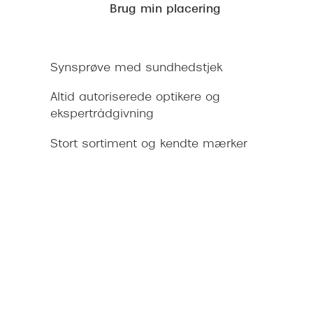
Brug
Brug min placering
piletast
ned
for
Synsprøve med sundhedstjek
dele
din
Altid autoriserede optikere og
nuværende
ekspertrådgivning
lokation
Stort sortiment og kendte mærker