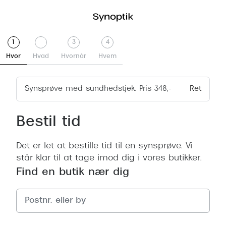
Trin
.
Trin
.
Trin
Trin
1
3
4
1
Aktiv
2
Udeladt
3
4
Hvor
Hvad
Hvornår
Hvem
Synsprøve med sundhedstjek. Pris 348,-
Ret
Bestil tid
Det er let at bestille tid til en synsprøve. Vi
står klar til at tage imod dig i vores butikker.
Find en butik nær dig
Ingen
resultater
fundet.