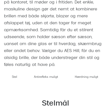
Giorgio 
på kontoret, til møder og i fritiden. Det enkle,
Populære brillemærker
maskuline design gør det nemt at kombinere
Burberry
brillen med både skjorte, blazer og mere
Ray-Ban
Versace
afslappet tøj, uden at den tager for meget
Oakley
opmærksomhed. Samtidig får du et stilrent
Jimmy C
udseende, som holder sæson efter sæson,
Emporio Armani
Tiffany &
uanset om dine glas er til hverdag, skærmbrug
Hugo Boss
eller andet behov. Vælger du AES Hill, får du en
Sportsbri
Ralph Lauren
alsidig brille, der både understreger din stil og
Cykelbril
føles naturlig at have på.
Polo Ralph Lauren
Løbebrill
Coach
Stel
Antirefleks muligt
Hærdning muligt
Form & 
Vogue
Ovale sol
Skaga
Stelmål
Cat eye s
Dyrberg/Kern