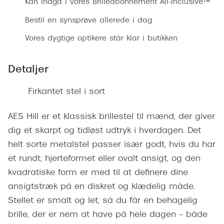
Ray-Ban 
Kan indgå i vores Brilleabonnement All-Inclusive™
Transitions®
Bestil en synsprøve allerede i dag
Armani 
Stellest® til børn
Vores dygtige optikere står klar i butikken
Polaroid
Tilskud til briller
Eksklusi
Detaljer
Form og farve
Prada
Firkantet stel i sort
Ansigtsform og briller
Miu Miu
Briller til øjne, næse, bryn og kinder
AES Hill er et klassisk brillestel til mænd, der giver
Saint La
dig et skarpt og tidløst udtryk i hverdagen. Det
Runde briller
helt sorte metalstel passer især godt, hvis du har
Gucci
Sorte briller
et rundt, hjerteformet eller ovalt ansigt, og den
Bottega 
kvadratiske form er med til at definere dine
Pilotbriller
ansigtstræk på en diskret og klædelig måde.
Tom For
Gennemsigtige briller
Stellet er smalt og let, så du får en behagelig
Balenci
Røde briller
brille, der er nem at have på hele dagen – både