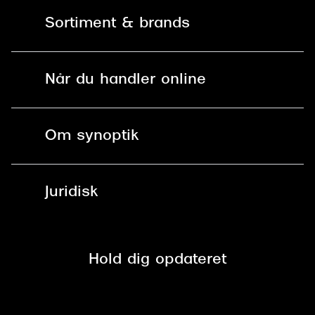
Kontakt os
Sortiment & brands
Mit Synoptik
Solbriller
Find butik - +100 butikker i hele DK
Når du handler online
Briller
Bestil tid
Fri levering til butik
Kontaktlinser
Spørgsmål & svar (FAQ)
Om synoptik
Læsebriller
Fri levering til udleveringssted
Synoptik Erhverv / B2B
Job & karriere
ved +999 kr.
Brillerens
Juridisk
Brilleabonnement All-Inclusive™
Tilmeld nyhedsbrev
Fri retur på online køb
Mærker & sortiment
Se nuværende tilbud
Privatlivspolitik
Presse
Spørgsmål & svar (FAQ)
Retur
Hold dig opdateret
Cookiepolitik
CSR
Salgs- og leveringsbetingelser
Salgs- og leveringsbetingelser
Om Synoptik