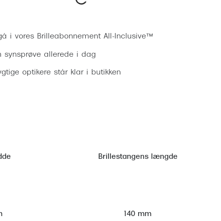
Vogue
Bestil synsprøve
Firkantede solbriller
Skaga
Sorte solbriller
gå i vores Brilleabonnement All-Inclusive™
Dyrberg
n synsprøve allerede i dag
Brune solbriller
BOSS E
gtige optikere står klar i butikken
Peak Pe
Armani
Björn B
dde
Brillestangens længde
m
140 mm