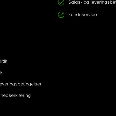
Salgs- og leveringsbe
Kundeservice
itik
ik
leveringsbetingelser
ghedserklæring