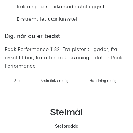
Ray-Ban 
Transitions®
Rektangulære-firkantede stel i grønt
Armani 
Stellest® til børn
Ekstremt let titaniumstel
Polaroid
Tilskud til briller
Dig, når du er bedst
Eksklusi
Form og farve
Peak Performance 1182. Fra pister til gader, fra
Prada
Ansigtsform og briller
cykel til bar, fra arbejde til træning - det er Peak
Miu Miu
Performance.
Briller til øjne, næse, bryn og kinder
Saint La
Runde briller
Stel
Antirefleks muligt
Hærdning muligt
Gucci
Sorte briller
Bottega 
Pilotbriller
Stelmål
Tom For
Gennemsigtige briller
Balenci
Stelbredde
Røde briller