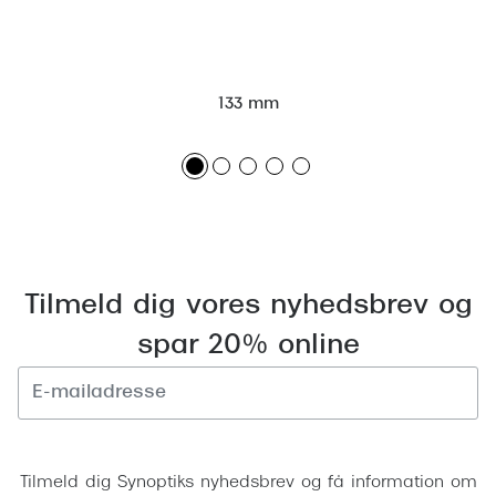
Giorgio 
Populære brillemærker
Burberry
Ray-Ban
Versace
133 mm
Oakley
Jimmy C
Emporio Armani
Tiffany &
Hugo Boss
Sportsbri
Ralph Lauren
Cykelbril
Tilmeld dig vores nyhedsbrev og
Polo Ralph Lauren
Løbebrill
spar 20% online
Coach
Form & 
Vogue
Ovale sol
Skaga
Tilmeld
Cat eye s
Dyrberg/Kern
Tilmeld dig Synoptiks nyhedsbrev og få information om