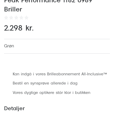
Peak Performance 1182 6989
Behandling af tørre øjne
Populær
Briller
Få tjekket dit syn
Ray-Ban
Synsprøve med sundhedstjek
Oakley
2.298 kr.
Test dit behov for abonnement
Emporio
SynsJournal
Michael 
Grøn
Forskning i øjensygdomme
Persol
Bestil synsprøve
Ralph La
Mere om briller
Kan indgå i vores Brilleabonnement All-Inclusive™
Peak Pe
Brillemode 2026
Bestil en synsprøve allerede i dag
Prada Li
Brilleglas og priser
Vores dygtige optikere står klar i butikken
Vogue
Bedste brilleglas
Polo Ral
Nikon brilleglas
Detaljer