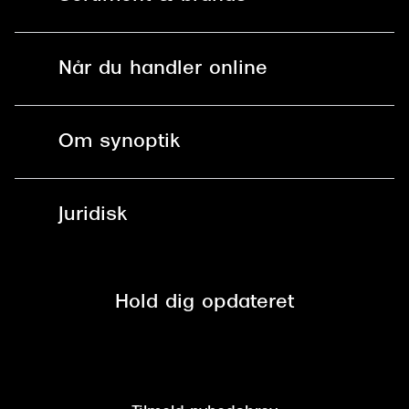
Mit Synoptik
Versace
Solbriller
Find butik - +100 butikker i hele DK
Dolce & Gabbana
Når du handler online
Briller
Bestil tid
Persol
Fri levering til butik
Kontaktlinser
Spørgsmål & svar (FAQ)
Giorgio Armani
Om synoptik
Læsebriller
Fri levering til udleveringssted
Michael Kors
Synoptik Erhverv / B2B
Job & karriere
ved +999 kr.
Brillerens
Miu Miu
Juridisk
Brilleabonnement All-Inclusive™
Tilmeld nyhedsbrev
Fri retur på online køb
Tiffany & Co.
Mærker & sortiment
Se nuværende tilbud
Privatlivspolitik
Presse
Spørgsmål & svar (FAQ)
Retur
Hold dig opdateret
Cookiepolitik
CSR
Salgs- og leveringsbetingelser
Salgs- og leveringsbetingelser
Om Synoptik
Kundeservice
Tilgængelighedserklæring