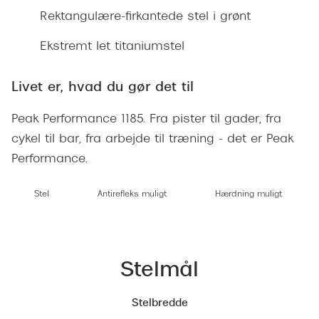
Ray-Ban 
Transitions®
Rektangulære-firkantede stel i grønt
Armani 
Stellest® til børn
Ekstremt let titaniumstel
Polaroid
Tilskud til briller
Livet er, hvad du gør det til
Eksklusi
Form og farve
Peak Performance 1185. Fra pister til gader, fra
Prada
Ansigtsform og briller
cykel til bar, fra arbejde til træning - det er Peak
Miu Miu
Performance.
Briller til øjne, næse, bryn og kinder
Saint La
Runde briller
Stel
Antirefleks muligt
Hærdning muligt
Gucci
Sorte briller
Bottega 
Pilotbriller
Stelmål
Tom For
Gennemsigtige briller
Balenci
Stelbredde
Røde briller