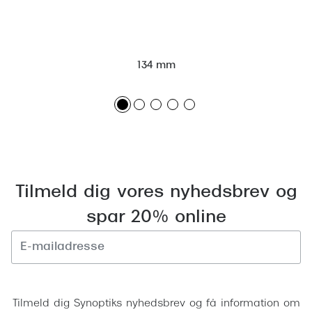
Giorgio 
Populære brillemærker
Burberry
Ray-Ban
Versace
134 mm
Oakley
Jimmy C
Emporio Armani
Tiffany &
Hugo Boss
Sportsbri
Ralph Lauren
Cykelbril
Tilmeld dig vores nyhedsbrev og
Polo Ralph Lauren
Løbebrill
spar 20% online
Coach
Form & 
Vogue
Ovale sol
Skaga
Tilmeld
Cat eye s
Dyrberg/Kern
Tilmeld dig Synoptiks nyhedsbrev og få information om