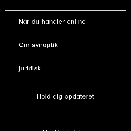
Mit Synoptik
Versace
Solbriller
Find butik - +100 butikker i hele DK
Dolce & Gabbana
Når du handler online
Briller
Bestil tid
Persol
Fri levering til butik
Kontaktlinser
Spørgsmål & svar (FAQ)
Giorgio Armani
Om synoptik
Læsebriller
Fri levering til udleveringssted
Michael Kors
Synoptik Erhverv / B2B
Job & karriere
ved +999 kr.
Brillerens
Miu Miu
Juridisk
Brilleabonnement All-Inclusive™
Tilmeld nyhedsbrev
Fri retur på online køb
Tiffany & Co.
Mærker & sortiment
Se nuværende tilbud
Privatlivspolitik
Presse
Spørgsmål & svar (FAQ)
Retur
Hold dig opdateret
Cookiepolitik
CSR
Salgs- og leveringsbetingelser
Salgs- og leveringsbetingelser
Om Synoptik
Kundeservice
Tilgængelighedserklæring