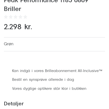
Peak Performance 1185 6869
Behandling af tørre øjne
Populær
Briller
Få tjekket dit syn
Ray-Ban
Synsprøve med sundhedstjek
Oakley
2.298 kr.
Test dit behov for abonnement
Emporio
SynsJournal
Michael 
Grøn
Forskning i øjensygdomme
Persol
Bestil synsprøve
Ralph La
Mere om briller
Kan indgå i vores Brilleabonnement All-Inclusive™
Peak Pe
Brillemode 2026
Bestil en synsprøve allerede i dag
Prada Li
Brilleglas og priser
Vores dygtige optikere står klar i butikken
Vogue
Bedste brilleglas
Polo Ral
Nikon brilleglas
Detaljer