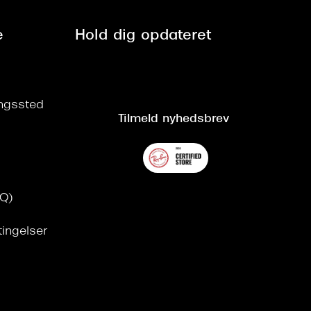
e
Hold dig opdateret
ringssted
Tilmeld nyhedsbrev
AQ)
tingelser