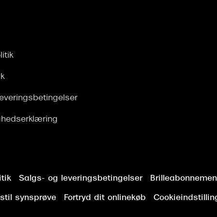
itik
ik
leveringsbetingelser
ghedserklæring
tik
Salgs- og leveringsbetingelser
Brilleabonnement
stil synsprøve
Fortryd dit onlinekøb
Cookieindstillin