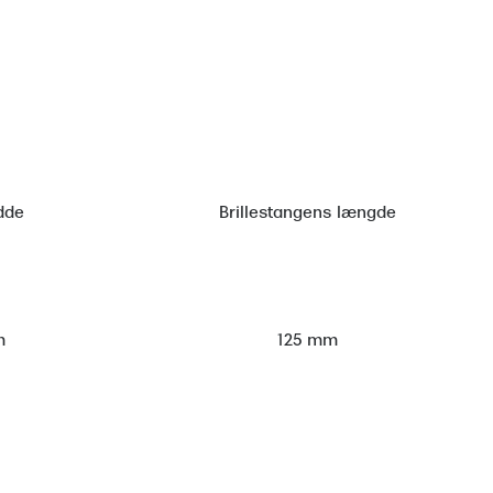
dde
Brillestangens længde
m
125 mm