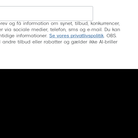
Tilmeld
rev og få information om synet, tilbud, konkurrencer,
inser via sociale medier, telefon, sms og e-mail. Du kan
mtidige informationer.
Se vores privatlivspolitik
. OBS.
ndre tilbud eller rabatter og gælder ikke AI-briller