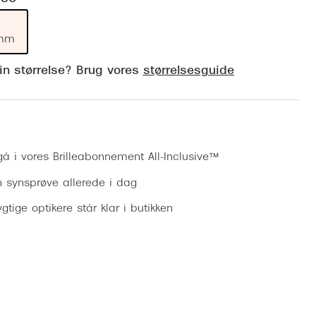
Vogue
Firkantede solbriller
Skaga
 mm
Sorte solbriller
Dyrberg
din størrelse? Brug vores
størrelsesguide
Brune solbriller
BOSS E
Peak Pe
Bestil synsprøve
Armani
gå i vores Brilleabonnement All-Inclusive™
Björn B
n synsprøve allerede i dag
gtige optikere står klar i butikken