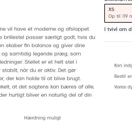
 (konjunktivitis)
ossa
Giorgio Armani
PRECISION1™
XS
inser gratis
Brilleabonnement All-Inclusive™
Burberry
Op til 119
bonnement - Vilkår og
Finansieringsmuligheder
uren
Versace
 gerne vil have et moderne og afslappet
I tvivl om 
Forsikring
e brillestel passer særligt godt, hvis du
Jimmy Choo
k og -kontrol
men skaber fin balance og giver dine
nge
Tiffany & Co.
ent og samtidig legende præg, som
dninger. Stellet er et helt stel i
Kan ind
abilt, når du er aktiv. Det gør
Bestil e
r, der kan holde til at blive brugt.
kelt, at det sagtens kan bæres af alle,
Vores dy
er hurtigt bliver en naturlig del af din
Hærdning muligt