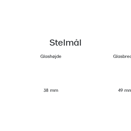
Stelmål
Glashøjde
Glasbre
49 m
38 mm