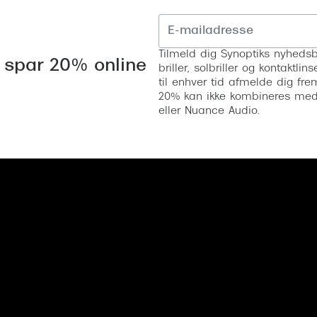
Tilmeld dig Synoptiks nyhedsb
 spar 20% online
briller, solbriller og kontaktl
til enhver tid afmelde dig fre
20% kan ikke kombineres med a
eller Nuance Audio.