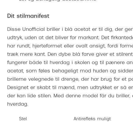
Se udvalg af Oakley Meta
Øjenbetændelse
Brilletyper
Prada Linea R
Tilbehør til briller
Polariserede solbriller
Endagslinser
Webshop FAQ
Oplev kontaktl
Skærmbriller
Dit stilmanifest
Vogue
Behandling af tørre øjne
Månedslinser
Butiksoversigt
Kontaktlinsea
Sikkerhedsbriller
Polo Ralph La
FAQ
Disse Unofficial briller i blå acetat er til dig, der
udtryk, uden at det bliver for markant. Det firkanted
Arbejdsbriller
Ray-Ban Kids
Kontaktlinsetje
har rundt, hjerteformet eller ovalt ansigt, fordi for
Armani Excha
træk mere kant. Den dybe blå farve giver et stilr
Polaroid
fungerer både til hverdag i skolen og til pænere anle
acetat, som føles behageligt mod huden og sidder st
brillerne velegnede til drenge, der har brug for et pa
Designet er skabt til mænd, men udtrykket er så en
der kan lide stilen. Med denne model får du briller, d
hverdag.
Stel
Antirefleks muligt