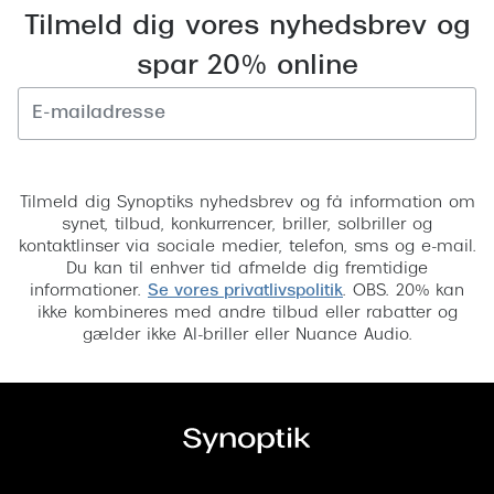
Tilmeld dig vores nyhedsbrev og
Versace
spar 20% online
Dolce & Gabbana
Persol
Giorgio Armani
Tilmeld
Tilmeld dig Synoptiks nyhedsbrev og få information om
Michael Kors
synet, tilbud, konkurrencer, briller, solbriller og
kontaktlinser via sociale medier, telefon, sms og e-mail.
Miu Miu
Du kan til enhver tid afmelde dig fremtidige
informationer.
Se vores privatlivspolitik
. OBS. 20% kan
Tiffany & Co.
ikke kombineres med andre tilbud eller rabatter og
gælder ikke AI-briller eller Nuance Audio.