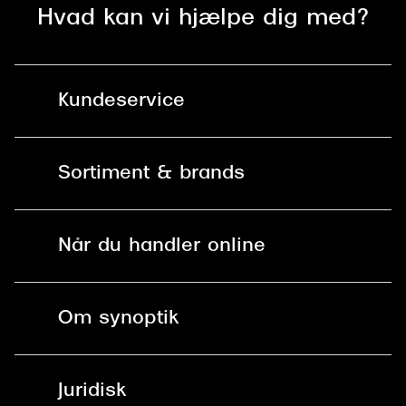
Hvad kan vi hjælpe dig med?
Kundeservice
Kontakt os
Sortiment & brands
Mit Synoptik
Solbriller
Find butik - +100 butikker i hele DK
Når du handler online
Briller
Bestil tid
Fri levering til butik
Kontaktlinser
Spørgsmål & svar (FAQ)
Om synoptik
Læsebriller
Fri levering til udleveringssted
Synoptik Erhverv / B2B
Job & karriere
ved +999 kr.
Brillerens
Juridisk
Brilleabonnement All-Inclusive™