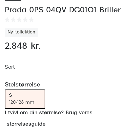
Behandling af tørre øjne
Populær
Prada 0PS 04QV DG01O1 Briller
Få tjekket dit syn
Ray-Ban
Synsprøve med sundhedstjek
Oakley
Ny kollektion
Test dit behov for abonnement
Emporio
2.848 kr.
SynsJournal
Michael 
Forskning i øjensygdomme
Persol
Sort
Ralph La
Mere om briller
Stelstørrelse
Peak Pe
Brillemode 2026
S
Prada Li
120-126 mm
Brilleglas og priser
Vogue
I tvivl om din størrelse? Brug vores
Bedste brilleglas
størrelsesguide
Polo Ral
Nikon brilleglas