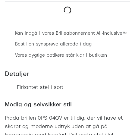
Ray-Ban 
Transitions®
Armani 
Stellest® til børn
Bestil synsprøve
Polaroid
Tilskud til briller
Kan indgå i vores Brilleabonnement All-Inclusive™
Eksklusi
Form og farve
Bestil en synsprøve allerede i dag
Prada
Vores dygtige optikere står klar i butikken
Ansigtsform og briller
Miu Miu
Briller til øjne, næse, bryn og kinder
Detaljer
Saint La
Runde briller
Firkantet stel i sort
Gucci
Sorte briller
Bottega 
Modig og selvsikker stil
Pilotbriller
Tom For
Gennemsigtige briller
Prada brillen 0PS 04QV er til dig, der vil have et
Balenci
skarpt og moderne udtryk uden at gå på
Røde briller