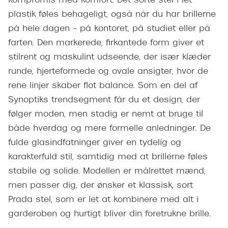
kompromis med komfort. Det sorte stel i let
Giorgio 
plastik føles behageligt, også når du har brillerne
Populære brillemærker
Burberry
på hele dagen – på kontoret, på studiet eller på
Ray-Ban
farten. Den markerede, firkantede form giver et
Versace
stilrent og maskulint udseende, der især klæder
Oakley
Jimmy C
runde, hjerteformede og ovale ansigter, hvor de
Emporio Armani
rene linjer skaber flot balance. Som en del af
Tiffany &
Hugo Boss
Synoptiks trendsegment får du et design, der
Sportsbri
følger moden, men stadig er nemt at bruge til
Ralph Lauren
Cykelbril
både hverdag og mere formelle anledninger. De
Polo Ralph Lauren
fulde glasindfatninger giver en tydelig og
Løbebrill
karakterfuld stil, samtidig med at brillerne føles
Coach
stabile og solide. Modellen er målrettet mænd,
Form & 
Vogue
men passer dig, der ønsker et klassisk, sort
Ovale sol
Prada stel, som er let at kombinere med alt i
Skaga
garderoben og hurtigt bliver din foretrukne brille.
Cat eye s
Dyrberg/Kern