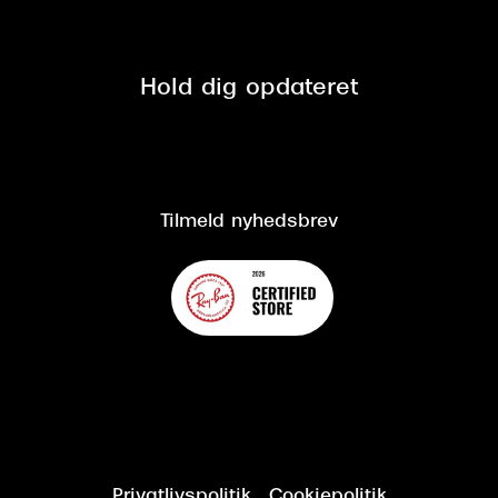
Tilmeld nyhedsbrev
Fri retur på online køb
Mærker & sortiment
Se nuværende tilbud
Privatlivspolitik
Presse
Spørgsmål & svar (FAQ)
Retur
Hold dig opdateret
Cookiepolitik
CSR
Salgs- og leveringsbetingelser
Salgs- og leveringsbetingelser
Om Synoptik
Kundeservice
Tilgængelighedserklæring
Tilmeld nyhedsbrev
Privatlivspolitik
Cookiepolitik