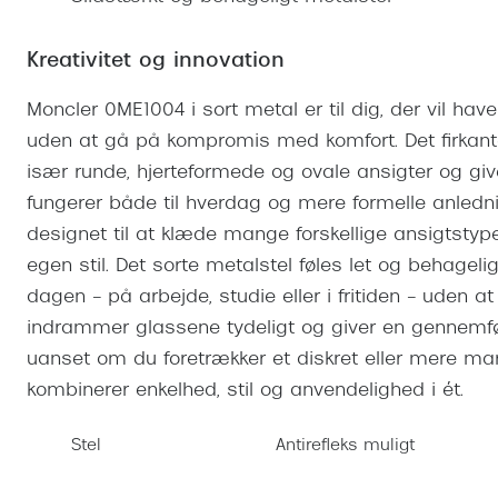
Se udvalg af Oakley Meta
Øjenbetændelse
Brilletyper
Prada Linea R
Tilbehør til briller
Polariserede solbriller
Endagslinser
Webshop FAQ
Oplev kontaktl
Skærmbriller
Kreativitet og innovation
Vogue
Behandling af tørre øjne
Månedslinser
Butiksoversigt
Kontaktlinsea
Sikkerhedsbriller
Polo Ralph La
FAQ
Moncler 0ME1004 i sort metal er til dig, der vil ha
uden at gå på kompromis med komfort. Det firkante
Arbejdsbriller
Ray-Ban Kids
Kontaktlinsetje
især runde, hjerteformede og ovale ansigter og give
Armani Excha
fungerer både til hverdag og mere formelle anledni
Polaroid
designet til at klæde mange forskellige ansigtstype
egen stil. Det sorte metalstel føles let og behageli
dagen – på arbejde, studie eller i fritiden – uden at
indrammer glassene tydeligt og giver en gennemført
uanset om du foretrækker et diskret eller mere mark
kombinerer enkelhed, stil og anvendelighed i ét.
Stel
Antirefleks muligt