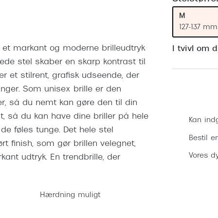
 (konjunktivitis)
ossa
Giorgio Armani
PRECISION1™
M
inser gratis
Brilleabonnement All-Inclusive™
Burberry
127-137 mm
bonnement - Vilkår og
Finansieringsmuligheder
uren
Versace
ve et markant og moderne brilleudtryk
I tvivl om 
Forsikring
de stel skaber en skarp kontrast til
Jimmy Choo
k og -kontrol
r et stilrent, grafisk udseende, der
nge
Tiffany & Co.
nger. Som unisex brille er den
r, så du nemt kan gøre den til din
gt, så du kan have dine briller på hele
Kan ind
 de føles tunge. Det hele stel
Bestil e
 finish, som gør brillen velegnet,
Vores dy
ant udtryk. En trendbrille, der
Hærdning muligt