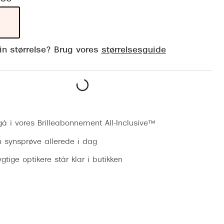
Vogue
Firkantede solbriller
Skaga
Sorte solbriller
Dyrberg
din størrelse? Brug vores
størrelsesguide
Brune solbriller
BOSS E
Peak Pe
Bestil synsprøve
Armani
Björn B
gå i vores Brilleabonnement All-Inclusive™
n synsprøve allerede i dag
gtige optikere står klar i butikken