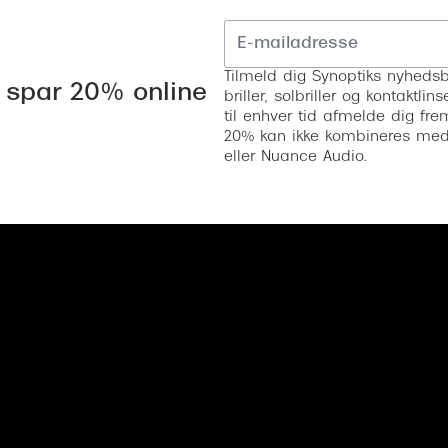
Tilmeld dig Synoptiks nyhedsb
 spar 20% online
briller, solbriller og kontaktl
til enhver tid afmelde dig fre
20% kan ikke kombineres med a
eller Nuance Audio.