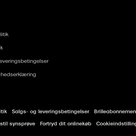
itik
ik
leveringsbetingelser
ghedserklæring
tik
Salgs- og leveringsbetingelser
Brilleabonnement
stil synsprøve
Fortryd dit onlinekøb
Cookieindstillin