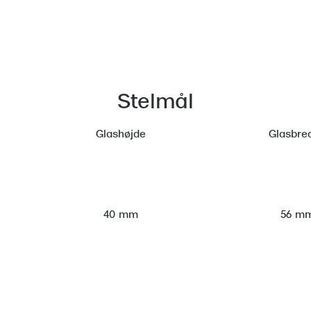
Stelmål
Glashøjde
Glasbre
56 m
40 mm