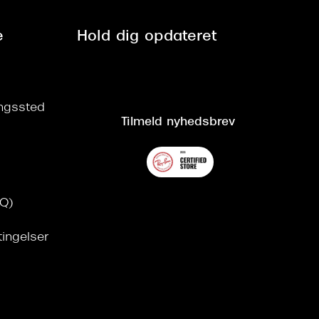
e
Hold dig opdateret
ringssted
Tilmeld nyhedsbrev
AQ)
tingelser