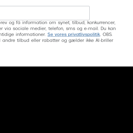
Tilmeld
rev og få information om synet, tilbud, konkurrencer,
inser via sociale medier, telefon, sms og e-mail. Du kan
mtidige informationer.
Se vores privatlivspolitik
. OBS.
ndre tilbud eller rabatter og gælder ikke AI-briller