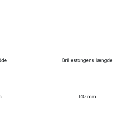
dde
Brillestangens længde
m
140 mm