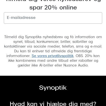
Versace
spar 20% online
Dolce & Gabbana
Persol
Tilmeld
Giorgio Armani
Tilmeld dig Synoptiks nyhedsbrev og få information om
synet, tilbud, konkurrencer, briller, solbriller og
Michael Kors
kontaktlinser via sociale medier, telefon, sms og e-mail.
Du kan til enhver tid afmelde dig fremtidige
Miu Miu
informationer.
Se vores privatlivspolitik
. OBS. 20% kan
ikke kombineres med andre tilbud eller rabatter og
Tiffany & Co.
gælder ikke AI-briller eller Nuance Audio.
Hvad kan vi hjælpe dig med?