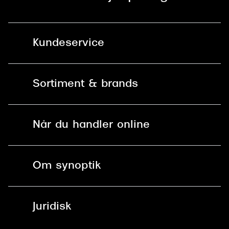
Kundeservice
Kontakt os
Sortiment & brands
Mit Synoptik
Solbriller
Find butik - +100 butikker i hele DK
Når du handler online
Briller
Bestil tid
Fri levering til butik
Kontaktlinser
Spørgsmål & svar (FAQ)
Om synoptik
Læsebriller
Fri levering til udleveringssted
Synoptik Erhverv / B2B
Job & karriere
ved +999 kr.
Brillerens
Juridisk
Brilleabonnement All-Inclusive™
Tilmeld nyhedsbrev
Fri retur på online køb
Mærker & sortiment
Se nuværende tilbud