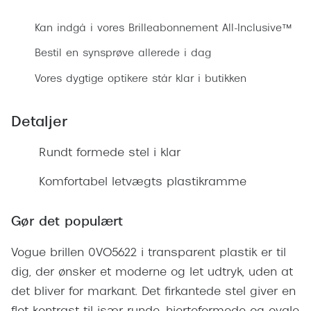
Ray-Ban 
Transitions®
Kan indgå i vores Brilleabonnement All-Inclusive™
Armani 
Stellest® til børn
Bestil en synsprøve allerede i dag
Polaroid
Tilskud til briller
Vores dygtige optikere står klar i butikken
Eksklusi
Form og farve
Detaljer
Prada
Ansigtsform og briller
Miu Miu
Rundt formede stel i klar
Briller til øjne, næse, bryn og kinder
Saint La
Komfortabel letvægts plastikramme
Runde briller
Gucci
Sorte briller
Gør det populært
Bottega 
Pilotbriller
Vogue brillen 0VO5622 i transparent plastik er til
Tom For
Gennemsigtige briller
dig, der ønsker et moderne og let udtryk, uden at
Balenci
det bliver for markant. Det firkantede stel giver en
Røde briller