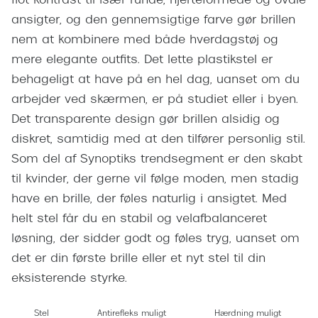
flot kontrast til især runde, hjerteformede og ovale
Giorgio 
Populære brillemærker
ansigter, og den gennemsigtige farve gør brillen
Burberry
nem at kombinere med både hverdagstøj og
Ray-Ban
mere elegante outfits. Det lette plastikstel er
Versace
Oakley
behageligt at have på en hel dag, uanset om du
Jimmy C
arbejder ved skærmen, er på studiet eller i byen.
Emporio Armani
Tiffany &
Det transparente design gør brillen alsidig og
Hugo Boss
diskret, samtidig med at den tilfører personlig stil.
Sportsbri
Som del af Synoptiks trendsegment er den skabt
Ralph Lauren
Cykelbril
til kvinder, der gerne vil følge moden, men stadig
Polo Ralph Lauren
have en brille, der føles naturlig i ansigtet. Med
Løbebrill
helt stel får du en stabil og velafbalanceret
Coach
Form & 
løsning, der sidder godt og føles tryg, uanset om
Vogue
det er din første brille eller et nyt stel til din
Ovale sol
Skaga
eksisterende styrke.
Cat eye s
Dyrberg/Kern
Stel
Antirefleks muligt
Hærdning muligt