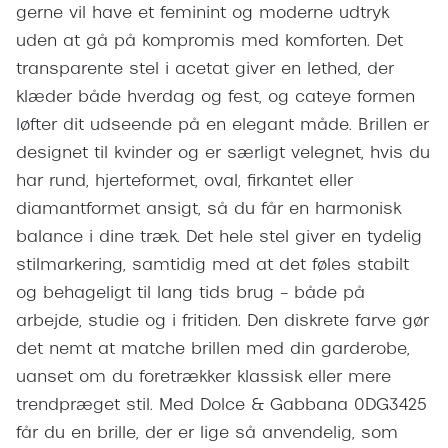
Giorgio 
gerne vil have et feminint og moderne udtryk
Røde briller
uden at gå på kompromis med komforten. Det
Burberry
Populære brillemærker
transparente stel i acetat giver en lethed, der
Versace
klæder både hverdag og fest, og cateye formen
Ray-Ban
løfter dit udseende på en elegant måde. Brillen er
Jimmy C
Oakley
designet til kvinder og er særligt velegnet, hvis du
Tiffany &
har rund, hjerteformet, oval, firkantet eller
Emporio Armani
diamantformet ansigt, så du får en harmonisk
Sportsbri
Hugo Boss
balance i dine træk. Det hele stel giver en tydelig
Cykelbril
stilmarkering, samtidig med at det føles stabilt
Ralph Lauren
Løbebrill
og behageligt til lang tids brug – både på
Polo Ralph Lauren
arbejde, studie og i fritiden. Den diskrete farve gør
Form & 
det nemt at matche brillen med din garderobe,
Coach
uanset om du foretrækker klassisk eller mere
Ovale sol
Vogue
trendpræget stil. Med Dolce & Gabbana 0DG3425
Cat eye s
Skaga
får du en brille, der er lige så anvendelig, som