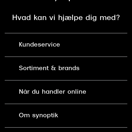
Hvad kan vi hjælpe dig med?
Kundeservice
Kontakt os
Sortiment & brands
Mit Synoptik
Solbriller
Find butik - +100 butikker i hele DK
Når du handler online
Briller
Bestil tid
Fri levering til butik
Kontaktlinser
Spørgsmål & svar (FAQ)
Om synoptik
Læsebriller
Fri levering til udleveringssted
Synoptik Erhverv / B2B
Job & karriere