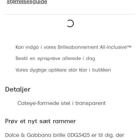
Ray-Ban 
størrelsesguide
Transitions®
Armani 
Stellest® til børn
Polaroid
Brilleindsamling til Ghana
Bestil synsprøve
Eksklusi
Tilskud til briller
Kan indgå i vores Brilleabonnement All-Inclusive™
Prada
Form og farve
Bestil en synsprøve allerede i dag
Miu Miu
Vores dygtige optikere står klar i butikken
Ansigtsform og briller
Saint La
Briller til øjne, næse, bryn og kinder
Detaljer
Gucci
Runde briller
Cateye-formede stel i transparent
Bottega 
Sorte briller
Tom For
Prøv et nyt sæt rammer
Pilotbriller
Balenci
Gennemsigtige briller
Dolce & Gabbana brille 0DG3425 er til dig, der