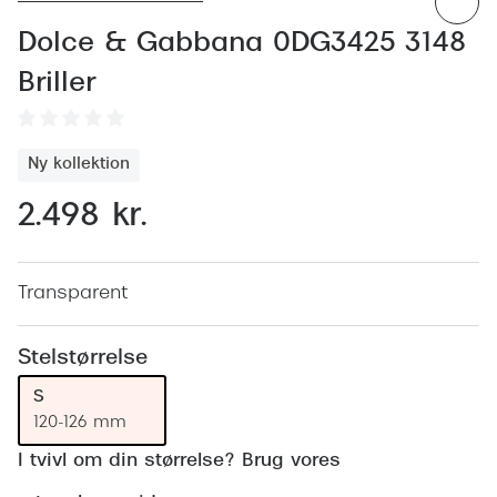
Behandling af tørre øjne
Populær
Dolce & Gabbana 0DG3425 3148
Få tjekket dit syn
Ray-Ban
Briller
Synsprøve med sundhedstjek
Oakley
Test dit behov for abonnement
Emporio
Ny kollektion
SynsJournal
Michael 
2.498 kr.
Forskning i øjensygdomme
Persol
Ralph La
Mere om briller
Transparent
Peak Pe
Brillemode 2026
Stelstørrelse
Prada Li
Brilleglas og priser
S
Vogue
120-126 mm
Bedste brilleglas
Polo Ral
I tvivl om din størrelse? Brug vores
Nikon brilleglas