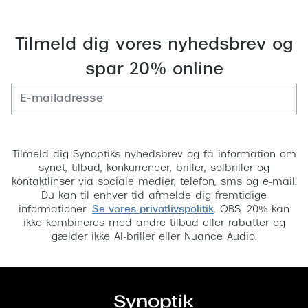
Saint Laurent
Tilmeld dig vores nyhedsbrev og
Versace
spar 20% online
Dolce & Gabbana
Persol
Giorgio Armani
Tilmeld
Tilmeld dig Synoptiks nyhedsbrev og få information om
Michael Kors
synet, tilbud, konkurrencer, briller, solbriller og
kontaktlinser via sociale medier, telefon, sms og e-mail.
Miu Miu
Du kan til enhver tid afmelde dig fremtidige
informationer.
Se vores privatlivspolitik
. OBS. 20% kan
Tiffany & Co.
ikke kombineres med andre tilbud eller rabatter og
gælder ikke AI-briller eller Nuance Audio.