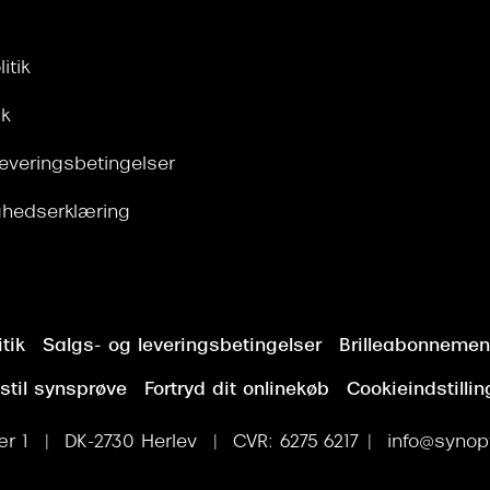
itik
ik
leveringsbetingelser
ghedserklæring
tik
Salgs- og leveringsbetingelser
Brilleabonnement
stil synsprøve
Fortryd dit onlinekøb
Cookieindstillin
r 1 | DK-2730 Herlev | CVR: 6275 6217 | info@synopt