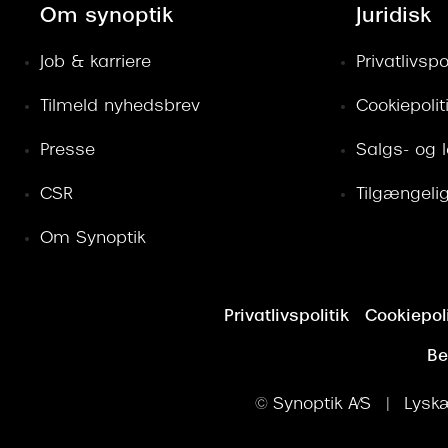
Om synoptik
Juridisk
Job & karriere
Privatlivspol
Tilmeld nyhedsbrev
Cookiepolit
Presse
Salgs- og 
CSR
Tilgængeli
Om Synoptik
Privatlivspolitik
Cookiepoli
Be
© Synoptik A/S | Lyskæ