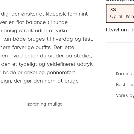
 (konjunktivitis)
ossa
Giorgio Armani
PRECISION1™
XS
inser gratis
Brilleabonnement All-Inclusive™
l dig, der ønsker et klassisk, feminint
Burberry
Op til 119
bonnement - Vilkår og
Finansieringsmuligheder
er en flot balance til runde,
uren
Versace
I tvivl om 
 ansigtstræk uden at virke
Forsikring
Jimmy Choo
og kan både bruges til hverdag og fest,
k og -kontrol
re farverige outfits. Det lette
nge
Tiffany & Co.
gen, hvad enten du sidder på studiet,
 den et tydeligt og veldefineret udtryk,
er både er enkel og gennemført.
Kan ind
design, der gør den nem at bruge i
Bestil e
Vores dy
Hærdning muligt