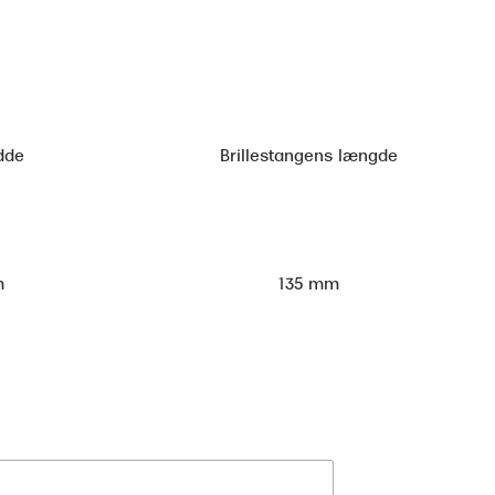
dde
Brillestangens længde
m
135 mm
Tilmeld