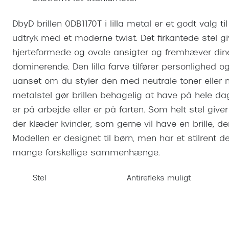
Se udvalg af Oakley Meta
Øjenbetændelse
Brilletyper
Prada Linea R
Tilbehør til briller
Polariserede solbriller
Endagslinser
Webshop FAQ
Oplev kontaktl
DbyD brillen 0DB1170T i lilla metal er et godt valg ti
Skærmbriller
Vogue
Behandling af tørre øjne
Månedslinser
Butiksoversigt
Kontaktlinsea
udtryk med et moderne twist. Det firkantede stel giv
Sikkerhedsbriller
Polo Ralph La
FAQ
hjerteformede og ovale ansigter og fremhæver dine
Arbejdsbriller
Ray-Ban Kids
dominerende. Den lilla farve tilfører personlighed 
Kontaktlinsetje
uanset om du styler den med neutrale toner eller me
Armani Excha
metalstel gør brillen behagelig at have på hele da
Polaroid
er på arbejde eller er på farten. Som helt stel giver
der klæder kvinder, som gerne vil have en brille, d
Modellen er designet til børn, men har et stilrent 
mange forskellige sammenhænge.
Stel
Antirefleks muligt