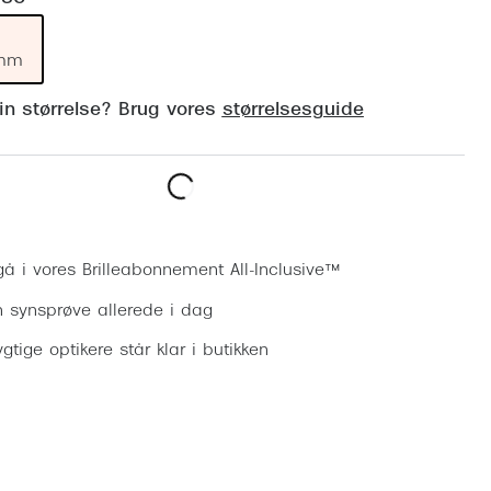
Vogue
Firkantede solbriller
Skaga
 mm
Sorte solbriller
Dyrberg
din størrelse? Brug vores
størrelsesguide
Brune solbriller
BOSS E
Peak Pe
Bestil synsprøve
Armani
Björn B
gå i vores Brilleabonnement All-Inclusive™
n synsprøve allerede i dag
gtige optikere står klar i butikken