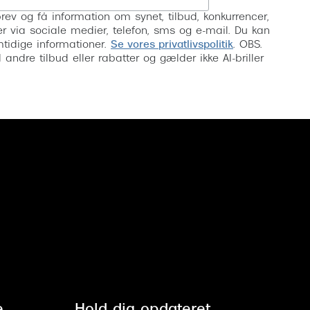
rev og få information om synet, tilbud, konkurrencer,
inser via sociale medier, telefon, sms og e-mail. Du kan
mtidige informationer.
Se vores privatlivspolitik
. OBS.
ndre tilbud eller rabatter og gælder ikke AI-briller
e
Hold dig opdateret