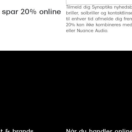
Tilmeld dig Synoptiks nyhedsb
 spar 20% online
briller, solbriller og kontaktl
til enhver tid afmelde dig fre
20% kan ikke kombineres med a
eller Nuance Audio.
t & brands
Når du handler onlin