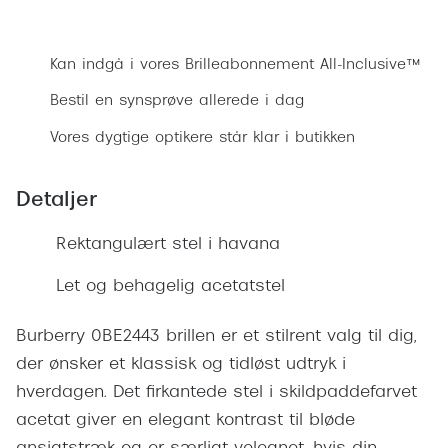
Ray-Ban 
Transitions®
Bestil synsprøve
Armani 
Stellest® til børn
Kan indgå i vores Brilleabonnement All-Inclusive™
Polaroid
Tilskud til briller
Bestil en synsprøve allerede i dag
Eksklusi
Vores dygtige optikere står klar i butikken
Form og farve
Prada
Ansigtsform og briller
Detaljer
Miu Miu
Briller til øjne, næse, bryn og kinder
Rektangulært stel i havana
Saint La
Runde briller
Let og behagelig acetatstel
Gucci
Sorte briller
Bottega 
Burberry 0BE2443 brillen er et stilrent valg til dig,
Pilotbriller
der ønsker et klassisk og tidløst udtryk i
Tom For
Gennemsigtige briller
hverdagen. Det firkantede stel i skildpaddefarvet
Balenci
acetat giver en elegant kontrast til bløde
Røde briller