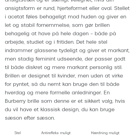
ansigtstræk og er særligt velegnet, hvis din
Giorgio 
Populære brillemærker
ansigtsform er rund, hjerteformet eller oval. Stellet
Burberry
i acetat føles behageligt mod huden og giver en
Ray-Ban
let og stabil fornemmelse, som gør brillen
Versace
Oakley
behagelig at have på hele dagen – både på
Jimmy C
arbejde, studiet og i fritiden. Det hele stel
Emporio Armani
Tiffany &
indrammer glassene tydeligt og giver et markant,
Hugo Boss
men stadig feminint udseende, der passer godt
Sportsbri
til både diskret og mere markant personlig stil.
Ralph Lauren
Cykelbril
Brillen er designet til kvinder, men uden at virke
Polo Ralph Lauren
for pyntet, så du nemt kan bruge den til både
Løbebrill
hverdag og mere formelle anledninger. En
Coach
Form & 
Burberry brille som denne er et sikkert valg, hvis
Vogue
du vil have et klassisk design, du kan bruge
Ovale sol
Skaga
sæson efter sæson.
Cat eye s
Dyrberg/Kern
Stel
Antirefleks muligt
Hærdning muligt