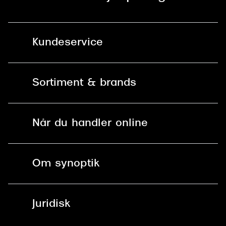
Kundeservice
Kontakt os
Sortiment & brands
Mit Synoptik
Solbriller
Find butik - +100 butikker i hele DK
Når du handler online
Briller
Bestil tid
Fri levering til butik
Kontaktlinser
Spørgsmål & svar (FAQ)
Om synoptik
Læsebriller
Fri levering til udleveringssted
Synoptik Erhverv / B2B
Job & karriere
ved +999 kr.
Brillerens
Juridisk
Brilleabonnement All-Inclusive™
Tilmeld nyhedsbrev
Fri retur på online køb
Mærker & sortiment
Se nuværende tilbud