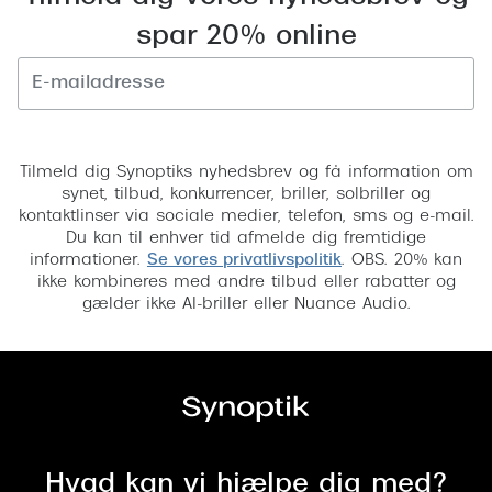
Versace
spar 20% online
Dolce & Gabbana
Persol
Tilmeld
Giorgio Armani
Tilmeld dig Synoptiks nyhedsbrev og få information om
synet, tilbud, konkurrencer, briller, solbriller og
Michael Kors
kontaktlinser via sociale medier, telefon, sms og e-mail.
Du kan til enhver tid afmelde dig fremtidige
Miu Miu
informationer.
Se vores privatlivspolitik
. OBS. 20% kan
ikke kombineres med andre tilbud eller rabatter og
Tiffany & Co.
gælder ikke AI-briller eller Nuance Audio.
Hvad kan vi hjælpe dig med?