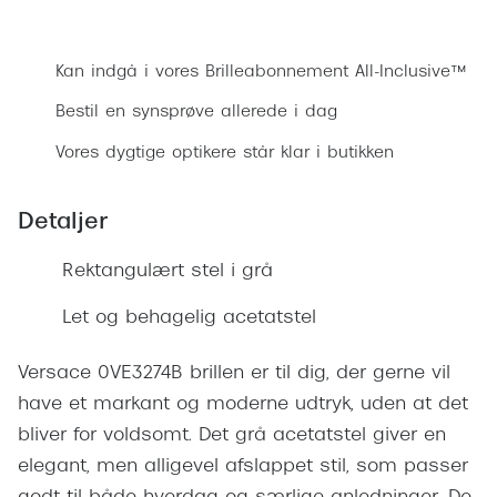
Ray-Ban 
Transitions®
Bestil synsprøve
Armani 
Stellest® til børn
Kan indgå i vores Brilleabonnement All-Inclusive™
Polaroid
Tilskud til briller
Bestil en synsprøve allerede i dag
Eksklusi
Vores dygtige optikere står klar i butikken
Form og farve
Prada
Ansigtsform og briller
Detaljer
Miu Miu
Briller til øjne, næse, bryn og kinder
Rektangulært stel i grå
Saint La
Runde briller
Let og behagelig acetatstel
Gucci
Sorte briller
Bottega 
Versace 0VE3274B brillen er til dig, der gerne vil
Pilotbriller
have et markant og moderne udtryk, uden at det
Tom For
Gennemsigtige briller
bliver for voldsomt. Det grå acetatstel giver en
Balenci
elegant, men alligevel afslappet stil, som passer
Røde briller