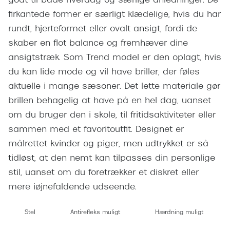
godt til både hverdag og særlige anledninger. De
Giorgio 
Populære brillemærker
firkantede former er særligt klædelige, hvis du har
Burberry
rundt, hjerteformet eller ovalt ansigt, fordi de
Ray-Ban
skaber en flot balance og fremhæver dine
Versace
Oakley
ansigtstræk. Som Trend model er den oplagt, hvis
Jimmy C
du kan lide mode og vil have briller, der føles
Emporio Armani
Tiffany &
aktuelle i mange sæsoner. Det lette materiale gør
Hugo Boss
brillen behagelig at have på en hel dag, uanset
Sportsbri
om du bruger den i skole, til fritidsaktiviteter eller
Ralph Lauren
Cykelbril
sammen med et favoritoutfit. Designet er
Polo Ralph Lauren
målrettet kvinder og piger, men udtrykket er så
Løbebrill
tidløst, at den nemt kan tilpasses din personlige
Coach
Form & 
stil, uanset om du foretrækker et diskret eller
Vogue
mere iøjnefaldende udseende.
Ovale sol
Skaga
Stel
Antirefleks muligt
Hærdning muligt
Cat eye s
Dyrberg/Kern