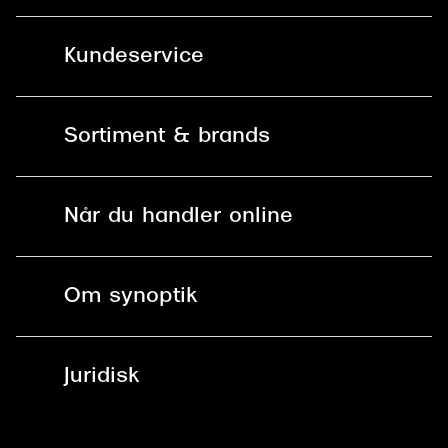
Kundeservice
Kontakt os
Sortiment & brands
Mit Synoptik
Solbriller
Find butik - +100 butikker i hele DK
Når du handler online
Briller
Bestil tid
Fri levering til butik
Kontaktlinser
Spørgsmål & svar (FAQ)
Om synoptik
Læsebriller
Fri levering til udleveringssted
Synoptik Erhverv / B2B
Job & karriere
ved +999 kr.
Brillerens
Juridisk
Brilleabonnement All-Inclusive™
Tilmeld nyhedsbrev
Fri retur på online køb
Mærker & sortiment
Se nuværende tilbud
Privatlivspolitik
Presse