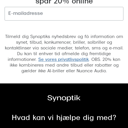
spar 20% online
Versace
Dolce & Gabbana
Tilmeld
Persol
Tilmeld dig Synoptiks nyhedsbrev og få information om
Giorgio Armani
synet, tilbud, konkurrencer, briller, solbriller og
kontaktlinser via sociale medier, telefon, sms og e-mail.
Michael Kors
Du kan til enhver tid afmelde dig fremtidige
informationer.
Se vores privatlivspolitik
. OBS. 20% kan
Miu Miu
ikke kombineres med andre tilbud eller rabatter og
gælder ikke AI-briller eller Nuance Audio.
Tiffany & Co.
Hvad kan vi hjælpe dig med?