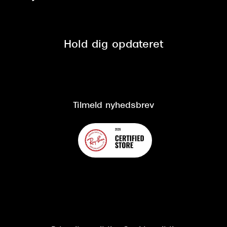
Tilmeld nyhedsbrev
Fri retur på online køb
Mærker & sortiment
Se nuværende tilbud
Privatlivspolitik
Presse
Spørgsmål & svar (FAQ)
Retur
Hold dig opdateret
Cookiepolitik
CSR
Salgs- og leveringsbetingelser
Salgs- og leveringsbetingelser
Om Synoptik
Kundeservice
Tilgængelighedserklæring
Tilmeld nyhedsbrev