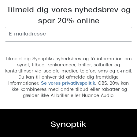
Versace
Tilmeld dig vores nyhedsbrev og
spar 20% online
Dolce & Gabbana
Persol
Giorgio Armani
Tilmeld
Michael Kors
Tilmeld dig Synoptiks nyhedsbrev og få information om
synet, tilbud, konkurrencer, briller, solbriller og
Miu Miu
kontaktlinser via sociale medier, telefon, sms og e-mail.
Du kan til enhver tid afmelde dig fremtidige
Tiffany & Co.
informationer.
Se vores privatlivspolitik
. OBS. 20% kan
ikke kombineres med andre tilbud eller rabatter og
gælder ikke AI-briller eller Nuance Audio.