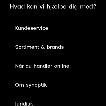
Hvad kan vi hjælpe dig med?
Kundeservice
Kontakt os
Sortiment & brands
Mit Synoptik
Solbriller
Find butik - +100 butikker i hele DK
Når du handler online
Briller
Bestil tid
Fri levering til butik
Kontaktlinser
Spørgsmål & svar (FAQ)
Om synoptik
Læsebriller
Fri levering til udleveringssted
Synoptik Erhverv / B2B
Job & karriere
ved +999 kr.
Brillerens
Juridisk
Brilleabonnement All-Inclusive™