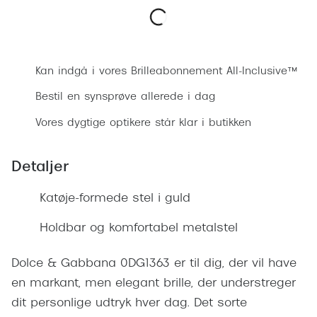
Ray-Ban 
Transitions®
Armani 
Stellest® til børn
Bestil synsprøve
Polaroid
Tilskud til briller
Kan indgå i vores Brilleabonnement All-Inclusive™
Eksklusi
Bestil en synsprøve allerede i dag
Form og farve
Vores dygtige optikere står klar i butikken
Prada
Ansigtsform og briller
Miu Miu
Briller til øjne, næse, bryn og kinder
Detaljer
Saint La
Runde briller
Katøje-formede stel i guld
Gucci
Sorte briller
Holdbar og komfortabel metalstel
Bottega 
Pilotbriller
Dolce & Gabbana 0DG1363 er til dig, der vil have
Tom For
Gennemsigtige briller
en markant, men elegant brille, der understreger
Balenci
Røde briller
dit personlige udtryk hver dag. Det sorte