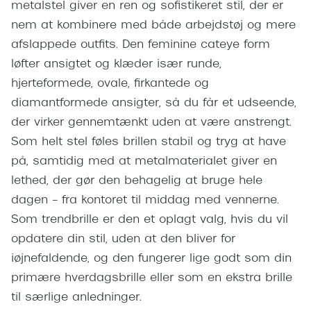
Giorgio 
metalstel giver en ren og sofistikeret stil, der er
Populære brillemærker
nem at kombinere med både arbejdstøj og mere
Burberry
afslappede outfits. Den feminine cateye form
Ray-Ban
Versace
løfter ansigtet og klæder især runde,
Oakley
hjerteformede, ovale, firkantede og
Jimmy C
diamantformede ansigter, så du får et udseende,
Emporio Armani
Tiffany &
der virker gennemtænkt uden at være anstrengt.
Hugo Boss
Som helt stel føles brillen stabil og tryg at have
Sportsbri
Ralph Lauren
på, samtidig med at metalmaterialet giver en
Cykelbril
lethed, der gør den behagelig at bruge hele
Polo Ralph Lauren
Løbebrill
dagen – fra kontoret til middag med vennerne.
Coach
Som trendbrille er den et oplagt valg, hvis du vil
Form & 
opdatere din stil, uden at den bliver for
Vogue
iøjnefaldende, og den fungerer lige godt som din
Ovale sol
Skaga
primære hverdagsbrille eller som en ekstra brille
Cat eye s
til særlige anledninger.
Dyrberg/Kern