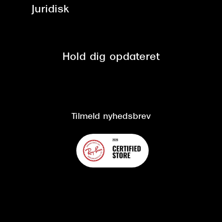
ved +999 kr.
Brillerens
Juridisk
Brilleabonnement All-Inclusive™
Tilmeld nyhedsbrev
Fri retur på online køb
Mærker & sortiment
Se nuværende tilbud
Privatlivspolitik
Presse
Spørgsmål & svar (FAQ)
Retur
Hold dig opdateret
Cookiepolitik
CSR
Salgs- og leveringsbetingelser
Salgs- og leveringsbetingelser
Om Synoptik
Kundeservice
Tilgængelighedserklæring
Tilmeld nyhedsbrev