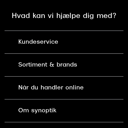
Hvad kan vi hjælpe dig med?
Kundeservice
Kontakt os
Sortiment & brands
Mit Synoptik
Solbriller
Find butik - +100 butikker i hele DK
Når du handler online
Briller
Bestil tid
Fri levering til butik
Kontaktlinser
Spørgsmål & svar (FAQ)
Om synoptik
Læsebriller
Fri levering til udleveringssted
Synoptik Erhverv / B2B
Job & karriere