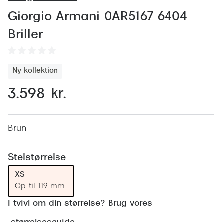
Behandling af tørre øjne
Populær
Giorgio Armani 0AR5167 6404
Få tjekket dit syn
Ray-Ban
Briller
Synsprøve med sundhedstjek
Oakley
Test dit behov for abonnement
Emporio
Ny kollektion
SynsJournal
Michael 
3.598 kr.
Forskning i øjensygdomme
Persol
Ralph La
Brun
Mere om briller
Peak Pe
Brillemode 2026
Stelstørrelse
Prada Li
Brilleglas og priser
XS
Vogue
Op til 119 mm
Bedste brilleglas
I tvivl om din størrelse? Brug vores
Polo Ral
Nikon brilleglas