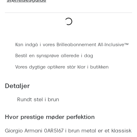
størrelsesguide
Ray-Ban 
Transitions®
Armani 
Stellest® til børn
Polaroid
Tilskud til briller
Bestil synsprøve
Eksklusi
Form og farve
Kan indgå i vores Brilleabonnement All-Inclusive™
Prada
Bestil en synsprøve allerede i dag
Ansigtsform og briller
Miu Miu
Vores dygtige optikere står klar i butikken
Briller til øjne, næse, bryn og kinder
Saint La
Runde briller
Detaljer
Gucci
Sorte briller
Rundt stel i brun
Bottega 
Pilotbriller
Tom For
Hvor prestige møder perfektion
Gennemsigtige briller
Balenci
Giorgio Armani 0AR5167 i brun metal er et klassisk
Røde briller