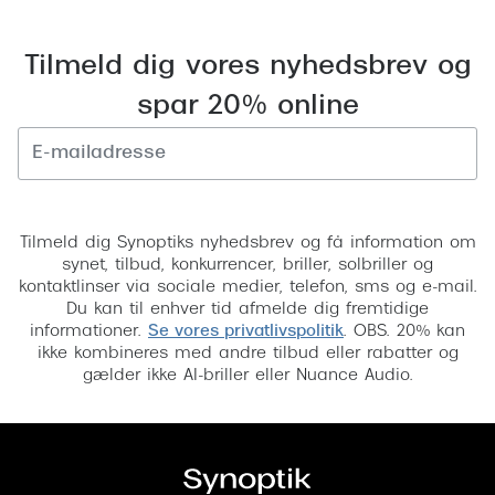
Versace
Tilmeld dig vores nyhedsbrev og
Dolce & Gabbana
spar 20% online
Persol
Giorgio Armani
Tilmeld
Michael Kors
Tilmeld dig Synoptiks nyhedsbrev og få information om
Miu Miu
synet, tilbud, konkurrencer, briller, solbriller og
kontaktlinser via sociale medier, telefon, sms og e-mail.
Tiffany & Co.
Du kan til enhver tid afmelde dig fremtidige
informationer.
Se vores privatlivspolitik
. OBS. 20% kan
ikke kombineres med andre tilbud eller rabatter og
gælder ikke AI-briller eller Nuance Audio.