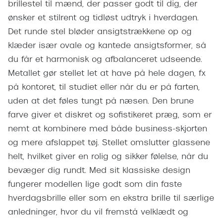
brillestel til mænd, der passer godt til dig, der
Giorgio 
Populære brillemærker
ønsker et stilrent og tidløst udtryk i hverdagen.
Burberry
Det runde stel bløder ansigtstrækkene op og
Ray-Ban
Versace
klæder især ovale og kantede ansigtsformer, så
Oakley
du får et harmonisk og afbalanceret udseende.
Jimmy C
Metallet gør stellet let at have på hele dagen, fx
Emporio Armani
Tiffany &
på kontoret, til studiet eller når du er på farten,
Hugo Boss
uden at det føles tungt på næsen. Den brune
Sportsbri
farve giver et diskret og sofistikeret præg, som er
Ralph Lauren
Cykelbril
nemt at kombinere med både business-skjorten
Polo Ralph Lauren
og mere afslappet tøj. Stellet omslutter glassene
Løbebrill
Coach
helt, hvilket giver en rolig og sikker følelse, når du
Form & 
bevæger dig rundt. Med sit klassiske design
Vogue
fungerer modellen lige godt som din faste
Ovale sol
Skaga
hverdagsbrille eller som en ekstra brille til særlige
Cat eye s
anledninger, hvor du vil fremstå velklædt og
Dyrberg/Kern