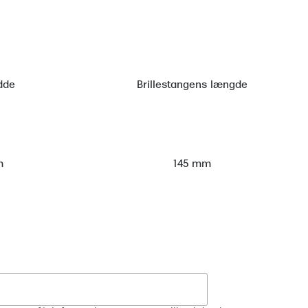
dde
Brillestangens længde
m
145 mm
Tilmeld