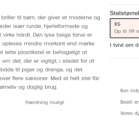
 (konjunktivitis)
ossa
Giorgio Armani
PRECISION1™
inser gratis
Brilleabonnement All-Inclusive™
Stelstørre
Burberry
briller til børn, der giver et moderne og
bonnement - Vilkår og
Finansieringsmuligheder
XS
klæder især runde, hjerteformede og
uren
Versace
Op til 119
 virke hårdt. Den lyse beige farve er
Forsikring
Jimmy Choo
k og -kontrol
og opleves mindre markant end mørke
I tvivl om 
t lette plastikstel er behageligt at
nge
Tiffany & Co.
m det, der er vigtigt, i stedet for at
 både til piger og drenge, og det
 over flere sæsoner. Med et helt stel får
børneliv og daglig brug.
Kan ind
Bestil e
Hærdning muligt
Vores dy