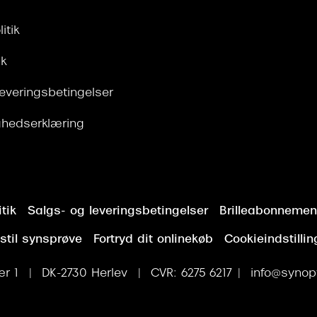
itik
ik
leveringsbetingelser
ghedserklæring
tik
Salgs- og leveringsbetingelser
Brilleabonnement
stil synsprøve
Fortryd dit onlinekøb
Cookieindstillin
r 1 | DK-2730 Herlev | CVR: 6275 6217 | info@synopt