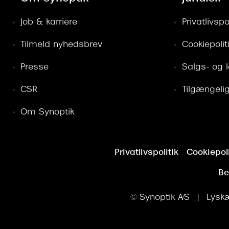
Job & karriere
Privatlivspol
Tilmeld nyhedsbrev
Cookiepolit
Presse
Salgs- og 
CSR
Tilgængeli
Om Synoptik
Privatlivspolitik
Cookiepoli
Be
© Synoptik A/S | Lyskæ