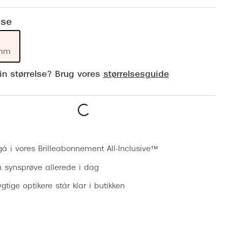
Vogue
Firkantede solbriller
lse
Skaga
Sorte solbriller
Dyrberg
 mm
Brune solbriller
BOSS E
din størrelse? Brug vores
størrelsesguide
Peak Pe
Armani
Björn B
Bestil synsprøve
gå i vores Brilleabonnement All-Inclusive™
n synsprøve allerede i dag
gtige optikere står klar i butikken