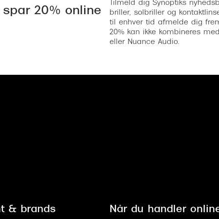
Tilmeld dig Synoptiks nyhedsb
 spar 20% online
briller, solbriller og kontaktl
til enhver tid afmelde dig fre
20% kan ikke kombineres med a
eller Nuance Audio.
t & brands
Når du handler onlin