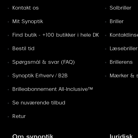
Kontakt os
Solbriller
Mit Synoptik
Briller
Find butik - +100 butikker i hele DK
Kontaktlins
Bestil tid
Læsebriller
Spørgsmål & svar (FAQ)
Brillerens
Synoptik Erhverv / B2B
Mærker & s
Brilleabonnement All-Inclusive™
Se nuværende tilbud
Retur
Om synoptik
Juridisk