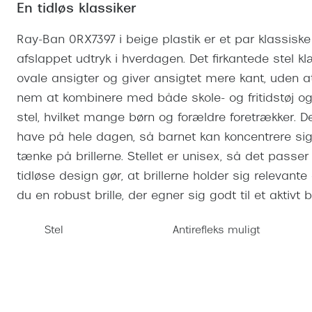
Se udvalg af Oakley Meta
Øjenbetændelse
En tidløs klassiker
Brilletyper
Prada Linea R
Tilbehør til briller
Polariserede solbriller
Endagslinser
Webshop FAQ
Oplev kontaktl
Skærmbriller
Vogue
Behandling af tørre øjne
Månedslinser
Ray-Ban 0RX7397 i beige plastik er et par klassiske 
Butiksoversigt
Kontaktlinsea
afslappet udtryk i hverdagen. Det firkantede stel 
Sikkerhedsbriller
Polo Ralph La
FAQ
ovale ansigter og giver ansigtet mere kant, uden at
Arbejdsbriller
Ray-Ban Kids
Kontaktlinsetje
nem at kombinere med både skole- og fritidstøj 
stel, hvilket mange børn og forældre foretrækker. De
Armani Excha
have på hele dagen, så barnet kan koncentrere sig o
Polaroid
tænke på brillerne. Stellet er unisex, så det passer
tidløse design gør, at brillerne holder sig relevante
du en robust brille, der egner sig godt til et aktivt 
Stel
Antirefleks muligt