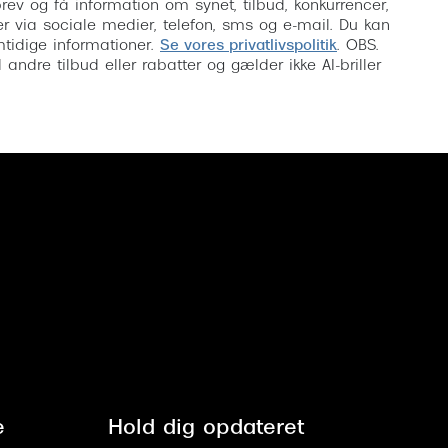
rev og få information om synet, tilbud, konkurrencer,
inser via sociale medier, telefon, sms og e-mail. Du kan
mtidige informationer.
Se vores privatlivspolitik
. OBS.
ndre tilbud eller rabatter og gælder ikke AI-briller
e
Hold dig opdateret