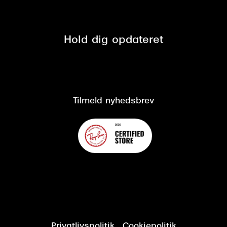
Tilmeld nyhedsbrev
Fri retur på online køb
Mærker & sortiment
Se nuværende tilbud
Privatlivspolitik
Presse
Spørgsmål & svar (FAQ)
Retur
Hold dig opdateret
Cookiepolitik
CSR
Salgs- og leveringsbetingelser
Salgs- og leveringsbetingelser
Om Synoptik
Kundeservice
Tilgængelighedserklæring
Tilmeld nyhedsbrev
Privatlivspolitik
Cookiepolitik