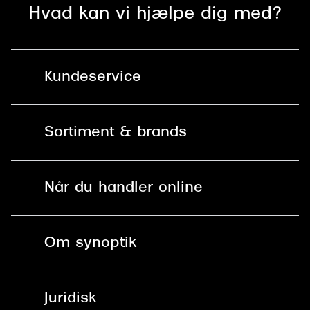
Hvad kan vi hjælpe dig med?
Kundeservice
Kontakt os
Sortiment & brands
Mit Synoptik
Solbriller
Find butik - +100 butikker i hele DK
Når du handler online
Briller
Bestil tid
Fri levering til butik
Kontaktlinser
Spørgsmål & svar (FAQ)
Om synoptik
Læsebriller
Fri levering til udleveringssted
Synoptik Erhverv / B2B
Job & karriere
ved +999 kr.
Brillerens
Juridisk
Brilleabonnement All-Inclusive™