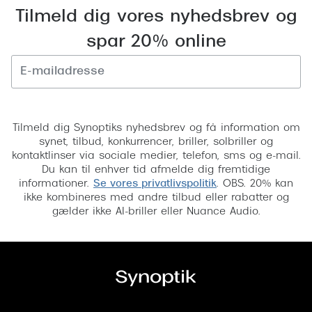
Tilmeld dig vores nyhedsbrev og
Versace
spar 20% online
Dolce & Gabbana
Persol
Giorgio Armani
Tilmeld
Tilmeld dig Synoptiks nyhedsbrev og få information om
Michael Kors
synet, tilbud, konkurrencer, briller, solbriller og
kontaktlinser via sociale medier, telefon, sms og e-mail.
Miu Miu
Du kan til enhver tid afmelde dig fremtidige
informationer.
Se vores privatlivspolitik
. OBS. 20% kan
Tiffany & Co.
ikke kombineres med andre tilbud eller rabatter og
gælder ikke AI-briller eller Nuance Audio.