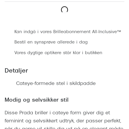
Ray-Ban 
Transitions®
Armani 
Stellest® til børn
Bestil synsprøve
Polaroid
Tilskud til briller
Kan indgå i vores Brilleabonnement All-Inclusive™
Eksklusi
Form og farve
Bestil en synsprøve allerede i dag
Prada
Vores dygtige optikere står klar i butikken
Ansigtsform og briller
Miu Miu
Briller til øjne, næse, bryn og kinder
Detaljer
Saint La
Runde briller
Cateye-formede stel i skildpadde
Gucci
Sorte briller
Bottega 
Modig og selvsikker stil
Pilotbriller
Tom For
Gennemsigtige briller
Disse Prada briller i cateye form giver dig et
Balenci
feminint og selvsikkert udtryk, der passer perfekt,
Røde briller