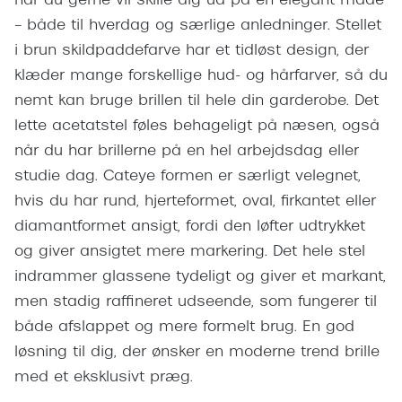
når du gerne vil skille dig ud på en elegant måde
Giorgio 
– både til hverdag og særlige anledninger. Stellet
Populære brillemærker
Burberry
i brun skildpaddefarve har et tidløst design, der
Ray-Ban
klæder mange forskellige hud- og hårfarver, så du
Versace
nemt kan bruge brillen til hele din garderobe. Det
Oakley
Jimmy C
lette acetatstel føles behageligt på næsen, også
Emporio Armani
når du har brillerne på en hel arbejdsdag eller
Tiffany &
Hugo Boss
studie dag. Cateye formen er særligt velegnet,
Sportsbri
hvis du har rund, hjerteformet, oval, firkantet eller
Ralph Lauren
Cykelbril
diamantformet ansigt, fordi den løfter udtrykket
Polo Ralph Lauren
og giver ansigtet mere markering. Det hele stel
Løbebrill
indrammer glassene tydeligt og giver et markant,
Coach
men stadig raffineret udseende, som fungerer til
Form & 
Vogue
både afslappet og mere formelt brug. En god
Ovale sol
løsning til dig, der ønsker en moderne trend brille
Skaga
med et eksklusivt præg.
Cat eye s
Dyrberg/Kern