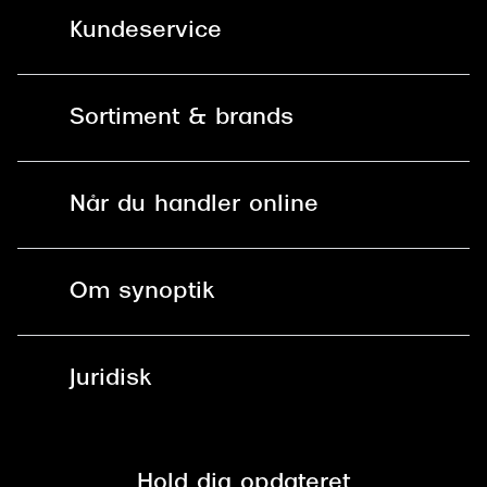
Kundeservice
Kontakt os
Sortiment & brands
Mit Synoptik
Solbriller
Find butik - +100 butikker i hele DK
Når du handler online
Briller
Bestil tid
Fri levering til butik
Kontaktlinser
Spørgsmål & svar (FAQ)
Om synoptik
Læsebriller
Fri levering til udleveringssted
Synoptik Erhverv / B2B
Job & karriere
ved +999 kr.
Brillerens
Juridisk
Brilleabonnement All-Inclusive™
Tilmeld nyhedsbrev
Fri retur på online køb
Mærker & sortiment
Se nuværende tilbud
Privatlivspolitik
Presse
Spørgsmål & svar (FAQ)
Retur
Hold dig opdateret
Cookiepolitik