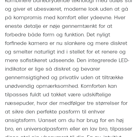
kombinere banebrydende teknologi med tidløs stil
Pilotsolbr
BOSS Eyewear
og giver et ubesværet, moderne look uden at gå
Runde sol
på kompromis med komfort eller ydeevne. Hver
Peak Performance
eneste detalje er nøje gennemtænkt for at
Firkanted
Armani Exchange
forbedre både form og funktion. Det nyligt
Sorte sol
forfinede kamera er nu slankere og mere diskret
Björn Borg
og smelter naturligt ind i stellet for et renere og
Brune sol
Eksklusive brillemærker
mere sofistikeret udseende. Den integrerede LED-
Mere om
indikator er lige så diskret og bevarer
Gucci
gennemsigtighed og privatliv uden at tiltrække
Solbrille
Tom Ford
unødvendig opmærksomhed. Komforten kan
Solbrille
tilpasses fuldt ud takket være udskiftelige
Prada
næsepuder, hvor der medfølger tre størrelser for
Glastype
Moncler
at sikre den perfekte pasform til enhver
Solbrille
ansigtsform. Uanset om du har brug for en høj
Burberry
bro, en universalpasform eller en lav bro, tilpasser
Transiti
Saint Laurent