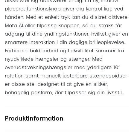
disse stel sig ubesværet til dig. En ny, intuitivt
Versace
placeret funktionsknap giver dig kontrol lige ved
hånden. Med et enkelt tryk kan du diskret aktivere
Dolce & Gabbana
Meta AI eller tilpasse knappen, så du straks får
Persol
adgang til dine yndlingsfunktioner, hvilket giver en
smartere interaktion i din daglige brilleoplevelse.
Giorgio Armani
Forbedret holdbarhed og fleksibilitet kommer fra
Michael Kors
nyudviklede hængsler og stænger. Med
overudstrækningshængsler med yderligere 10°
Miu Miu
rotation samt manuelt justerbare stængespidser
Tiffany & Co.
er disse stel designet til at give en sikker,
behagelig pasform, der tilpasser sig din livsstil.
Produktinformation