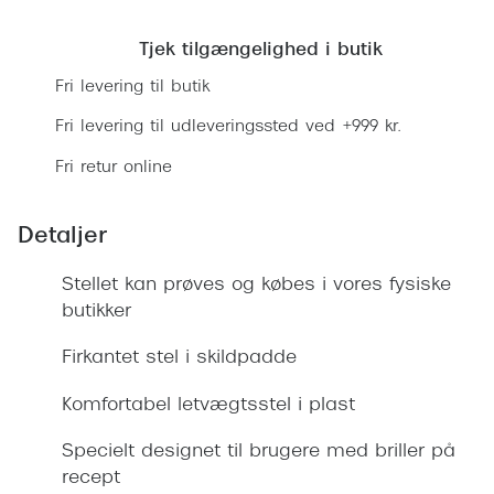
Ray-Ban 
Find en butik
Transitions®
Armani 
Tjek tilgængelighed i butik
Stellest® til børn
Fri levering til butik
Polaroid
Tilskud til briller
Fri levering til udleveringssted ved +999 kr.
Eksklusi
Form og farve
Fri retur online
Prada
Ansigtsform og briller
Detaljer
Miu Miu
Briller til øjne, næse, bryn og kinder
Saint La
Stellet kan prøves og købes i vores fysiske
Runde briller
butikker
Gucci
Sorte briller
Firkantet stel i skildpadde
Bottega 
Pilotbriller
Komfortabel letvægtsstel i plast
Tom For
Gennemsigtige briller
Specielt designet til brugere med briller på
Balenci
Røde briller
recept