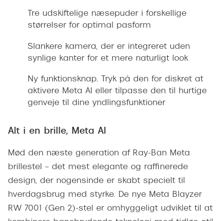
Giorgio 
Tre udskiftelige næsepuder i forskellige
Populære brillemærker
Burberry
størrelser for optimal pasform
Ray-Ban
Versace
Slankere kamera, der er integreret uden
Oakley
synlige kanter for et mere naturligt look
Jimmy C
Emporio Armani
Ny funktionsknap. Tryk på den for diskret at
Tiffany &
aktivere Meta AI eller tilpasse den til hurtige
Hugo Boss
genveje til dine yndlingsfunktioner
Sportsbri
Ralph Lauren
Cykelbril
Alt i en brille, Meta AI
Polo Ralph Lauren
Løbebrill
Mød den næste generation af Ray-Ban Meta
Coach
Form & 
brillestel – det mest elegante og raffinerede
Vogue
design, der nogensinde er skabt specielt til
Ovale sol
Skaga
hverdagsbrug med styrke. De nye Meta Blayzer
Cat eye s
RW 7001 (Gen 2)-stel er omhyggeligt udviklet til at
Dyrberg/Kern