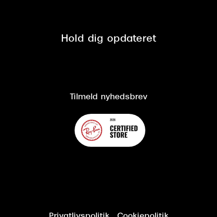
Tilmeld nyhedsbrev
Fri retur på online køb
Mærker & sortiment
Se nuværende tilbud
Privatlivspolitik
Presse
Spørgsmål & svar (FAQ)
Retur
Hold dig opdateret
Cookiepolitik
CSR
Salgs- og leveringsbetingelser
Salgs- og leveringsbetingelser
Om Synoptik
Kundeservice
Tilgængelighedserklæring
Tilmeld nyhedsbrev
Privatlivspolitik
Cookiepolitik