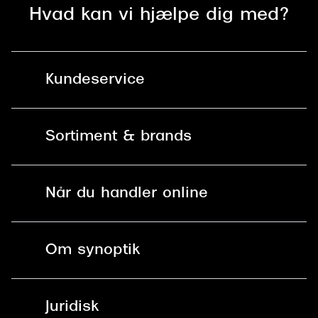
Hvad kan vi hjælpe dig med?
Kundeservice
Kontakt os
Sortiment & brands
Mit Synoptik
Solbriller
Find butik - +100 butikker i hele DK
Når du handler online
Briller
Bestil tid
Fri levering til butik
Kontaktlinser
Spørgsmål & svar (FAQ)
Om synoptik
Læsebriller
Fri levering til udleveringssted
Synoptik Erhverv / B2B
Job & karriere
ved +999 kr.
Brillerens
Juridisk
Brilleabonnement All-Inclusive™