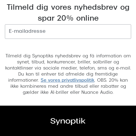
Tilmeld dig vores nyhedsbrev og
Versace
spar 20% online
Dolce & Gabbana
Persol
Giorgio Armani
Tilmeld
Tilmeld dig Synoptiks nyhedsbrev og få information om
Michael Kors
synet, tilbud, konkurrencer, briller, solbriller og
kontaktlinser via sociale medier, telefon, sms og e-mail.
Miu Miu
Du kan til enhver tid afmelde dig fremtidige
informationer.
Se vores privatlivspolitik
. OBS. 20% kan
Tiffany & Co.
ikke kombineres med andre tilbud eller rabatter og
gælder ikke AI-briller eller Nuance Audio.