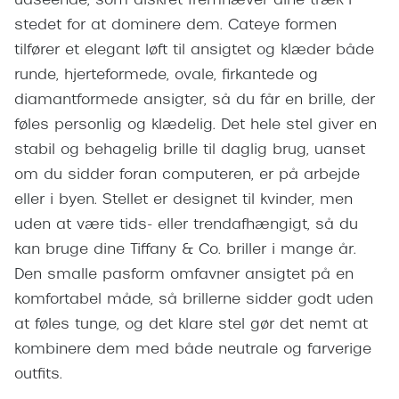
udseende, som diskret fremhæver dine træk i
Giorgio 
Populære brillemærker
stedet for at dominere dem. Cateye formen
Burberry
tilfører et elegant løft til ansigtet og klæder både
Ray-Ban
runde, hjerteformede, ovale, firkantede og
Versace
Oakley
diamantformede ansigter, så du får en brille, der
Jimmy C
føles personlig og klædelig. Det hele stel giver en
Emporio Armani
Tiffany &
stabil og behagelig brille til daglig brug, uanset
Hugo Boss
om du sidder foran computeren, er på arbejde
Sportsbri
eller i byen. Stellet er designet til kvinder, men
Ralph Lauren
Cykelbril
uden at være tids- eller trendafhængigt, så du
Polo Ralph Lauren
kan bruge dine Tiffany & Co. briller i mange år.
Løbebrill
Den smalle pasform omfavner ansigtet på en
Coach
Form & 
komfortabel måde, så brillerne sidder godt uden
Vogue
at føles tunge, og det klare stel gør det nemt at
Ovale sol
Skaga
kombinere dem med både neutrale og farverige
Cat eye s
outfits.
Dyrberg/Kern