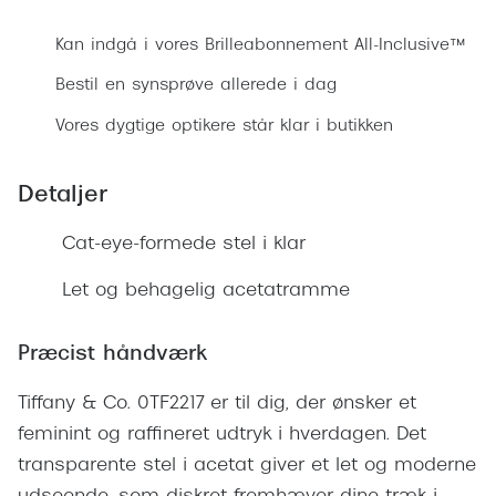
Ray-Ban 
Transitions®
Kan indgå i vores Brilleabonnement All-Inclusive™
Armani 
Stellest® til børn
Bestil en synsprøve allerede i dag
Polaroid
Tilskud til briller
Vores dygtige optikere står klar i butikken
Eksklusi
Form og farve
Detaljer
Prada
Ansigtsform og briller
Miu Miu
Cat-eye-formede stel i klar
Briller til øjne, næse, bryn og kinder
Saint La
Let og behagelig acetatramme
Runde briller
Gucci
Sorte briller
Præcist håndværk
Bottega 
Pilotbriller
Tiffany & Co. 0TF2217 er til dig, der ønsker et
Tom For
Gennemsigtige briller
feminint og raffineret udtryk i hverdagen. Det
Balenci
transparente stel i acetat giver et let og moderne
Røde briller