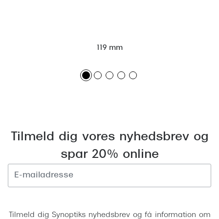
Giorgio 
Populære brillemærker
Burberry
Ray-Ban
Versace
119 mm
Oakley
Jimmy C
Emporio Armani
Tiffany &
Hugo Boss
Sportsbri
Ralph Lauren
Cykelbril
Polo Ralph Lauren
Tilmeld dig vores nyhedsbrev og
Løbebrill
spar 20% online
Coach
Form & 
Vogue
Ovale sol
Skaga
Tilmeld
Cat eye s
Dyrberg/Kern
Tilmeld dig Synoptiks nyhedsbrev og få information om