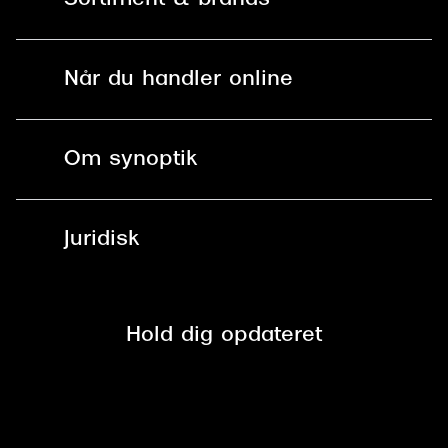
Mit Synoptik
Versace
Solbriller
Find butik - +100 butikker i hele DK
Dolce & Gabbana
Når du handler online
Briller
Bestil tid
Persol
Fri levering til butik
Kontaktlinser
Giorgio Armani
Spørgsmål & svar (FAQ)
Om synoptik
Læsebriller
Fri levering til udleveringssted
Michael Kors
Synoptik Erhverv / B2B
Job & karriere
ved +999 kr.
Miu Miu
Brillerens
Juridisk
Brilleabonnement All-Inclusive™
Tilmeld nyhedsbrev
Tiffany & Co.
Fri retur på online køb
Mærker & sortiment
Se nuværende tilbud
Privatlivspolitik
Presse
Spørgsmål & svar (FAQ)
Retur
Hold dig opdateret
Cookiepolitik
CSR
Salgs- og leveringsbetingelser
Salgs- og leveringsbetingelser
Om Synoptik
Kundeservice
Tilgængelighedserklæring