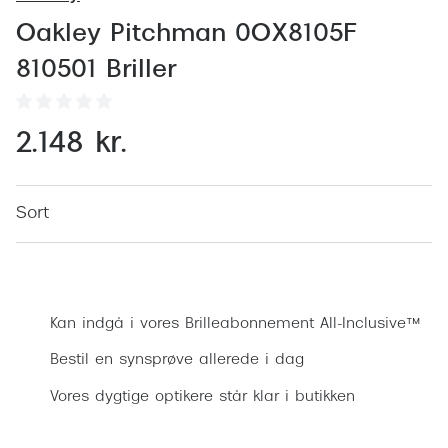
Behandling af tørre øjne
Populær
Oakley Pitchman 0OX8105F
Få tjekket dit syn
Ray-Ban
810501 Briller
Synsprøve med sundhedstjek
Oakley
Test dit behov for abonnement
Emporio
2.148 kr.
SynsJournal
Michael 
Forskning i øjensygdomme
Persol
Sort
Ralph La
Mere om briller
Bestil synsprøve
Peak Pe
Brillemode 2026
Kan indgå i vores Brilleabonnement All-Inclusive™
Prada Li
Brilleglas og priser
Bestil en synsprøve allerede i dag
Vogue
Bedste brilleglas
Vores dygtige optikere står klar i butikken
Polo Ral
Nikon brilleglas