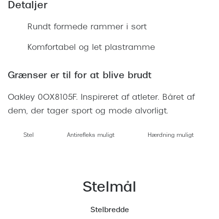
Ray-Ban 
Detaljer
Transitions®
Armani 
Rundt formede rammer i sort
Stellest® til børn
Polaroid
Tilskud til briller
Komfortabel og let plastramme
Eksklusi
Form og farve
Grænser er til for at blive brudt
Prada
Ansigtsform og briller
Oakley 0OX8105F. Inspireret af atleter. Båret af
Miu Miu
dem, der tager sport og mode alvorligt.
Briller til øjne, næse, bryn og kinder
Saint La
Runde briller
Stel
Antirefleks muligt
Hærdning muligt
Gucci
Sorte briller
Bottega 
Pilotbriller
Tom For
Stelmål
Gennemsigtige briller
Balenci
Røde briller
Stelbredde