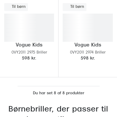
Giorgio 
Til børn
Til børn
Populære brillemærker
Burberry
Ray-Ban
Versace
Oakley
Jimmy C
Emporio Armani
Tiffany &
Vogue Kids
Vogue Kids
Hugo Boss
0VY2011 2975 Briller
0VY2011 2974 Briller
Sportsbri
598 kr.
598 kr.
Ralph Lauren
Cykelbril
Polo Ralph Lauren
Løbebrill
Coach
Form & 
Vogue
Du har set 8 af 8 produkter
Ovale sol
Skaga
Børnebriller, der passer til
Cat eye s
Dyrberg/Kern