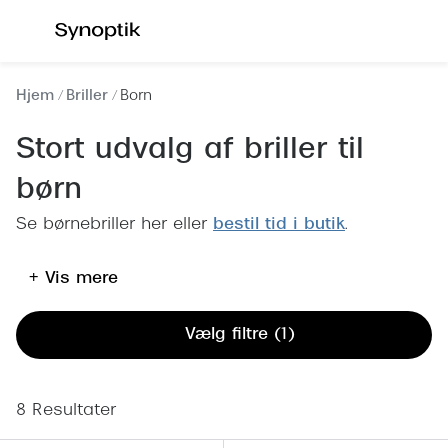
Gå til
indhold
Se alle briller
Se alle s
Hjem
Briller
Born
Kategorier
Kategor
Stort udvalg af briller til
Brilleabonnement All-Inclusive™
Outlet - 
børn
Damer
Nyheder
Se børnebriller her eller
bestil tid i butik
.
Herrer
Populære 
+ Vis mere
Børn
Damer
Køb blue light briller online
Herrer
Vælg filtre (1)
Køb læsebriller online
Børn
Tilbehør til briller
Polariser
8 Resultater