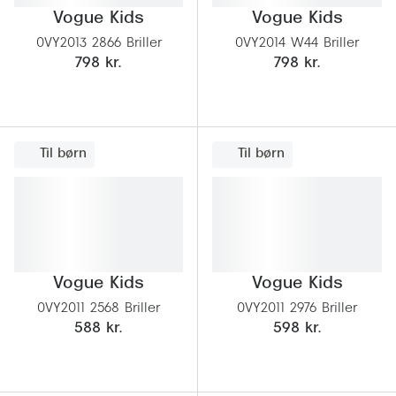
Ray-Ban 
Transitions®
Vogue Kids
Vogue Kids
Armani 
0VY2013 2866 Briller
0VY2014 W44 Briller
Stellest® til børn
798 kr.
798 kr.
Polaroid
Tilskud til briller
Eksklusi
Form og farve
Til børn
Til børn
Prada
Ansigtsform og briller
Miu Miu
Briller til øjne, næse, bryn og kinder
Saint La
Runde briller
Gucci
Sorte briller
Vogue Kids
Vogue Kids
Bottega 
Pilotbriller
0VY2011 2568 Briller
0VY2011 2976 Briller
588 kr.
598 kr.
Tom For
Gennemsigtige briller
Balenci
Røde briller