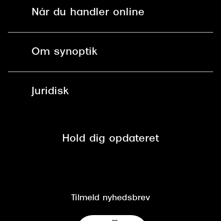
Solbriller
Find butik - +100 butikker i hele DK
Når du handler online
Briller
Bestil tid
Fri levering til butik
Kontaktlinser
Spørgsmål & svar (FAQ)
Om synoptik
Læsebriller
Fri levering til udleveringssted
Synoptik Erhverv / B2B
Job & karriere
ved +999 kr.
Brillerens
Juridisk
Brilleabonnement All-Inclusive™
Tilmeld nyhedsbrev
Fri retur på online køb
Mærker & sortiment
Se nuværende tilbud
Privatlivspolitik
Presse
Spørgsmål & svar (FAQ)
Retur
Hold dig opdateret
Cookiepolitik
CSR
Salgs- og leveringsbetingelser
Salgs- og leveringsbetingelser
Om Synoptik
Kundeservice
Tilgængelighedserklæring
Tilmeld nyhedsbrev