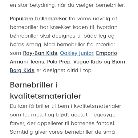
en stor betydning, når du vælger børnebriller.
Versace
Populære brillemærker
fra vores udvalg af
Dolce & Gabbana
børnebriller har knækket koden til, hvordan
Persol
børnebriller skal designes til både leg og
børns smag. Med børnebriller fra
mærker
Giorgio Armani
som
Ray-Ban Kids
,
Oakley Junior
,
Emporio
Michael Kors
Armani Teens
,
Polo Prep
,
Vogue Kids
og
Björn
Miu Miu
Borg Kids
er designet altid i top.
Tiffany & Co.
Børnebriller i
kvalitetsmaterialer
Du kan få briller til børn i kvalitetsmaterialer
som let metal og blødt acetat i legesyge
farver, der appellerer til børnenes fantasi.
Samtidig giver vores børnebriller de små