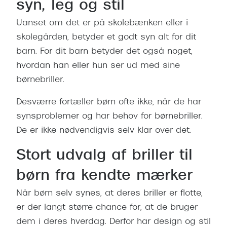
syn, leg og stil
Pilotsolbr
BOSS Eyewear
Uanset om det er på skolebænken eller i
Runde sol
Peak Performance
skolegården, betyder et godt syn alt for dit
Firkanted
barn. For dit barn betyder det også noget,
Armani Exchange
hvordan han eller hun ser ud med sine
Sorte sol
Björn Borg
børnebriller.
Brune sol
Eksklusive brillemærker
Desværre fortæller børn ofte ikke, når de har
Mere om
synsproblemer og har behov for børnebriller.
Gucci
De er ikke nødvendigvis selv klar over det.
Solbrille
Tom Ford
Stort udvalg af briller til
Solbrille
Prada
børn fra kendte mærker
Glastype
Moncler
Når børn selv synes, at deres briller er flotte,
Solbrille
Burberry
er der langt større chance for, at de bruger
Transiti
Saint Laurent
dem i deres hverdag. Derfor har design og stil