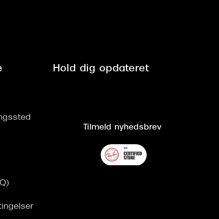
e
Hold dig opdateret
ringssted
Tilmeld nyhedsbrev
AQ)
tingelser