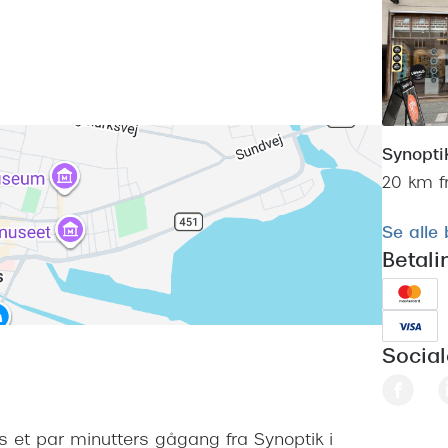
Synopti
20 km f
Se alle
Betal
Socia
 et par minutters gågang fra Synoptik i