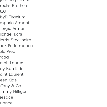
jörn Borg Teens
rooks Brothers
D&G
byD Titanium
mporio Armani
iorgio Armani
ichael Kors
orris Stockholm
eak Performance
olo Prep
rada
alph Lauren
ay-Ban Kids
aint Laurent
een Kids
iffany & Co
ommy Hilfiger
ersace
uance