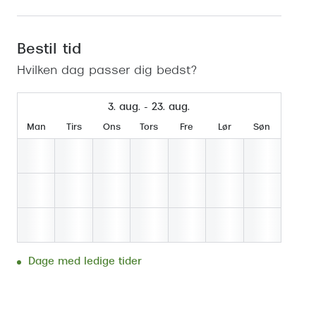
Se udvalg af Oakley Meta
Øjenbetændelse
Brilletyper
Prada Linea R
Tilbehør til briller
Polariserede solbriller
Endagslinser
Webshop FAQ
Oplev kontaktl
Skærmbriller
Vogue
Behandling af tørre øjne
Månedslinser
Bestil tid
Butiksoversigt
Kontaktlinsea
Sikkerhedsbriller
Polo Ralph La
FAQ
Hvilken dag passer dig bedst?
Arbejdsbriller
Ray-Ban Kids
Kontaktlinsetje
3. aug. - 23. aug.
Armani Excha
Man
Tirs
Ons
Tors
Fre
Lør
Søn
Polaroid
Dage med ledige tider
Bestil tid