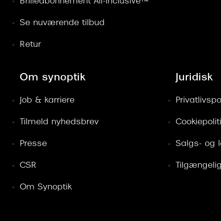
Brilleabonnement All-Inclusive™
Se nuværende tilbud
Retur
Om synoptik
Juridisk
Job & karriere
Privatlivspol
Tilmeld nyhedsbrev
Cookiepolit
Presse
Salgs- og 
CSR
Tilgængeli
Om Synoptik