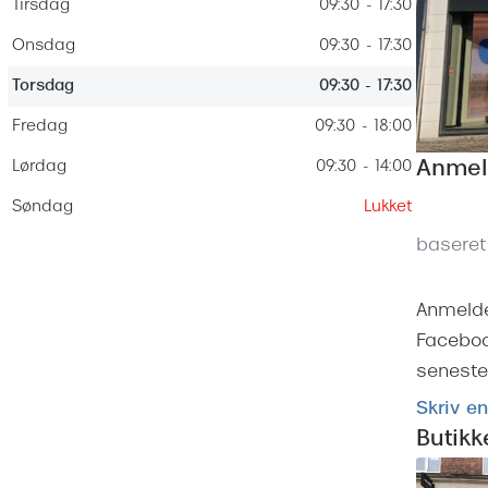
 (konjunktivitis)
Tirsdag
09:30 - 17:30
ossa
Giorgio Armani
PRECISION1™
inser gratis
Brilleabonnement All-Inclusive™
Onsdag
09:30 - 17:30
Burberry
bonnement - Vilkår og
Finansieringsmuligheder
Torsdag
09:30 - 17:30
uren
Versace
Forsikring
Fredag
09:30 - 18:00
Jimmy Choo
k og -kontrol
Lørdag
09:30 - 14:00
Anmel
nge
Tiffany & Co.
Søndag
Lukket
baseret
Anmelde
Faceboo
seneste 
Skriv e
Butik