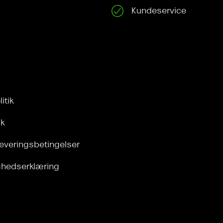
Kundeservice
itik
ik
leveringsbetingelser
ghedserklæring