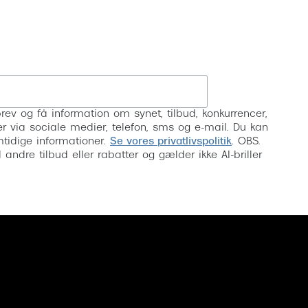
Tilmeld
rev og få information om synet, tilbud, konkurrencer,
inser via sociale medier, telefon, sms og e-mail. Du kan
mtidige informationer.
Se vores privatlivspolitik
. OBS.
ndre tilbud eller rabatter og gælder ikke AI-briller