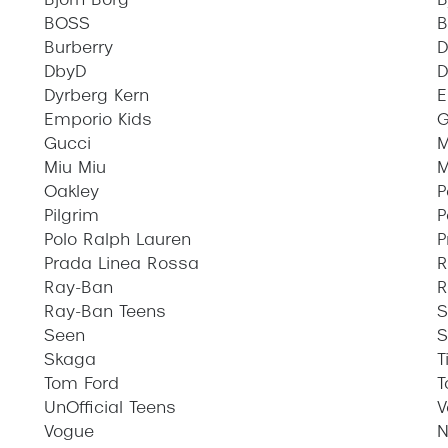
Björn Borg
B
BOSS
B
Burberry
DbyD
D
Dyrberg Kern
E
Emporio Kids
G
Gucci
M
Miu Miu
M
Oakley
P
Pilgrim
P
Polo Ralph Lauren
P
Prada Linea Rossa
R
Ray-Ban
R
Ray-Ban Teens
S
Seen
S
Skaga
T
Tom Ford
T
UnOfficial Teens
V
Vogue
N