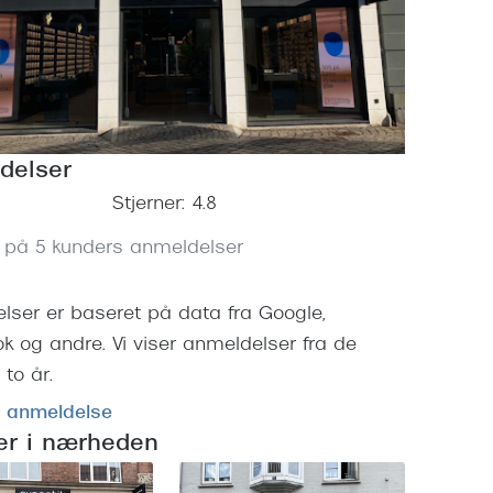
Vogue
Firkantede solbriller
Skaga
Sorte solbriller
Dyrberg
Brune solbriller
BOSS E
delser
Peak Pe
Stjerner: 4.8
Armani
 på 5 kunders anmeldelser
Björn B
lser er baseret på data fra Google,
k og andre. Vi viser anmeldelser fra de
to år.
n anmeldelse
ker i nærheden