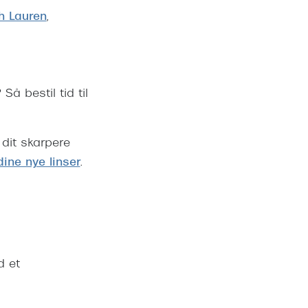
h Lauren
,
Så bestil tid til
dit skarpere
ine nye linser
.
d et