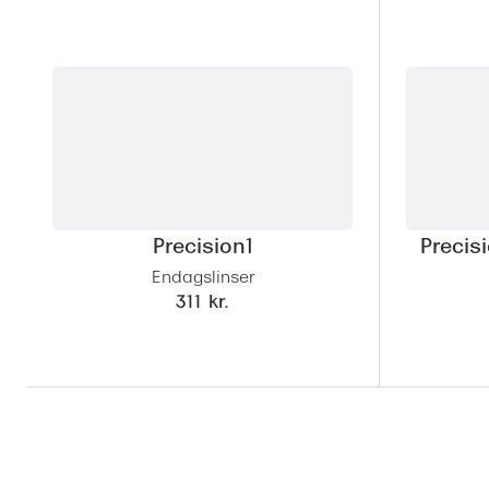
Precision1
Precis
Endagslinser
311 kr.