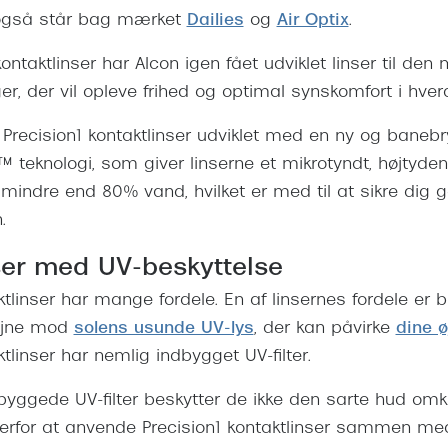
. også står bag mærket
Dailies
og
Air Optix
.
ontaktlinser har Alcon igen fået udviklet linser til den
er, der vil opleve frihed og optimal synskomfort i hve
r Precision1 kontaktlinser udviklet med en ny og bane
eknologi, som giver linserne et mikrotyndt, højtyden
 mindre end 80% vand, hvilket er med til at sikre dig
.
ser med UV-beskyttelse
ktlinser har mange fordele. En af linsernes fordele er bl
 øjne mod
solens usunde UV-lys
, der kan påvirke
dine 
ktlinser har nemlig indbygget UV-filter.
byggede UV-filter beskytter de ikke den sarte hud omkr
erfor at anvende Precision1 kontaktlinser sammen m