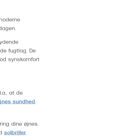
 moderne
rdagen.
brydende
de fugtlag. De
 god synskomfort
.a., at de
øjnes sundhed
.
ing dine øjnes.
ed
solbriller
.