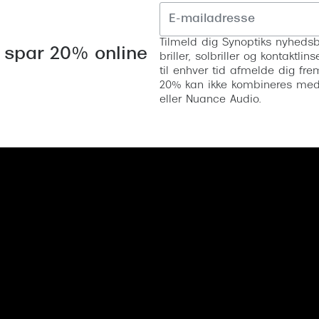
Tilmeld dig Synoptiks nyhedsb
 spar 20% online
briller, solbriller og kontaktl
til enhver tid afmelde dig fre
20% kan ikke kombineres med a
eller Nuance Audio.