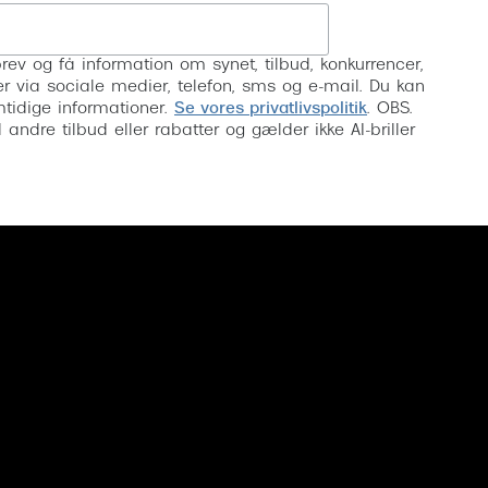
Tilmeld
rev og få information om synet, tilbud, konkurrencer,
inser via sociale medier, telefon, sms og e-mail. Du kan
mtidige informationer.
Se vores privatlivspolitik
. OBS.
ndre tilbud eller rabatter og gælder ikke AI-briller