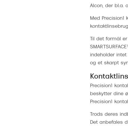
Alcon, der bl.a
Med Precision1 k
kontaktlinsebrug
Til det formål e
SMARTSURFACE™ t
indeholder intet
og et skarpt syn
Kontaktlin
Precision1 konta
beskytter dine
Precision1 konta
Trods deres ind
Det anbefales d