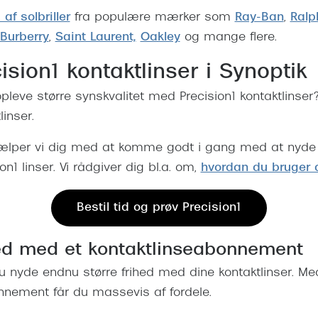
af solbriller
fra populære mærker som
Ray-Ban
,
Ralp
Burberry
,
Saint Laurent,
Oakley
og mange flere.
ision1 kontaktlinser i Synoptik
 opleve større synskvalitet med Precision1 kontaktlinser? 
linser.
jælper vi dig med at komme godt i gang med at nyde 
n1 linser. Vi rådgiver dig bl.a. om,
hvordan du bruger d
Bestil tid og prøv Precision1
ed med et kontaktlinseabonnement
du nyde endnu større frihed med dine kontaktlinser. Me
nnement får du massevis af fordele.