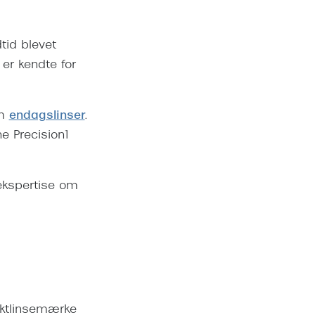
dtid blevet
 er kendte for
om
endagslinser
.
ne Precision1
 ekspertise om
aktlinsemærke