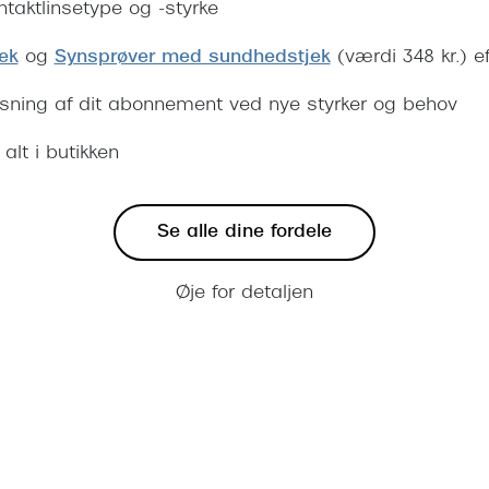
kontaktlinsetype og -styrke
jek
og
Synsprøver med sundhedstjek
(værdi 348 kr.) e
sning af dit abonnement ved nye styrker og behov
alt i butikken
Se alle dine fordele
Øje for detaljen