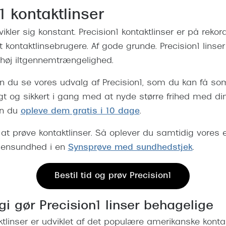
1 kontaktlinser
vikler sig konstant. Precision1 kontaktlinser er på rekor
kontaktlinsebrugere. Af gode grunde. Precision1 linser
høj iltgennemtrængelighed.
n du se vores udvalg af Precision1, som du kan få s
ligt og sikkert i gang med at nyde større frihed med di
an du
opleve dem gratis i 10 dage
.
til at prøve kontaktlinser. Så oplever du samtidig vores
øjensundhed i en
Synsprøve med sundhedstjek
.
Bestil tid og prøv Precision1
gi gør Precision1 linser behagelige
aktlinser er udviklet af det populære amerikanske kont