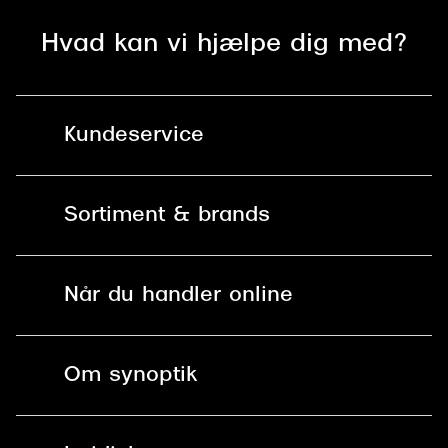
Hvad kan vi hjælpe dig med?
Kundeservice
Kontakt os
Sortiment & brands
Mit Synoptik
Solbriller
Find butik - +100 butikker i hele DK
Når du handler online
Briller
Bestil tid
Fri levering til butik
Kontaktlinser
Spørgsmål & svar (FAQ)
Om synoptik
Læsebriller
Fri levering til udleveringssted
Synoptik Erhverv / B2B
Job & karriere
ved +999 kr.
Brillerens