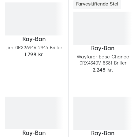
Behandling af tørre øjne
Populær
Farveskiftende Stel
Få tjekket dit syn
Ray-Ban
Synsprøve med sundhedstjek
Oakley
Ray-Ban
Test dit behov for abonnement
Emporio
Jim 0RX3694V 2945 Briller
Ray-Ban
SynsJournal
Michael 
1.798 kr.
Wayfarer Ease Change
0RX4340V 8381 Briller
Forskning i øjensygdomme
Persol
2.248 kr.
Ralph La
Mere om briller
Peak Pe
Brillemode 2026
Prada Li
Brilleglas og priser
Vogue
Bedste brilleglas
Polo Ral
Nikon brilleglas
Ray-Ban
Ray-Ban