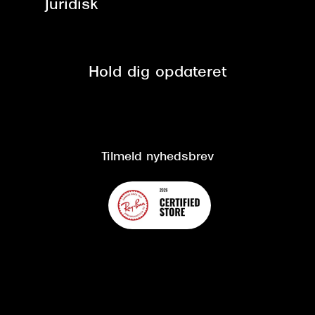
Juridisk
Brilleabonnement All-Inclusive™
Tilmeld nyhedsbrev
Fri retur på online køb
Mærker & sortiment
Se nuværende tilbud
Privatlivspolitik
Presse
Spørgsmål & svar (FAQ)
Retur
Hold dig opdateret
Cookiepolitik
CSR
Salgs- og leveringsbetingelser
Salgs- og leveringsbetingelser
Om Synoptik
Kundeservice
Tilgængelighedserklæring
Tilmeld nyhedsbrev