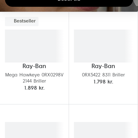
Giorgio 
Populære brillemærker
Burberry
Bestseller
Ray-Ban
Versace
Oakley
Jimmy C
Emporio Armani
Tiffany &
Hugo Boss
Ray-Ban
Ray-Ban
Sportsbri
Ralph Lauren
Mega Hawkeye 0RX0298V
0RX5422 8311 Briller
Cykelbril
2144 Briller
1.798 kr.
Polo Ralph Lauren
1.898 kr.
Løbebrill
Coach
Form & 
Vogue
Ovale sol
Skaga
Cat eye s
Dyrberg/Kern