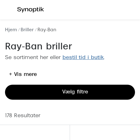
Gå til
indhold
Se alle briller
Se alle s
Hjem
Briller
Ray-Ban
Kategorier
Kategor
Ray-Ban briller
Brilleabonnement All-Inclusive™
Outlet - 
Se sortiment her eller
bestil tid i butik
.
Damer
Nyheder
+ Vis mere
Herrer
Populære 
Børn
Damer
Vælg filtre
Køb blue light briller online
Herrer
Køb læsebriller online
Børn
178 Resultater
Tilbehør til briller
Polariser