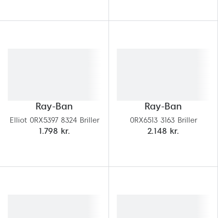
Versace
Dolce & Gabbana
Persol
Giorgio Armani
Michael Kors
Ray-Ban
Ray-Ban
Miu Miu
Elliot 0RX5397 8324 Briller
0RX6513 3163 Briller
Tiffany & Co.
1.798 kr.
2.148 kr.