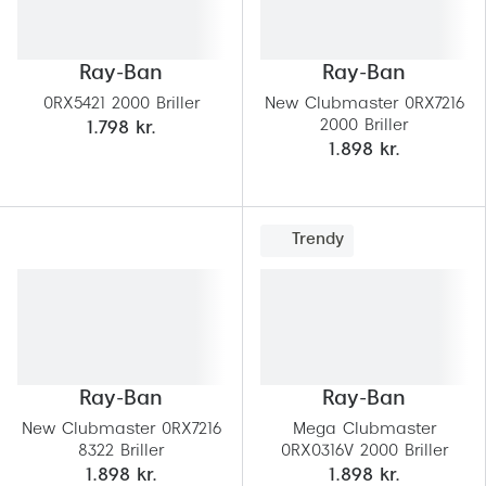
Pilotsolbr
BOSS Eyewear
Runde sol
Peak Performance
Ray-Ban
Ray-Ban
Firkanted
0RX5421 2000 Briller
New Clubmaster 0RX7216
Armani Exchange
2000 Briller
1.798 kr.
Sorte sol
1.898 kr.
Björn Borg
Brune sol
Eksklusive brillemærker
Mere om
Trendy
Gucci
Solbrille
Tom Ford
Solbrille
Prada
Glastype
Moncler
Ray-Ban
Ray-Ban
Solbrille
Burberry
New Clubmaster 0RX7216
Mega Clubmaster
8322 Briller
0RX0316V 2000 Briller
Transiti
Saint Laurent
1.898 kr.
1.898 kr.