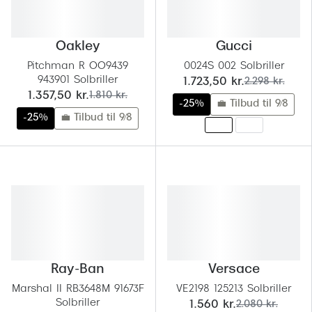
Oakley
Gucci
Pitchman R OO9439
0024S 002 Solbriller
943901 Solbriller
nu:
før:
1.723,50 kr.
2.298 kr.
nu:
før:
1.357,50 kr.
1.810 kr.
-25%
💼 Tilbud til 9/8
-25%
💼 Tilbud til 9/8
Ray-Ban
Versace
Marshal II RB3648M 91673F
VE2198 125213 Solbriller
Solbriller
nu:
før:
1.560 kr.
2.080 kr.