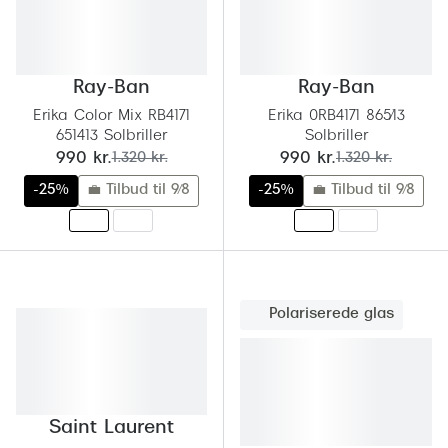
Behandling af tørre øjne
Populær
Få tjekket dit syn
Ray-Ban
Ray-Ban
Ray-Ban
Synsprøve med sundhedstjek
Oakley
Erika Color Mix RB4171
Erika 0RB4171 865/13
Test dit behov for abonnement
Emporio
651413 Solbriller
Solbriller
nu:
før:
nu:
før:
990 kr.
1.320 kr.
990 kr.
1.320 kr.
SynsJournal
Michael 
-25%
💼 Tilbud til 9/8
-25%
💼 Tilbud til 9/8
Forskning i øjensygdomme
Persol
Ralph La
Mere om briller
Peak Pe
Brillemode 2026
Polariserede glas
Prada Li
Brilleglas og priser
Vogue
Bedste brilleglas
Polo Ral
Nikon brilleglas
Saint Laurent