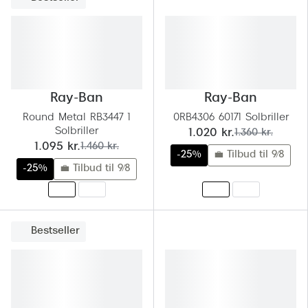
Pilotsolbr
BOSS Eyewear
Runde sol
Peak Performance
Firkanted
Armani Exchange
Sorte sol
Ray-Ban
Ray-Ban
Björn Borg
Round Metal RB3447 1
0RB4306 60171 Solbriller
Brune sol
Solbriller
Eksklusive brillemærker
nu:
før:
1.020 kr.
1.360 kr.
nu:
før:
1.095 kr.
1.460 kr.
Mere om
-25%
💼 Tilbud til 9/8
Gucci
-25%
💼 Tilbud til 9/8
Solbrille
Tom Ford
Solbrille
Prada
Bestseller
Glastype
Moncler
Solbrille
Burberry
Transiti
Saint Laurent