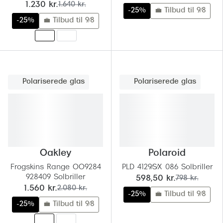
nu:
før:
1.230 kr.
1.640 kr.
-25%
💼 Tilbud til 9/8
-25%
💼 Tilbud til 9/8
Polariserede glas
Polariserede glas
Oakley
Polaroid
Frogskins Range OO9284
PLD 4129/S/X 086 Solbriller
928409 Solbriller
nu:
før:
598,50 kr.
798 kr.
nu:
før:
1.560 kr.
2.080 kr.
-25%
💼 Tilbud til 9/8
-25%
💼 Tilbud til 9/8