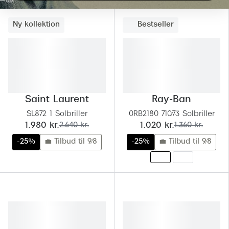
Ny kollektion
Bestseller
Saint Laurent
Ray-Ban
SL872 1 Solbriller
0RB2180 710/73 Solbriller
nu:
før:
nu:
før:
1.980 kr.
2.640 kr.
1.020 kr.
1.360 kr.
-25%
💼 Tilbud til 9/8
-25%
💼 Tilbud til 9/8