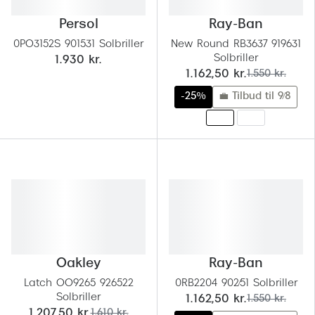
Versace
Persol
Ray-Ban
0PO3152S 901531 Solbriller
New Round RB3637 919631
Dolce & Gabbana
Solbriller
1.930 kr.
nu:
før:
1.162,50 kr.
1.550 kr.
Persol
-25%
💼 Tilbud til 9/8
Giorgio Armani
Michael Kors
Miu Miu
Tiffany & Co.
Oakley
Ray-Ban
Latch OO9265 926522
0RB2204 902/51 Solbriller
Solbriller
nu:
før:
1.162,50 kr.
1.550 kr.
nu:
før:
1.207,50 kr.
1.610 kr.