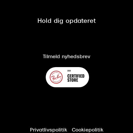
Fri retur på online køb
Mærker & sortiment
Se nuværende tilbud
Privatlivspolitik
Presse
Spørgsmål & svar (FAQ)
Retur
Hold dig opdateret
Cookiepolitik
CSR
Salgs- og leveringsbetingelser
Salgs- og leveringsbetingelser
Om Synoptik
Kundeservice
Tilgængelighedserklæring
Tilmeld nyhedsbrev
Privatlivspolitik
Cookiepolitik