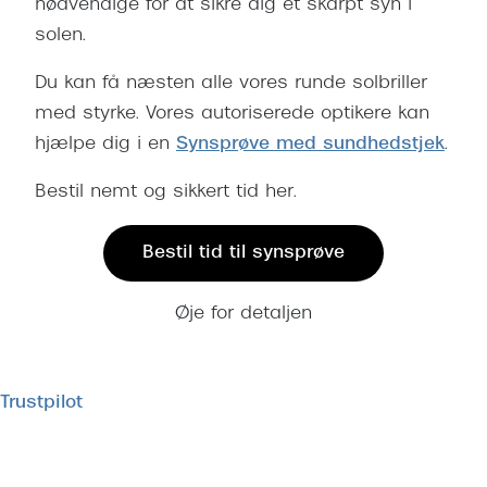
nødvendige for at sikre dig et skarpt syn i
solen.
Du kan få næsten alle vores runde solbriller
med styrke. Vores autoriserede optikere kan
hjælpe dig i en
Synsprøve med sundhedstjek
.
Bestil nemt og sikkert tid her.
Bestil tid til synsprøve
Øje for detaljen
Trustpilot