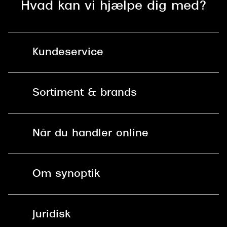
Hvad kan vi hjælpe dig med?
Kundeservice
Kontakt os
Sortiment & brands
Mit Synoptik
Solbriller
Find butik - +100 butikker i hele DK
Når du handler online
Briller
Bestil tid
Fri levering til butik
Kontaktlinser
Spørgsmål & svar (FAQ)
Om synoptik
Læsebriller
Fri levering til udleveringssted
Synoptik Erhverv / B2B
Job & karriere
ved +999 kr.
Brillerens
Juridisk
Brilleabonnement All-Inclusive™
Tilmeld nyhedsbrev