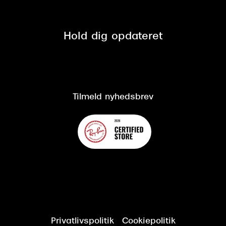
Fri retur på online køb
Mærker & sortiment
Se nuværende tilbud
Privatlivspolitik
Presse
Spørgsmål & svar (FAQ)
Retur
Hold dig opdateret
Cookiepolitik
CSR
Salgs- og leveringsbetingelser
Salgs- og leveringsbetingelser
Om Synoptik
Kundeservice
Tilgængelighedserklæring
Tilmeld nyhedsbrev
Privatlivspolitik
Cookiepolitik