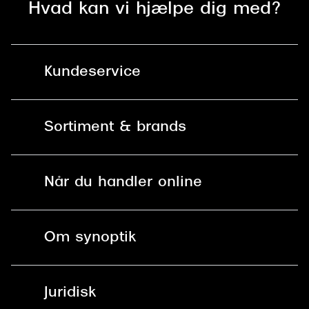
Hvad kan vi hjælpe dig med?
Kundeservice
Kontakt os
Sortiment & brands
Mit Synoptik
Solbriller
Find butik - +100 butikker i hele DK
Når du handler online
Briller
Bestil tid
Fri levering til butik
Kontaktlinser
Spørgsmål & svar (FAQ)
Om synoptik
Læsebriller
Fri levering til udleveringssted
Synoptik Erhverv / B2B
Job & karriere
ved +999 kr.
Brillerens
Juridisk
Brilleabonnement All-Inclusive™
Tilmeld nyhedsbrev