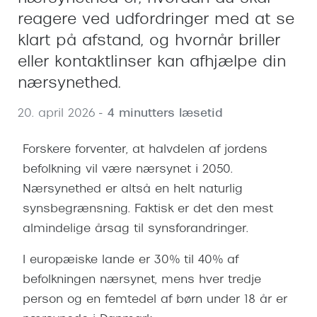
Behandling af tørre øjne
Populær
reagere ved udfordringer med at se
Få tjekket dit syn
Ray-Ban
klart på afstand, og hvornår briller
eller kontaktlinser kan afhjælpe din
Synsprøve med sundhedstjek
Oakley
nærsynethed.
Test dit behov for abonnement
Emporio
20. april 2026
- 4 minutters læsetid
SynsJournal
Michael 
Forskere forventer, at halvdelen af jordens
Forskning i øjensygdomme
Persol
befolkning vil være nærsynet i 2050.
Ralph La
Mere om briller
Nærsynethed er altså en helt naturlig
Peak Pe
synsbegrænsning. Faktisk er det den mest
Brillemode 2026
almindelige årsag til synsforandringer.
Prada Li
Brilleglas og priser
I europæiske lande er 30% til 40% af
Vogue
Bedste brilleglas
befolkningen nærsynet, mens hver tredje
Polo Ral
person og en femtedel af børn under 18 år er
Nikon brilleglas