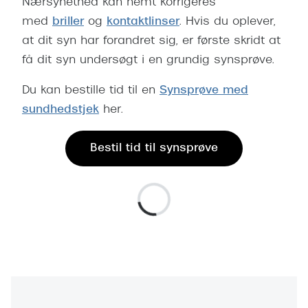
Nærsynethed kan nemt korrigeres
Pilotsolbr
BOSS Eyewear
med
briller
og
kontaktlinser
. Hvis du oplever,
Runde sol
at dit syn har forandret sig, er første skridt at
Peak Performance
få dit syn undersøgt i en grundig synsprøve.
Firkanted
Armani Exchange
Du kan bestille tid til en
Synsprøve med
Sorte sol
Björn Borg
sundhedstjek
her.
Brune sol
Eksklusive brillemærker
Bestil tid til synsprøve
Mere om
Gucci
Solbrille
Tom Ford
Solbrille
Prada
Glastype
Moncler
Solbrille
Burberry
Transiti
Saint Laurent