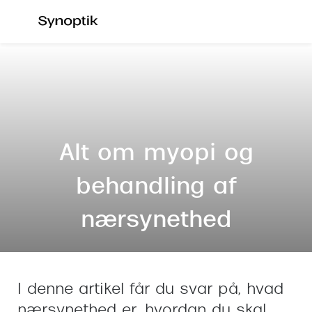
Gå til
indhold
Se alle briller
Se alle s
Kategorier
Kategor
Brilleabonnement All-Inclusive™
Outlet - 
Damer
Nyheder
Alt om myopi og
Herrer
Populære 
behandling af
Børn
Damer
nærsynethed
Køb blue light briller online
Herrer
Køb læsebriller online
Børn
Tilbehør til briller
Polariser
I denne artikel får du svar på, hvad
nærsynethed er, hvordan du skal