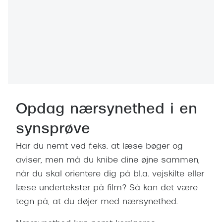
Giorgio 
Populære brillemærker
Burberry
Ray-Ban
Versace
Oakley
Jimmy C
Emporio Armani
Tiffany &
Hugo Boss
Opdag nærsynethed i en
Sportsbri
Ralph Lauren
Cykelbril
synsprøve
Polo Ralph Lauren
Løbebrill
Har du nemt ved f.eks. at læse bøger og
Coach
aviser, men må du knibe dine øjne sammen,
Form & 
når du skal orientere dig på bl.a. vejskilte eller
Vogue
læse undertekster på film? Så kan det være
Ovale sol
Skaga
tegn på, at du døjer med nærsynethed.
Cat eye s
Dyrberg/Kern