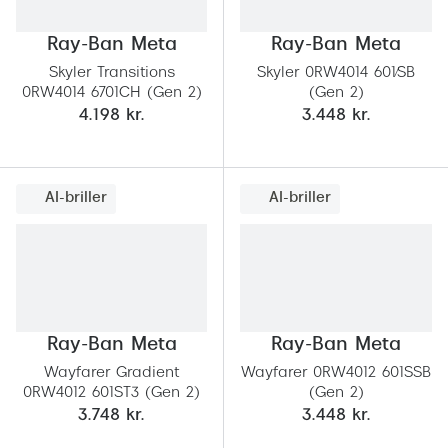
Behandling af tørre øjne
Populær
Ray-Ban Meta
Ray-Ban Meta
Få tjekket dit syn
Ray-Ban
Skyler Transitions
Skyler 0RW4014 601/SB
Synsprøve med sundhedstjek
Oakley
0RW4014 6701CH (Gen 2)
(Gen 2)
4.198 kr.
3.448 kr.
Test dit behov for abonnement
Emporio
SynsJournal
Michael 
AI-briller
AI-briller
Forskning i øjensygdomme
Persol
Ralph La
Mere om briller
Peak Pe
Brillemode 2026
Prada Li
Ray-Ban Meta
Ray-Ban Meta
Brilleglas og priser
Vogue
Wayfarer Gradient
Wayfarer 0RW4012 601SSB
Bedste brilleglas
0RW4012 601ST3 (Gen 2)
(Gen 2)
Polo Ral
3.748 kr.
3.448 kr.
Nikon brilleglas