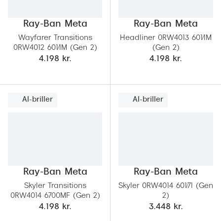
Giorgio 
Populære brillemærker
Ray-Ban Meta
Ray-Ban Meta
Burberry
Ray-Ban
Wayfarer Transitions
Headliner 0RW4013 601/1M
Versace
0RW4012 601/1M (Gen 2)
(Gen 2)
Oakley
4.198 kr.
4.198 kr.
Jimmy C
Emporio Armani
Tiffany &
Hugo Boss
AI-briller
AI-briller
Sportsbri
Ralph Lauren
Cykelbril
Polo Ralph Lauren
Løbebrill
Coach
Form & 
Ray-Ban Meta
Ray-Ban Meta
Vogue
Skyler Transitions
Skyler 0RW4014 601/71 (Gen
Ovale sol
Skaga
0RW4014 6700MF (Gen 2)
2)
4.198 kr.
3.448 kr.
Cat eye s
Dyrberg/Kern