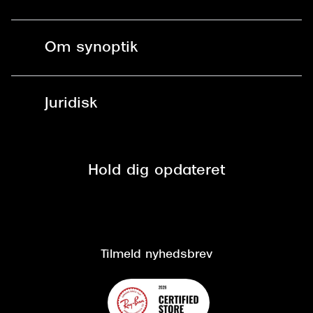
Briller
Bestil tid
Fri levering til butik
Kontaktlinser
Spørgsmål & svar (FAQ)
Om synoptik
Læsebriller
Fri levering til udleveringssted
Synoptik Erhverv / B2B
Job & karriere
ved +999 kr.
Brillerens
Juridisk
Brilleabonnement All-Inclusive™
Tilmeld nyhedsbrev
Fri retur på online køb
Mærker & sortiment
Se nuværende tilbud
Privatlivspolitik
Presse
Spørgsmål & svar (FAQ)
Retur
Hold dig opdateret
Cookiepolitik
CSR
Salgs- og leveringsbetingelser
Salgs- og leveringsbetingelser
Om Synoptik
Kundeservice
Tilgængelighedserklæring
Tilmeld nyhedsbrev