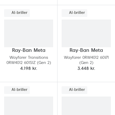
Ray-Ban 
Transitions®
Armani 
AI-briller
AI-briller
Stellest® til børn
Polaroid
Tilskud til briller
Eksklusi
Form og farve
Prada
Ansigtsform og briller
Ray-Ban Meta
Ray-Ban Meta
Miu Miu
Wayfarer Transitions
Wayfarer 0RW4012 601/71
Briller til øjne, næse, bryn og kinder
0RW4012 601S1Z (Gen 2)
(Gen 2)
Saint La
4.198 kr.
3.448 kr.
Runde briller
Gucci
Sorte briller
Bottega 
Pilotbriller
AI-briller
AI-briller
Tom For
Gennemsigtige briller
Balenci
Røde briller