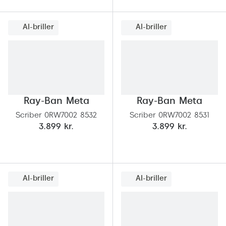
Pilotsolbr
BOSS Eyewear
Runde sol
AI-briller
AI-briller
Peak Performance
Firkanted
Armani Exchange
Sorte sol
Björn Borg
Brune sol
Eksklusive brillemærker
Ray-Ban Meta
Ray-Ban Meta
Mere om
Scriber 0RW7002 8532
Scriber 0RW7002 8531
Gucci
3.899 kr.
3.899 kr.
Solbrille
Tom Ford
Solbrille
Prada
Glastype
AI-briller
AI-briller
Moncler
Solbrille
Burberry
Transiti
Saint Laurent