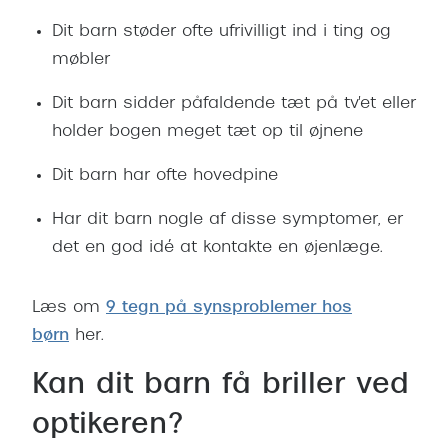
Giorgio 
Populære brillemærker
Dit barn støder ofte ufrivilligt ind i ting og
Burberry
møbler
Ray-Ban
Versace
Dit barn sidder påfaldende tæt på tv'et eller
Oakley
Jimmy C
holder bogen meget tæt op til øjnene
Emporio Armani
Tiffany &
Dit barn har ofte hovedpine
Hugo Boss
Sportsbri
Har dit barn nogle af disse symptomer, er
Ralph Lauren
det en god idé at kontakte en øjenlæge.
Cykelbril
Polo Ralph Lauren
Løbebrill
Læs om
9 tegn på synsproblemer hos
Coach
børn
her.
Form & 
Vogue
Kan dit barn få briller ved
Ovale sol
Skaga
optikeren?
Cat eye s
Dyrberg/Kern