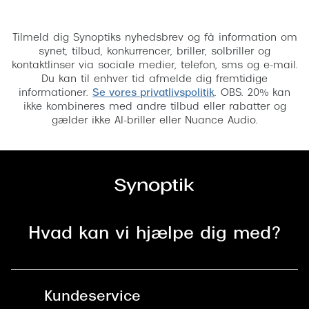
Tilmeld
Tilmeld dig Synoptiks nyhedsbrev og få information om
synet, tilbud, konkurrencer, briller, solbriller og
kontaktlinser via sociale medier, telefon, sms og e-mail.
Du kan til enhver tid afmelde dig fremtidige
informationer.
Se vores privatlivspolitik
. OBS. 20% kan
ikke kombineres med andre tilbud eller rabatter og
gælder ikke AI-briller eller Nuance Audio.
Hvad kan vi hjælpe dig med?
Kundeservice