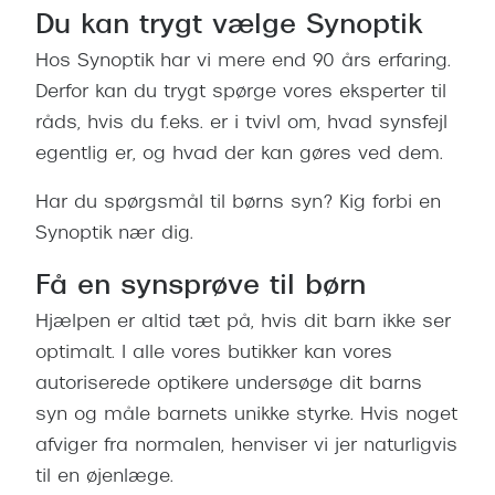
Du kan trygt vælge Synoptik
Versace
Hos Synoptik har vi mere end 90 års erfaring.
Dolce & Gabbana
Derfor kan du trygt spørge vores eksperter til
Persol
råds, hvis du f.eks. er i tvivl om, hvad synsfejl
egentlig er, og hvad der kan gøres ved dem.
Giorgio Armani
Har du spørgsmål til børns syn? Kig forbi en
Michael Kors
Synoptik nær dig.
Miu Miu
Få en synsprøve til børn
Tiffany & Co.
Hjælpen er altid tæt på, hvis dit barn ikke ser
optimalt. I alle vores butikker kan vores
autoriserede optikere undersøge dit barns
syn og måle barnets unikke styrke. Hvis noget
afviger fra normalen, henviser vi jer naturligvis
til en øjenlæge.