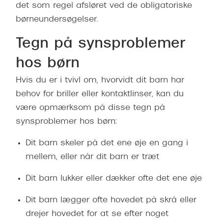
Ray-Ban 
det som regel afsløret ved de obligatoriske
Transitions®
børneundersøgelser.
Armani 
Stellest® til børn
Tegn på synsproblemer
Polaroid
Tilskud til briller
hos børn
Eksklusi
Form og farve
Hvis du er i tvivl om, hvorvidt dit barn har
Prada
Ansigtsform og briller
behov for briller eller kontaktlinser, kan du
Miu Miu
være opmærksom på disse tegn på
Briller til øjne, næse, bryn og kinder
synsproblemer hos børn:
Saint La
Runde briller
Dit barn skeler på det ene øje en gang i
Gucci
Sorte briller
mellem, eller når dit barn er træt
Bottega 
Pilotbriller
Dit barn lukker eller dækker ofte det ene øje
Tom For
Gennemsigtige briller
Dit barn lægger ofte hovedet på skrå eller
Balenci
Røde briller
drejer hovedet for at se efter noget