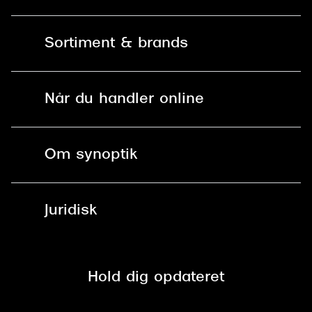
Kontakt os
Sortiment & brands
Mit Synoptik
Solbriller
Find butik - +100 butikker i hele DK
Når du handler online
Briller
Bestil tid
Fri levering til butik
Kontaktlinser
Spørgsmål & svar (FAQ)
Om synoptik
Læsebriller
Fri levering til udleveringssted
Synoptik Erhverv / B2B
Job & karriere
ved +999 kr.
Brillerens
Juridisk
Brilleabonnement All-Inclusive™
Tilmeld nyhedsbrev
Fri retur på online køb
Mærker & sortiment
Se nuværende tilbud
Privatlivspolitik
Presse
Spørgsmål & svar (FAQ)
Retur
Hold dig opdateret
Cookiepolitik
CSR
Salgs- og leveringsbetingelser
Salgs- og leveringsbetingelser