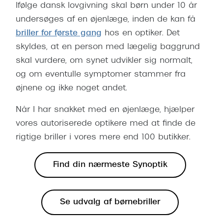
Ifølge dansk lovgivning skal børn under 10 år
Pilotsolbr
BOSS Eyewear
undersøges af en øjenlæge, inden de kan få
Runde sol
Peak Performance
briller for første gang
hos en optiker. Det
Firkanted
skyldes, at en person med lægelig baggrund
Armani Exchange
skal vurdere, om synet udvikler sig normalt,
Sorte sol
Björn Borg
og om eventulle symptomer stammer fra
Brune sol
øjnene og ikke noget andet.
Eksklusive brillemærker
Mere om
Når I har snakket med en øjenlæge, hjælper
Gucci
vores autoriserede optikere med at finde de
Solbrille
Tom Ford
rigtige briller i vores mere end 100 butikker.
Solbrille
Prada
Find din nærmeste Synoptik
Glastype
Moncler
Solbrille
Burberry
Se udvalg af børnebriller
Transiti
Saint Laurent