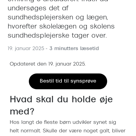
Behandling af tørre øjne
Populær
undersøges det af
Få tjekket dit syn
Ray-Ban
sundhedsplejersken og lægen,
hvorefter skolelægen og skolens
Synsprøve med sundhedstjek
Oakley
sundhedsplejerske tager over.
Test dit behov for abonnement
Emporio
19. januar 2025
- 3 minutters læsetid
SynsJournal
Michael 
Opdateret den 19. januar 2025.
Forskning i øjensygdomme
Persol
Ralph La
Mere om briller
Bestil tid til synsprøve
Peak Pe
Brillemode 2026
Hvad skal du holde øje
Prada Li
Brilleglas og priser
med?
Vogue
Bedste brilleglas
Hos langt de fleste børn udvikler synet sig
Polo Ral
Nikon brilleglas
helt normalt. Skulle der være noget galt, bliver