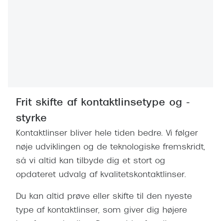
Pilotsolbr
BOSS Eyewear
Runde sol
Peak Performance
Firkanted
Armani Exchange
Sorte sol
Björn Borg
Brune sol
Eksklusive brillemærker
Frit skifte af kontaktlinsetype og -
Mere om
Gucci
styrke
Solbrille
Kontaktlinser bliver hele tiden bedre. Vi følger
Tom Ford
nøje udviklingen og de teknologiske fremskridt,
Solbrille
Prada
så vi altid kan tilbyde dig et stort og
Glastype
opdateret udvalg af kvalitetskontaktlinser.
Moncler
Solbrille
Burberry
Du kan altid prøve eller skifte til den nyeste
Transiti
type af kontaktlinser, som giver dig højere
Saint Laurent