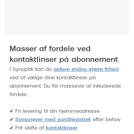
Ray-Ban 
Transitions®
Armani 
Stellest® til børn
Polaroid
Tilskud til briller
Eksklusi
Form og farve
Masser af fordele ved
Prada
Ansigtsform og briller
kontaktlinser på abonnement
Miu Miu
Briller til øjne, næse, bryn og kinder
I Synoptik kan du
opleve endnu større frihed
Saint La
ved at vælge dine kontaktlinser på
Runde briller
abonnement. Du får massevis af inkluderede
Gucci
Sorte briller
fordele:
Bottega 
Pilotbriller
✔ Fri levering til din hjemmeadresse
Tom For
Gennemsigtige briller
✔
Synsprøver med sundhedstjek
efter behov
Balenci
Røde briller
✔ Frit skifte af
kontaktlinser