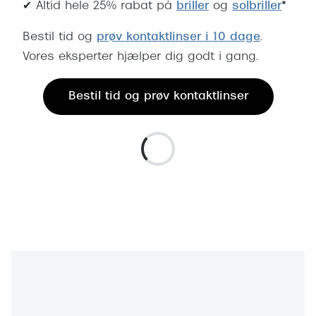
✔ Altid hele 25% rabat på
briller
og
solbriller
Giorgio 
*
Populære brillemærker
Burberry
Bestil tid og
prøv kontaktlinser i 10 dage
.
Ray-Ban
Vores eksperter hjælper dig godt i gang.
Versace
Oakley
Jimmy C
Bestil tid og prøv kontaktlinser
Emporio Armani
Tiffany &
Hugo Boss
Sportsbri
Ralph Lauren
Cykelbril
Polo Ralph Lauren
Løbebrill
Coach
Form & 
Vogue
Ovale sol
Skaga
Cat eye s
Dyrberg/Kern