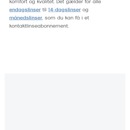
komfort og kvalitet. Det gælder for alle
Versace
endagslinser
til
14-dagslinser
og
månedslinser
, som du kan få i et
Dolce & Gabbana
kontaktlinseabonnement.
Persol
Giorgio Armani
Michael Kors
Miu Miu
Tiffany & Co.