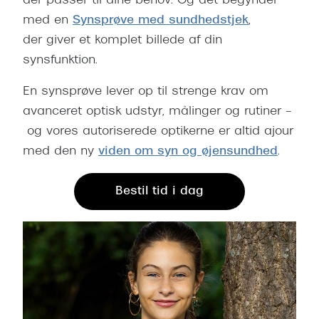
der passer til dine behov. Og det begynder
med en
Synsprøve med sundhedstjek
,
der giver et komplet billede af din
synsfunktion.
En synsprøve lever op til strenge krav om
avanceret optisk udstyr, målinger og rutiner –
og vores autoriserede optikerne er altid ajour
med den ny
viden om syn og øjensundhed
.
Bestil tid i dag