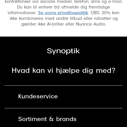
kontaktlinser via sociale medier, telefon, sms og e-mail.
Du kan til enhver tid afmelde dig fremtidige
informationer.
Se vores privatlivspolitik
. OBS. 20% kan
ikke kombineres med andre tilbud eller rabatter og
gælder ikke AI-briller eller Nuance Audio.
Hvad kan vi hjælpe dig med?
Kundeservice
Kontakt os
Sortiment & brands
Mit Synoptik