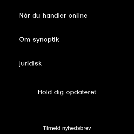
Solbriller
Find butik - +100 butikker i hele DK
Når du handler online
Briller
Bestil tid
Fri levering til butik
Kontaktlinser
Spørgsmål & svar (FAQ)
Om synoptik
Læsebriller
Fri levering til udleveringssted
Synoptik Erhverv / B2B
Job & karriere
ved +999 kr.
Brillerens
Juridisk
Brilleabonnement All-Inclusive™
Tilmeld nyhedsbrev
Fri retur på online køb
Mærker & sortiment
Se nuværende tilbud
Privatlivspolitik
Presse
Spørgsmål & svar (FAQ)
Retur
Hold dig opdateret
Cookiepolitik
CSR
Salgs- og leveringsbetingelser
Salgs- og leveringsbetingelser
Om Synoptik
Kundeservice
Tilgængelighedserklæring
Tilmeld nyhedsbrev