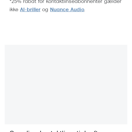
*25% rabat for kontaktlinseabonnenter gælder
ikke
AI-briller
og
Nuance Audio
.