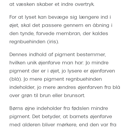
Giorgio 
at væsken skaber et indre overtryk.
Populære brillemærker
Burberry
For at lyset kan bevæge sig længere ind i
Ray-Ban
øjet, skal det passere gennem en åbning i
Versace
Oakley
den tynde, farvede membran, der kaldes
Jimmy C
regnbuehinden (iris).
Emporio Armani
Tiffany &
Dennes indhold af pigment bestemmer,
Hugo Boss
hvilken unik øjenfarve man har: Jo mindre
Sportsbri
Ralph Lauren
pigment der er i øjet, jo lysere er øjenfarven
Cykelbril
(blå). Jo mere pigment regnbuehinden
Polo Ralph Lauren
Løbebrill
indeholder, jo mere ændres øjenfarven fra blå
Coach
over grøn til brun eller brunsort.
Form & 
Vogue
Børns øjne indeholder fra fødslen mindre
Ovale sol
Skaga
pigment. Det betyder, at barnets øjenfarve
Cat eye s
med alderen bliver mørkere, end den var fra
Dyrberg/Kern