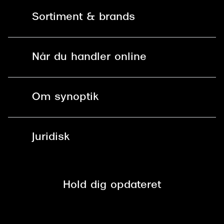
Kontakt os
Sortiment & brands
Mit Synoptik
Solbriller
Find butik - +100 butikker i hele DK
Når du handler online
Briller
Bestil tid
Fri levering til butik
Kontaktlinser
Spørgsmål & svar (FAQ)
Om synoptik
Læsebriller
Fri levering til udleveringssted
Synoptik Erhverv / B2B
Job & karriere
ved +999 kr.
Brillerens
Juridisk
Brilleabonnement All-Inclusive™
Tilmeld nyhedsbrev
Fri retur på online køb
Mærker & sortiment
Se nuværende tilbud
Privatlivspolitik
Presse
Spørgsmål & svar (FAQ)
Retur
Hold dig opdateret
Cookiepolitik
CSR
Salgs- og leveringsbetingelser
Salgs- og leveringsbetingelser
Om Synoptik