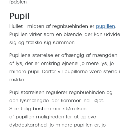
fødslen.
Pilotsolbr
BOSS Eyewear
Pupil
Runde sol
Peak Performance
Hullet i midten af regnbuehinden er
pupillen
.
Firkanted
Armani Exchange
Pupillen virker som en blænde, der kan udvide
Sorte sol
Björn Borg
sig og trække sig sammen.
Brune sol
Pupillens størrelse er afhængig af mængden
Eksklusive brillemærker
af lys, der er omkring øjnene: Jo mere lys, jo
Mere om
Gucci
mindre pupil. Derfor vil pupillerne være større i
Solbrille
mørke.
Tom Ford
Solbrille
Prada
Pupilstørrelsen regulerer regnbuehinden og
Glastype
den lysmængde, der kommer ind i øjet.
Moncler
Samtidig bestemmer størrelsen
Solbrille
Burberry
af pupillen muligheden for at opleve
Transiti
dybdeskarphed: Jo mindre pupillen er, jo
Saint Laurent