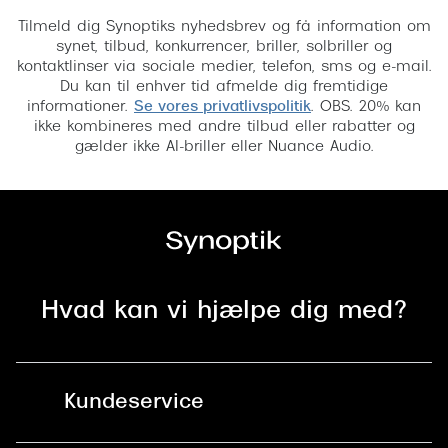
Tilmeld dig Synoptiks nyhedsbrev og få information om
synet, tilbud, konkurrencer, briller, solbriller og
kontaktlinser via sociale medier, telefon, sms og e-mail.
Du kan til enhver tid afmelde dig fremtidige
informationer.
Se vores privatlivspolitik
. OBS. 20% kan
ikke kombineres med andre tilbud eller rabatter og
gælder ikke AI-briller eller Nuance Audio.
Hvad kan vi hjælpe dig med?
Kundeservice