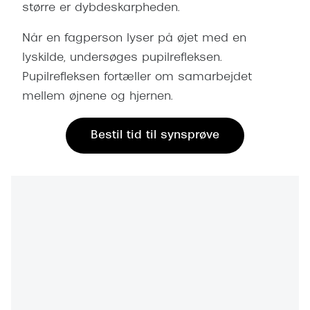
større er dybdeskarpheden.
Versace
Når en fagperson lyser på øjet med en
Dolce & Gabbana
lyskilde, undersøges pupilrefleksen.
Persol
Pupilrefleksen fortæller om samarbejdet
mellem øjnene og hjernen.
Giorgio Armani
Michael Kors
Bestil tid til synsprøve
Miu Miu
Tiffany & Co.