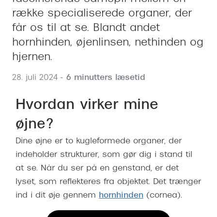
Behandling af tørre øjne
Populær
række specialiserede organer, der
Få tjekket dit syn
Ray-Ban
får os til at se. Blandt andet
hornhinden, øjenlinsen, nethinden og
Synsprøve med sundhedstjek
Oakley
hjernen.
Test dit behov for abonnement
Emporio
28. juli 2024
- 6 minutters læsetid
SynsJournal
Michael 
Hvordan virker mine
Forskning i øjensygdomme
Persol
øjne?
Ralph La
Mere om briller
Dine øjne er to kugleformede organer, der
Peak Pe
Brillemode 2026
indeholder strukturer, som gør dig i stand til
Prada Li
Brilleglas og priser
at se. Når du ser på en genstand, er det
Vogue
lyset, som reflekteres fra objektet. Det trænger
Bedste brilleglas
ind i dit øje gennem
hornhinden
(cornea).
Polo Ral
Nikon brilleglas