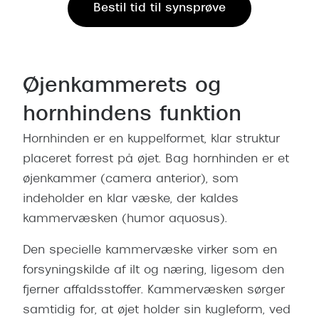
Ray-Ban 
Bestil tid til synsprøve
Transitions®
Armani 
Stellest® til børn
Polaroid
Tilskud til briller
Øjenkammerets og
Eksklusi
Form og farve
hornhindens funktion
Prada
Ansigtsform og briller
Hornhinden er en kuppelformet, klar struktur
Miu Miu
placeret forrest på øjet. Bag hornhinden er et
Briller til øjne, næse, bryn og kinder
øjenkammer (camera anterior), som
Saint La
Runde briller
indeholder en klar væske, der kaldes
Gucci
kammervæsken (humor aquosus).
Sorte briller
Bottega 
Pilotbriller
Den specielle kammervæske virker som en
Tom For
forsyningskilde af ilt og næring, ligesom den
Gennemsigtige briller
fjerner affaldsstoffer. Kammervæsken sørger
Balenci
Røde briller
samtidig for, at øjet holder sin kugleform, ved