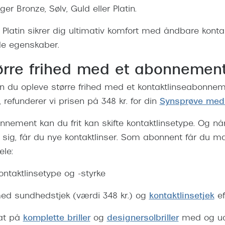
er Bronze, Sølv, Guld eller Platin.
a Platin sikrer dig ultimativ komfort med åndbare kontak
de egenskaber.
ørre frihed med et abonnemen
n du opleve større frihed med et kontaktlinseabonneme
refunderer vi prisen på 348 kr. for din
Synsprøve med
nement kan du frit kan skifte kontaktlinsetype. Og når
sig, får du nye kontaktlinser. Som abonnent får du m
ele:
 kontaktlinsetype og -styrke
ed sundhedstjek (værdi 348 kr.) og
kontaktlinsetjek
ef
bat på
komplette briller
og
designersolbriller
med og ud