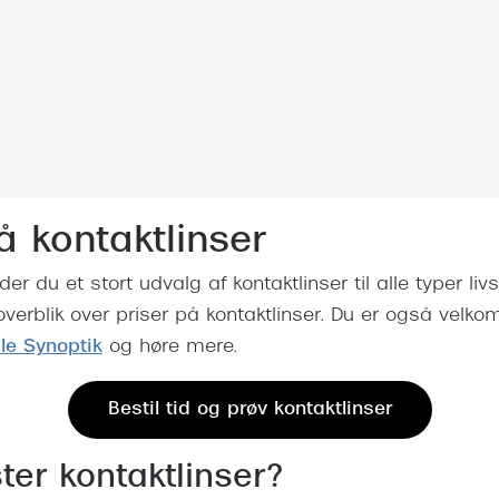
 (konjunktivitis)
ossa
Giorgio Armani
PRECISION1™
inser gratis
Brilleabonnement All-Inclusive™
Burberry
bonnement - Vilkår og
Finansieringsmuligheder
uren
Versace
Forsikring
Jimmy Choo
k og -kontrol
nge
Tiffany & Co.
å kontaktlinser
er du et stort udvalg af kontaktlinser til alle typer livs
overblik over priser på kontaktlinser. Du er også velko
ale Synoptik
og høre mere.
Bestil tid og prøv kontaktlinser
ter kontaktlinser?