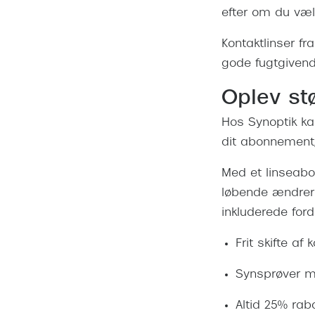
efter om du vælg
Kontaktlinser fr
gode fugtgiven
Oplev st
Hos Synoptik ka
dit abonnement, 
Med et linseabon
løbende ændrer 
inkluderede ford
Frit skifte af
Synsprøver m
Altid 25% ra