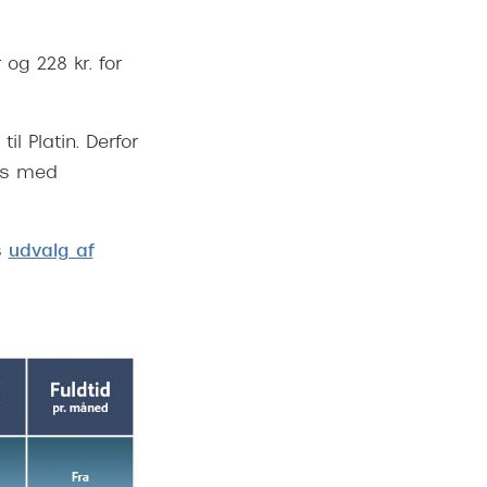
 og 228 kr. for
il Platin. Derfor
is med
s
udvalg af