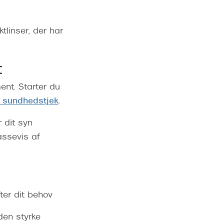
tlinser, der har
t
nt. Starter du
 sundhedstjek
.
 dit syn
assevis af
ter dit behov
en styrke