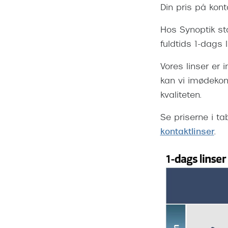
Din pris på kont
Hos Synoptik star
fuldtids 1-dags l
Vores linser er i
kan vi imødeko
kvaliteten.
Se priserne i ta
kontaktlinser
.