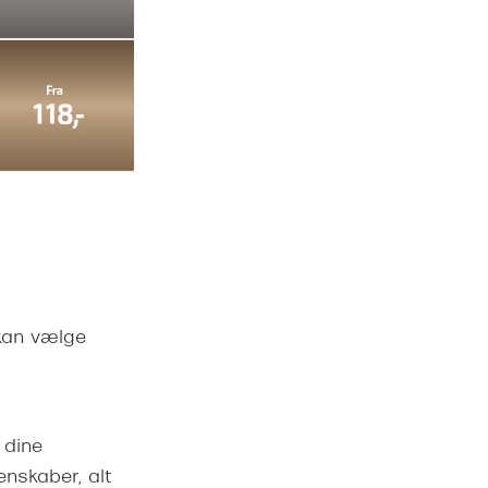
 kan vælge
 dine
enskaber, alt