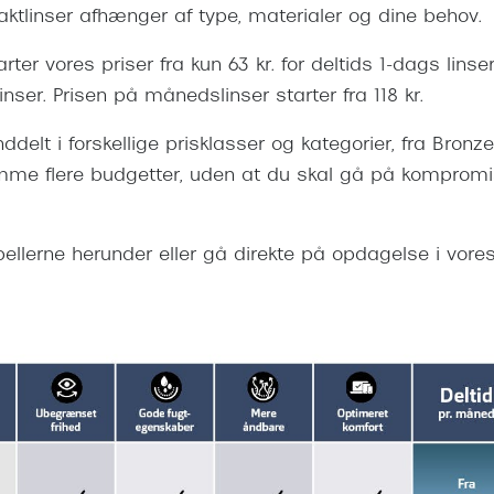
aktlinser afhænger af type, materialer og dine behov.
ter vores priser fra kun 63 kr. for deltids 1-dags linser
inser. Prisen på månedslinser starter fra 118 kr.
nddelt i forskellige prisklasser og kategorier, fra Bronze t
mme flere budgetter, uden at du skal gå på komprom
bellerne herunder eller gå direkte på opdagelse i vore