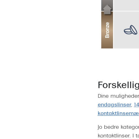
Forskelli
Dine muligheder 
endagslinser
,
1
kontaktlinsemæ
Jo bedre kategor
kontaktlinser. I