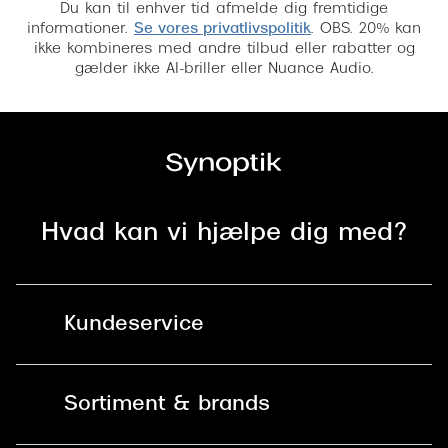
Du kan til enhver tid afmelde dig fremtidige
informationer.
Se vores privatlivspolitik
. OBS. 20% kan
ikke kombineres med andre tilbud eller rabatter og
gælder ikke AI-briller eller Nuance Audio.
Hvad kan vi hjælpe dig med?
Kundeservice
Kontakt os
Sortiment & brands
Mit Synoptik