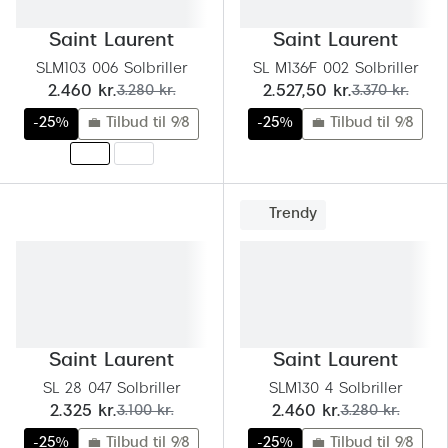
Versace
Saint Laurent
Saint Laurent
Dolce & Gabbana
SLM103 006 Solbriller
SL M136/F 002 Solbriller
nu:
før:
nu:
før:
2.460 kr.
3.280 kr.
2.527,50 kr.
3.370 kr.
Persol
-25%
💼 Tilbud til 9/8
-25%
💼 Tilbud til 9/8
Giorgio Armani
Michael Kors
Trendy
Miu Miu
Tiffany & Co.
Saint Laurent
Saint Laurent
SL 28 047 Solbriller
SLM130 4 Solbriller
nu:
før:
nu:
før:
2.325 kr.
3.100 kr.
2.460 kr.
3.280 kr.
-25%
💼 Tilbud til 9/8
-25%
💼 Tilbud til 9/8