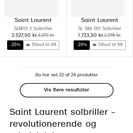
Saint Laurent
Saint Laurent
SLM115 3 Solbriller
SL 586 001 Solbriller
nu:
før:
nu:
før:
2.527,50 kr.
3.370 kr.
1.723,50 kr.
2.298 kr.
-25%
💼 Tilbud til 9/8
-25%
💼 Tilbud til 9/8
Du har set 22 af 24 produkter
Vis flere resultater
Saint Laurent solbriller –
revolutionerende og