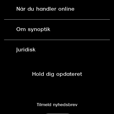
Solbriller
Find butik - +100 butikker i hele DK
Når du handler online
Briller
Bestil tid
Fri levering til butik
Kontaktlinser
Spørgsmål & svar (FAQ)
Om synoptik
Læsebriller
Fri levering til udleveringssted
Synoptik Erhverv / B2B
Job & karriere
ved +999 kr.
Brillerens
Juridisk
Brilleabonnement All-Inclusive™
Tilmeld nyhedsbrev
Fri retur på online køb
Mærker & sortiment
Se nuværende tilbud
Privatlivspolitik
Presse
Spørgsmål & svar (FAQ)
Retur
Hold dig opdateret
Cookiepolitik
CSR
Salgs- og leveringsbetingelser
Salgs- og leveringsbetingelser
Om Synoptik
Kundeservice
Tilgængelighedserklæring
Tilmeld nyhedsbrev