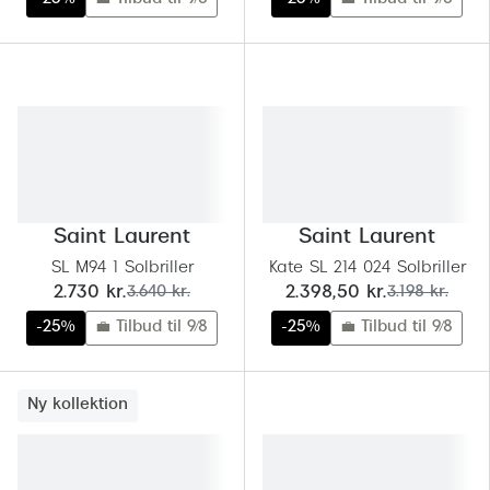
Saint Laurent
Saint Laurent
SL M94 1 Solbriller
Kate SL 214 024 Solbriller
nu:
før:
nu:
før:
2.730 kr.
3.640 kr.
2.398,50 kr.
3.198 kr.
-25%
💼 Tilbud til 9/8
-25%
💼 Tilbud til 9/8
Ny kollektion