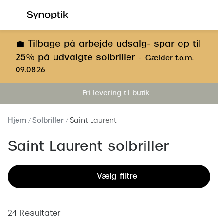
Gå til
indhold
Se alle briller
Se alle s
💼 Tilbage på arbejde udsalg- spar op til
25% på udvalgte solbriller
-
Gælder t.o.m.
Kategorier
Kategor
09.08.26
Brilleabonnement All-Inclusive™
Outlet - 
Fri levering til butik
Damer
Nyheder
Herrer
Hjem
Solbriller
Saint-Laurent
Populære 
Børn
Damer
Saint Laurent solbriller
Køb blue light briller online
Herrer
Vælg filtre
Køb læsebriller online
Børn
Tilbehør til briller
Polariser
24 Resultater