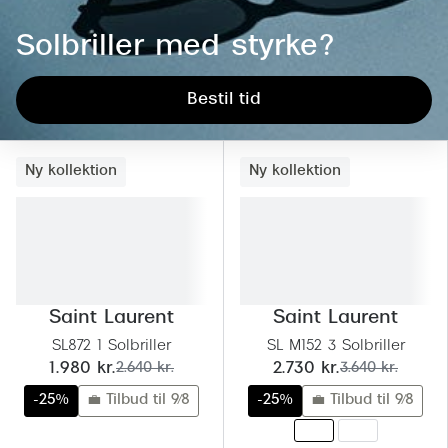
Giorgio 
Populære brillemærker
Solbriller med styrke?
Burberry
Ray-Ban
Versace
Bestil tid
Oakley
Jimmy C
Emporio Armani
Tiffany &
Ny kollektion
Ny kollektion
Hugo Boss
Sportsbri
Ralph Lauren
Cykelbril
Polo Ralph Lauren
Løbebrill
Coach
Saint Laurent
Saint Laurent
Form & 
SL872 1 Solbriller
SL M152 3 Solbriller
Vogue
nu:
før:
nu:
før:
1.980 kr.
2.640 kr.
2.730 kr.
3.640 kr.
Ovale sol
Skaga
-25%
💼 Tilbud til 9/8
-25%
💼 Tilbud til 9/8
Cat eye s
Dyrberg/Kern