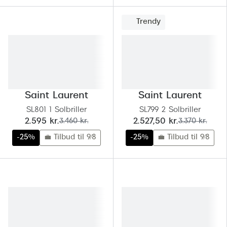
Pilotsolbr
BOSS Eyewear
Trendy
Runde sol
Peak Performance
Firkanted
Armani Exchange
Sorte sol
Björn Borg
Brune sol
Saint Laurent
Saint Laurent
Eksklusive brillemærker
SL801 1 Solbriller
SL799 2 Solbriller
Mere om
Gucci
nu:
før:
nu:
før:
2.595 kr.
3.460 kr.
2.527,50 kr.
3.370 kr.
Solbrille
-25%
💼 Tilbud til 9/8
-25%
💼 Tilbud til 9/8
Tom Ford
Solbrille
Prada
Glastype
Moncler
Solbrille
Burberry
Transiti
Saint Laurent