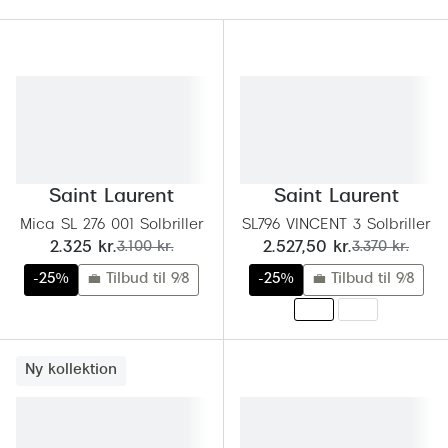
Behandling af tørre øjne
Populær
Få tjekket dit syn
Ray-Ban
Synsprøve med sundhedstjek
Oakley
Test dit behov for abonnement
Emporio
SynsJournal
Michael 
Saint Laurent
Saint Laurent
Forskning i øjensygdomme
Persol
Mica SL 276 001 Solbriller
SL796 VINCENT 3 Solbriller
nu:
før:
nu:
før:
2.325 kr.
3.100 kr.
2.527,50 kr.
3.370 kr.
Ralph La
Mere om briller
-25%
💼 Tilbud til 9/8
-25%
💼 Tilbud til 9/8
Peak Pe
Brillemode 2026
Prada Li
Brilleglas og priser
Ny kollektion
Vogue
Bedste brilleglas
Polo Ral
Nikon brilleglas