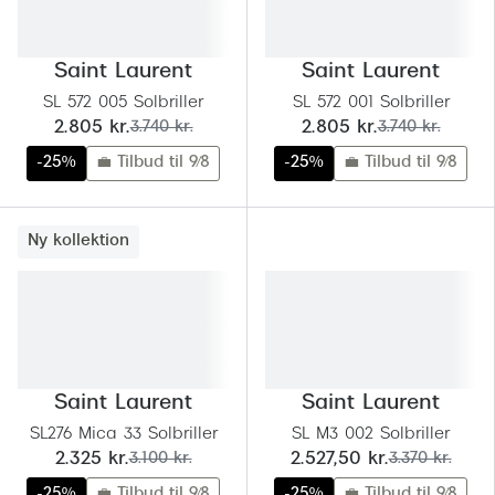
Saint Laurent
Saint Laurent
SL 572 005 Solbriller
SL 572 001 Solbriller
nu:
før:
nu:
før:
2.805 kr.
3.740 kr.
2.805 kr.
3.740 kr.
-25%
💼 Tilbud til 9/8
-25%
💼 Tilbud til 9/8
Ny kollektion
Saint Laurent
Saint Laurent
SL276 Mica 33 Solbriller
SL M3 002 Solbriller
nu:
før:
nu:
før:
2.325 kr.
3.100 kr.
2.527,50 kr.
3.370 kr.
-25%
💼 Tilbud til 9/8
-25%
💼 Tilbud til 9/8