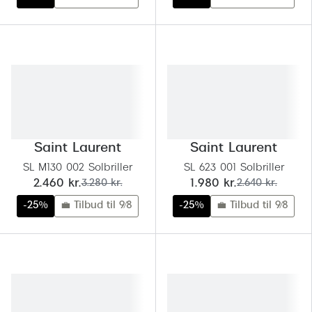
Saint Laurent
Saint Laurent
SL M130 002 Solbriller
SL 623 001 Solbriller
nu:
før:
nu:
før:
2.460 kr.
3.280 kr.
1.980 kr.
2.640 kr.
-25%
💼 Tilbud til 9/8
-25%
💼 Tilbud til 9/8