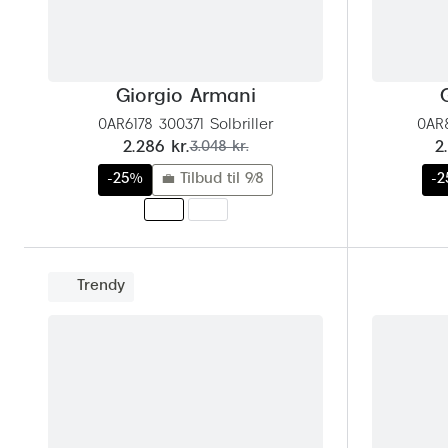
Giorgio Armani
0AR6178 300371 Solbriller
0AR8
nu:
før:
n
2.286 kr.
3.048 kr.
2
-25%
💼 Tilbud til 9/8
-
Trendy