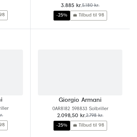
nu:
før:
3.885 kr.
5.180 kr.
9/8
-25%
💼 Tilbud til 9/8
i
Giorgio Armani
ller
0AR8182 598833 Solbriller
nu:
før:
r.
2.098,50 kr.
2.798 kr.
9/8
-25%
💼 Tilbud til 9/8