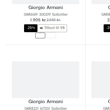
Giorgio Armani
0AR6169 300319 Solbriller
0AR8
nu:
før:
n
1.905 kr.
2.540 kr.
2
-25%
💼 Tilbud til 9/8
-
Giorgio Armani
0AR8221 617331 Solbriller
0AR