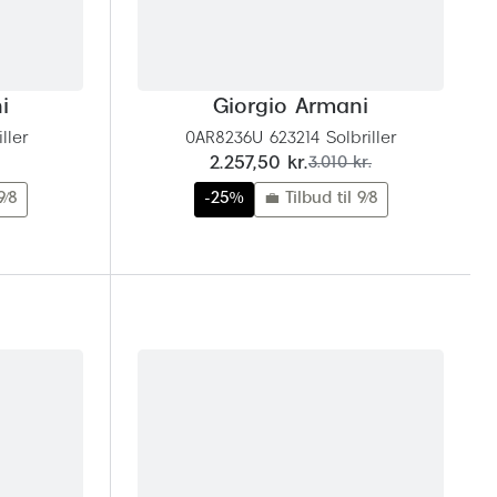
i
Giorgio Armani
ller
0AR8236U 623214 Solbriller
nu:
før:
2.257,50 kr.
3.010 kr.
9/8
-25%
💼 Tilbud til 9/8