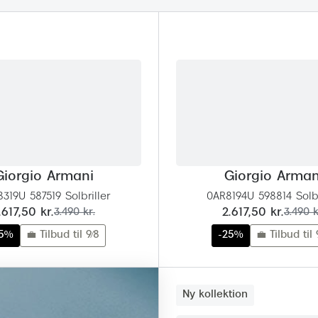
 (konjunktivitis)
ossa
Giorgio Armani
PRECISION1™
inser gratis
Brilleabonnement All-Inclusive™
Burberry
bonnement - Vilkår og
Finansieringsmuligheder
uren
Versace
Forsikring
Jimmy Choo
k og -kontrol
nge
Tiffany & Co.
Giorgio Armani
Giorgio Arman
319U 587519 Solbriller
0AR8194U 598814 Solbr
u:
før:
nu:
før:
.617,50 kr.
3.490 kr.
2.617,50 kr.
3.490 k
25%
💼 Tilbud til 9/8
-25%
💼 Tilbud til 
Ny kollektion