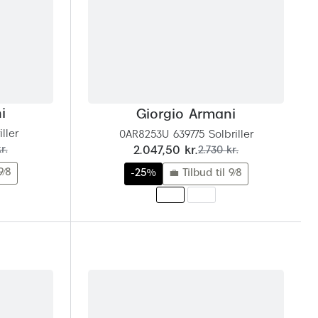
i
Giorgio Armani
ller
0AR8253U 639775 Solbriller
nu:
før:
r.
2.047,50 kr.
2.730 kr.
9/8
-25%
💼 Tilbud til 9/8