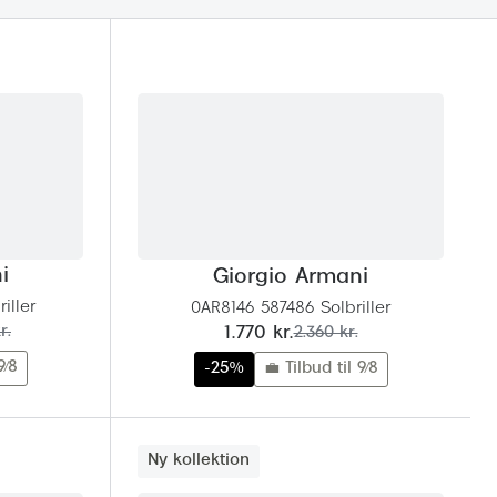
Vogue
Firkantede solbriller
Skaga
Sorte solbriller
Dyrberg
Brune solbriller
BOSS E
Peak Pe
Armani
Björn B
i
Giorgio Armani
iller
0AR8146 587486 Solbriller
nu:
før:
r.
1.770 kr.
2.360 kr.
9/8
-25%
💼 Tilbud til 9/8
Ny kollektion