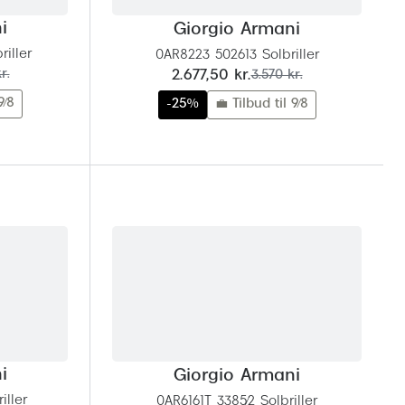
i
Giorgio Armani
iller
0AR8223 502613 Solbriller
nu:
før:
r.
2.677,50 kr.
3.570 kr.
9/8
-25%
💼 Tilbud til 9/8
i
Giorgio Armani
iller
0AR6161T 3385/2 Solbriller