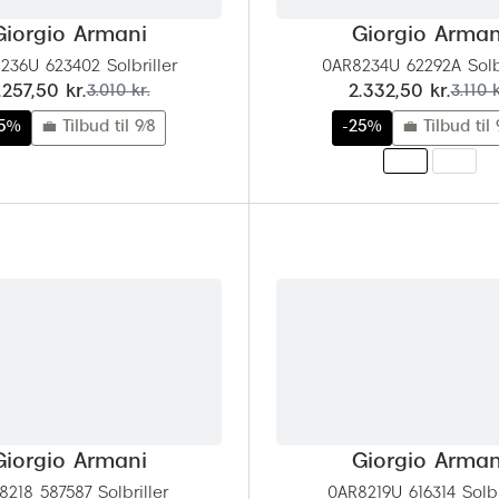
Giorgio Armani
Giorgio Arman
236U 623402 Solbriller
0AR8234U 62292A Solbr
u:
før:
nu:
før:
.257,50 kr.
3.010 kr.
2.332,50 kr.
3.110 k
25%
💼 Tilbud til 9/8
-25%
💼 Tilbud til 
Giorgio Armani
Giorgio Arman
8218 587587 Solbriller
0AR8219U 616314 Solbr