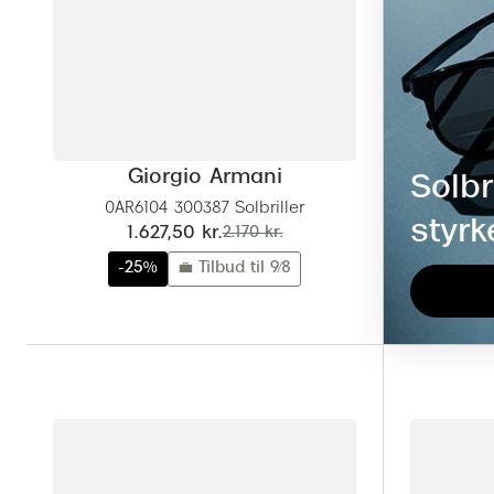
Giorgio Armani
Solbr
0AR6104 300387 Solbriller
styrk
nu:
før:
1.627,50 kr.
2.170 kr.
-25%
💼 Tilbud til 9/8