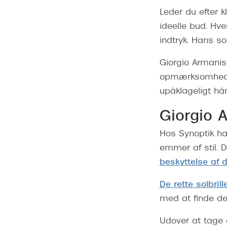
Leder du efter k
ideelle bud. Hve
indtryk. Hans so
Giorgio Armanis
opmærksomhed på
upåklageligt hå
Giorgio A
Hos Synoptik har
emmer af stil. D
beskyttelse af d
De rette solbrill
med at finde de h
Udover at tage 