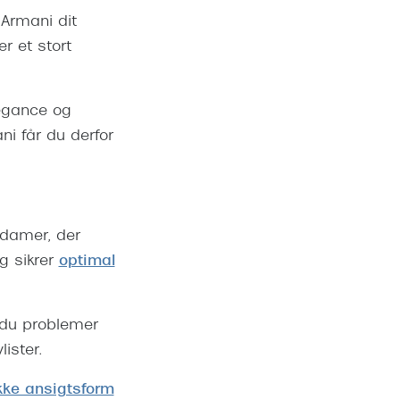
 Armani dit
r et stort
legance og
ni får du derfor
l damer, der
g sikrer
optimal
 du problemer
lister.
kke ansigtsform