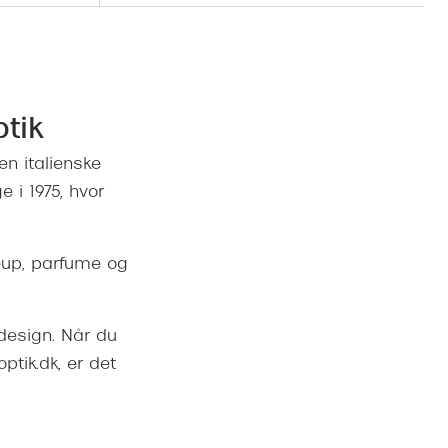
tik
n italienske
i 1975, hvor
eup, parfume og
 design. Når du
ptik.dk, er det