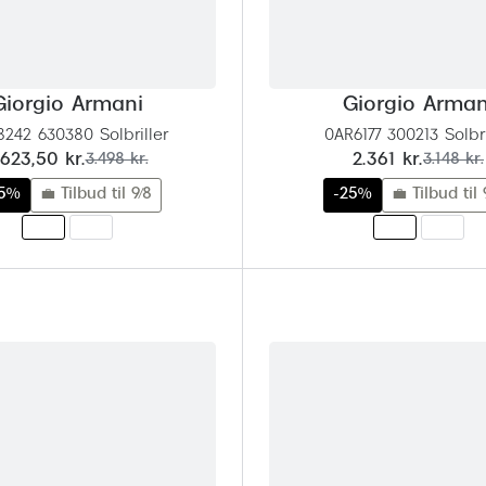
Giorgio Armani
Giorgio Arman
242 630380 Solbriller
0AR6177 300213 Solbri
u:
før:
nu:
før:
.623,50 kr.
3.498 kr.
2.361 kr.
3.148 kr.
25%
💼 Tilbud til 9/8
-25%
💼 Tilbud til 