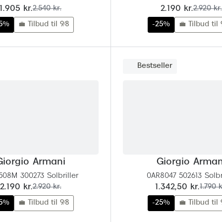
nu:
før:
nu:
før:
1.905 kr.
2.540 kr.
2.190 kr.
2.920 kr.
25%
💼 Tilbud til 9/8
-25%
💼 Tilbud til 
Bestseller
Giorgio Armani
Giorgio Arman
508M 300273 Solbriller
0AR8047 502613 Solbri
nu:
før:
nu:
før:
2.190 kr.
2.920 kr.
1.342,50 kr.
1.790 k
25%
💼 Tilbud til 9/8
-25%
💼 Tilbud til 