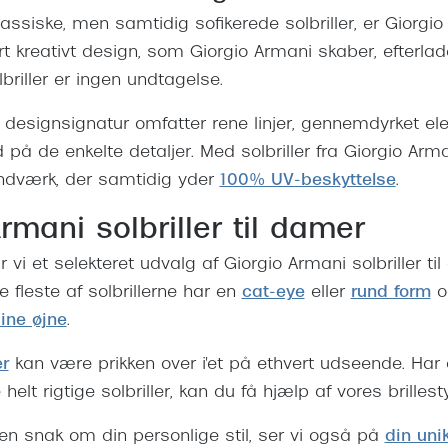
lassiske, men samtidig sofikerede solbriller, er Giorgio
rt kreativt design, som Giorgio Armani skaber, efterlade
lbriller er ingen undtagelse.
 designsignatur omfatter rene linjer, gennemdyrket e
 de enkelte detaljer. Med solbriller fra Giorgio Arma
ndværk, der samtidig yder
100% UV-beskyttelse
.
rmani solbriller til damer
 vi et selekteret udvalg af Giorgio Armani solbriller ti
e fleste af solbrillerne har en
cat-eye
eller
rund form
o
ine øjne
.
er
kan være prikken over i'et på ethvert udseende. Har
elt rigtige solbriller, kan du få hjælp af vores brillesty
en snak om din personlige stil, ser vi også på
din uni