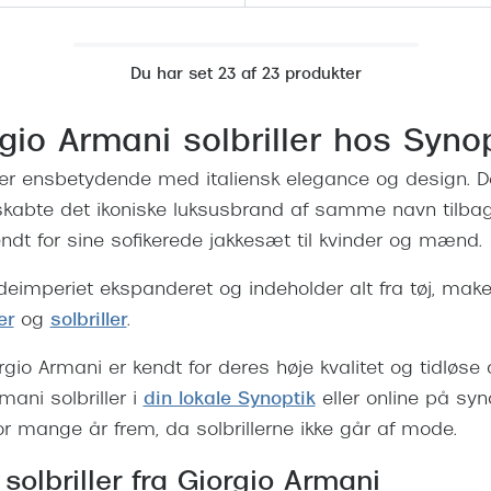
Du har set 23 af 23 produkter
gio Armani solbriller hos Synop
er ensbetydende med italiensk elegance og design. De
abte det ikoniske luksusbrand af samme navn tilbage 
ndt for sine sofikerede jakkesæt til kvinder og mænd.
eimperiet ekspanderet og indeholder alt fra tøj, mak
er
og
solbriller
.
iorgio Armani er kendt for deres høje kvalitet og tidløse
mani solbriller i
din lokale Synoptik
eller online på syno
or mange år frem, da solbrillerne ikke går af mode.
solbriller fra Giorgio Armani