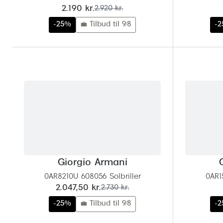
nu:
før:
2.190 kr.
2.920 kr.
-25%
💼 Tilbud til 9/8
-
Giorgio Armani
0AR8210U 608056 Solbriller
0AR1
nu:
før:
2.047,50 kr.
2.730 kr.
-25%
💼 Tilbud til 9/8
-