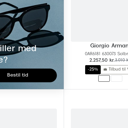
Giorgio Arman
iller med
0AR6181 630073 Solbri
e?
nu:
før:
2.257,50 kr.
3.010 k
-25%
💼 Tilbud til 
Bestil tid