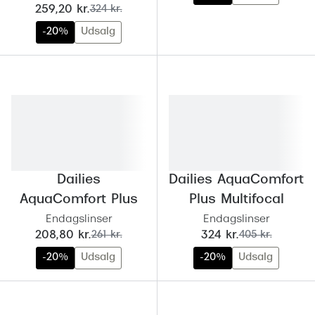
Pilotsolbr
nu:
før:
259,20 kr.
324 kr.
BOSS Eyewear
-20%
Udsalg
Runde sol
Peak Performance
Firkanted
Armani Exchange
Sorte sol
Björn Borg
Brune sol
Eksklusive brillemærker
Mere om
Gucci
Dailies
Dailies AquaComfort
Solbrille
Tom Ford
AquaComfort Plus
Plus Multifocal
Solbrille
Endagslinser
Endagslinser
Prada
nu:
før:
nu:
før:
208,80 kr.
261 kr.
324 kr.
405 kr.
Glastype
Moncler
-20%
Udsalg
-20%
Udsalg
Solbrille
Burberry
Transiti
Saint Laurent