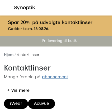
Gå til
indhold
Se alle briller
Se alle s
Spar 20% på udvalgte kontaktlinser
-
Gælder t.o.m. 16.08.26.
Kategorier
Kategor
Fri levering til butik
Brilleabonnement All-Inclusive™
Outlet - 
Damer
Nyheder
Hjem
Kontaktlinser
Herrer
Populære 
Kontaktlinser
Børn
Damer
Mange fordele på
abonnement
.
Køb blue light briller online
Herrer
+ Vis mere
Køb læsebriller online
Børn
Tilbehør til briller
Polariser
iWear
Acuvue