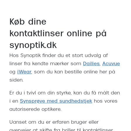
Køb dine
kontaktlinser online på
synoptik.dk
Hos Synoptik finder du et stort udvalg af
linser fra kendte mærker som
Dailies
,
Acuvue
og
iWear
, som du kan bestille online her på
siden.
Er du i tvivl om din styrke, kan du få målt den
i en
Synsprøve med sundhedstjek
hos vores
autoriserede optikere.
Uanset om du er erfaren bruger eller
overvejer at skifte fra briller til kontaktlinser,