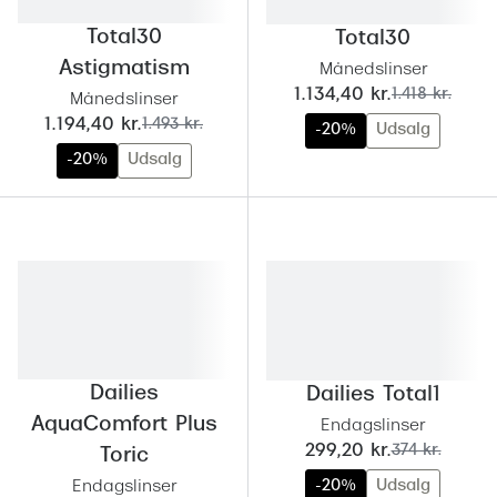
Giorgio 
Populære brillemærker
Total30
Total30
Burberry
Astigmatism
Månedslinser
Ray-Ban
nu:
før:
1.134,40 kr.
1.418 kr.
Versace
Månedslinser
nu:
før:
Oakley
1.194,40 kr.
1.493 kr.
-20%
Udsalg
Jimmy C
-20%
Udsalg
Emporio Armani
Tiffany &
Hugo Boss
Sportsbri
Ralph Lauren
Cykelbril
Polo Ralph Lauren
Løbebrill
Coach
Form & 
Vogue
Dailies
Dailies Total1
Ovale sol
AquaComfort Plus
Endagslinser
Skaga
nu:
før:
299,20 kr.
374 kr.
Toric
Cat eye s
Dyrberg/Kern
-20%
Udsalg
Endagslinser