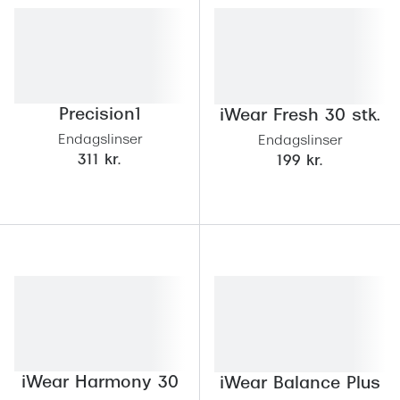
Versace
Dolce & Gabbana
Persol
Precision1
iWear Fresh 30 stk.
Giorgio Armani
Endagslinser
Endagslinser
311 kr.
199 kr.
Michael Kors
Miu Miu
Tiffany & Co.
iWear Harmony 30
iWear Balance Plus