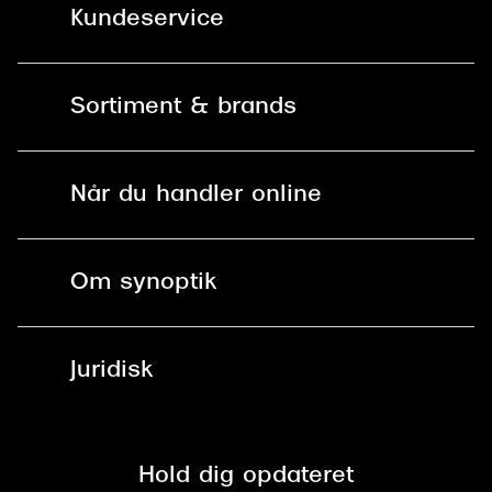
Kundeservice
Kontakt os
Sortiment & brands
Mit Synoptik
Solbriller
Find butik - +100 butikker i hele DK
Når du handler online
Briller
Bestil tid
Fri levering til butik
Kontaktlinser
Spørgsmål & svar (FAQ)
Om synoptik
Læsebriller
Fri levering til udleveringssted
Synoptik Erhverv / B2B
Job & karriere
ved +999 kr.
Brillerens
Juridisk
Brilleabonnement All-Inclusive™
Tilmeld nyhedsbrev
Fri retur på online køb
Mærker & sortiment
Se nuværende tilbud
Privatlivspolitik
Presse
Spørgsmål & svar (FAQ)
Retur
Hold dig opdateret
Cookiepolitik
CSR