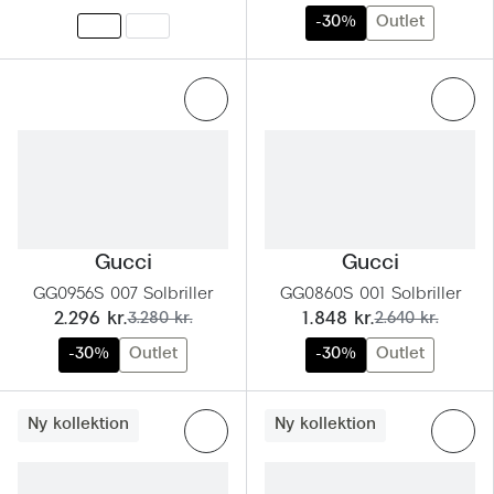
-30%
Outlet
Saint Laurent
Versace
Dolce & Gabbana
Persol
Giorgio Armani
Michael Kors
Gucci
Gucci
GG0956S 007 Solbriller
GG0860S 001 Solbriller
Miu Miu
nu:
før:
nu:
før:
2.296 kr.
3.280 kr.
1.848 kr.
2.640 kr.
Tiffany & Co.
-30%
Outlet
-30%
Outlet
Ny kollektion
Ny kollektion