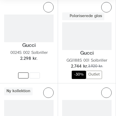
Giorgio 
Røde briller
Burberry
Polariserede glas
Populære brillemærker
Versace
Ray-Ban
Jimmy C
Oakley
Tiffany &
Gucci
Emporio Armani
0024S 002 Solbriller
Gucci
Sportsbri
2.298 kr.
Hugo Boss
GG1188S 001 Solbriller
Cykelbril
nu:
før:
2.744 kr.
3.920 kr.
Ralph Lauren
Løbebrill
-30%
Outlet
Polo Ralph Lauren
Form & 
Coach
Ny kollektion
Ovale sol
Vogue
Cat eye s
Skaga