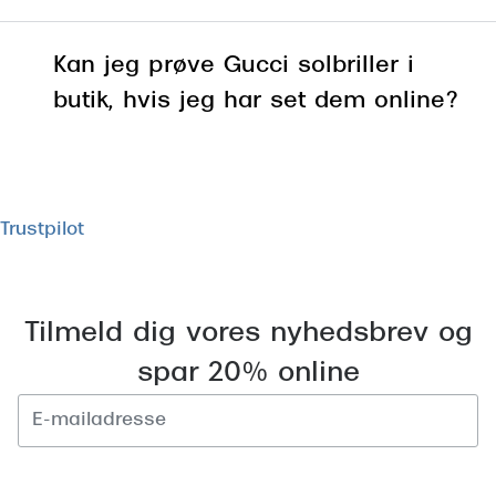
opdateret på
siden her
.
Det er vigtigt, at dine Gucci
Kan jeg prøve Gucci solbriller i
solbriller sidder korrekt.
butik, hvis jeg har set dem online?
Stelbredden skal følge dine
tindinger uden at presse, og broen
eller næsepuderne skal bære
stellet uden at glide. Se
stelstørrelsen på de enkelte
Trustpilot
solbriller og prøv G
ucci solbriller i
en af vores butikker, hvor vi
hjælper med at justere dem, så
Tilmeld dig vores nyhedsbrev og
de sidder rigtigt.
spar 20% online
Tilmeld