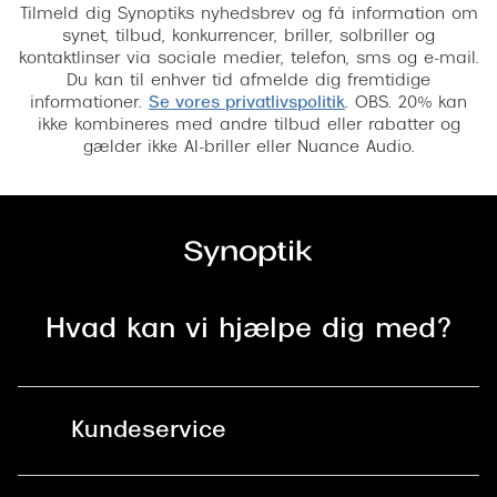
Tilmeld dig Synoptiks nyhedsbrev og få information om
synet, tilbud, konkurrencer, briller, solbriller og
kontaktlinser via sociale medier, telefon, sms og e-mail.
Du kan til enhver tid afmelde dig fremtidige
informationer.
Se vores privatlivspolitik
. OBS. 20% kan
ikke kombineres med andre tilbud eller rabatter og
gælder ikke AI-briller eller Nuance Audio.
Hvad kan vi hjælpe dig med?
Kundeservice
Kontakt os