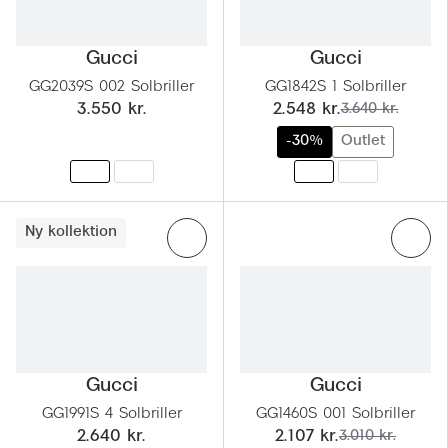
Pilotsolbr
Dyrberg/Kern
Runde sol
Gucci
Gucci
BOSS Eyewear
GG2039S 002 Solbriller
GG1842S 1 Solbriller
Firkanted
Peak Performance
nu:
før:
3.550 kr.
2.548 kr.
3.640 kr.
Sorte sol
-30%
Outlet
Armani Exchange
Brune sol
Björn Borg
Mere om
Ny kollektion
Eksklusive brillemærker
Solbrille
Gucci
Solbrille
Tom Ford
Glastype
Prada
Solbrille
Gucci
Gucci
Moncler
GG1991S 4 Solbriller
GG1460S 001 Solbriller
Transiti
nu:
før:
Burberry
2.640 kr.
2.107 kr.
3.010 kr.