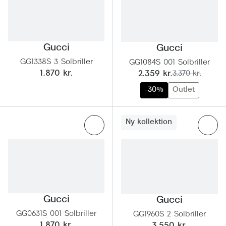
Behandling af tørre øjne
Populær
Få tjekket dit syn
Ray-Ban
Synsprøve med sundhedstjek
Oakley
Gucci
Gucci
GG1338S 3 Solbriller
GG1084S 001 Solbriller
Test dit behov for abonnement
Emporio
nu:
før:
1.870 kr.
2.359 kr.
3.370 kr.
SynsJournal
Michael 
-30%
Outlet
Forskning i øjensygdomme
Persol
Ny kollektion
Ralph La
Mere om briller
Peak Pe
Brillemode 2026
Prada Li
Brilleglas og priser
Vogue
Bedste brilleglas
Gucci
Gucci
Polo Ral
Nikon brilleglas
GG0631S 001 Solbriller
GG1960S 2 Solbriller
1.870 kr.