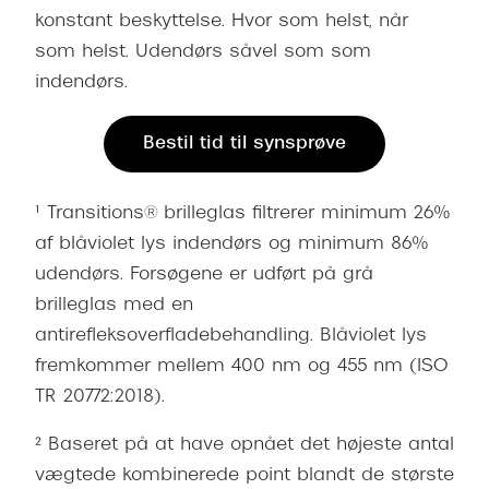
a
konstant beskyttelse. Hvor som helst, når
t
som helst. Udendørs såvel som som
e
r
indendørs.
f
u
Bestil tid til synsprøve
n
d
e
¹ Transitions® brilleglas filtrerer minimum 26%
t
af blåviolet lys indendørs og minimum 86%
.
udendørs. Forsøgene er udført på grå
B
brilleglas med en
r
antirefleksoverfladebehandling. Blåviolet lys
u
fremkommer mellem 400 nm og 455 nm (ISO
g
p
TR 20772:2018).
i
² Baseret på at have opnået det højeste antal
l
e
vægtede kombinerede point blandt de største