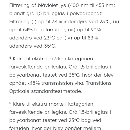
v
Filtrering af blåviolet lys (400 nm til 455 nm)
æ
blandt grå 1,5-brilleglas i polycarbonat:
r
Filtrering (i) op til 34% indendørs ved 23°C, (ii)
e
op til 64% bag forruden, (iii) op til 90%
n
udendørs ved 23°C og (iv) op til 83%
d
udendørs ved 35°C.
e
l
⁵ Klare til ekstra mørke i kategorien
o
farveskiftende brilleglas. Grå 1,5-brilleglas i
k
a
polycarbonat testet ved 35°C, hvor der blev
t
opnået <18% transmission vha. Transitions
i
Opticals standardtestmetode.
o
n
⁶ Klare til ekstra mørke i kategorien
farveskiftende brilleglas. Grå 1,5-brilleglas i
polycarbonat testet ved 23°C bag ved
forruden, hvor der blev opnået mellem