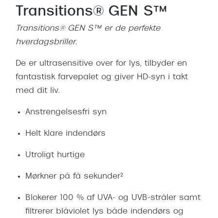
Transitions® GEN S™
Versace
Transitions® GEN S™ er de perfekte
Dolce & Gabbana
hverdagsbriller.
Persol
De er ultrasensitive over for lys, tilbyder en
Giorgio Armani
fantastisk farvepalet og giver HD-syn i takt
med dit liv.
Michael Kors
Miu Miu
Anstrengelsesfri syn
Tiffany & Co.
Helt klare indendørs
Utroligt hurtige
Mørkner på få sekunder²
Blokerer 100 % af UVA- og UVB-stråler samt
filtrerer blåviolet lys både indendørs og