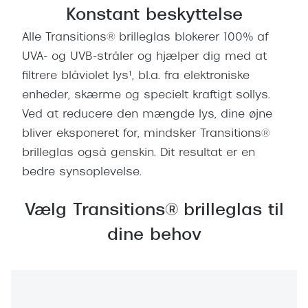
Giorgio 
Konstant beskyttelse
Populære brillemærker
Burberry
Alle Transitions® brilleglas blokerer 100% af
Ray-Ban
UVA- og UVB-stråler og hjælper dig med at
Versace
filtrere blåviolet lys¹, bl.a. fra elektroniske
Oakley
Jimmy C
enheder, skærme og specielt kraftigt sollys.
Emporio Armani
Ved at reducere den mængde lys, dine øjne
Tiffany &
Hugo Boss
bliver eksponeret for, mindsker Transitions®
Sportsbri
brilleglas også genskin. Dit resultat er en
Ralph Lauren
Cykelbril
bedre synsoplevelse.
Polo Ralph Lauren
Løbebrill
Vælg Transitions® brilleglas til
Coach
Form & 
dine behov
Vogue
Ovale sol
Skaga
Cat eye s
Dyrberg/Kern