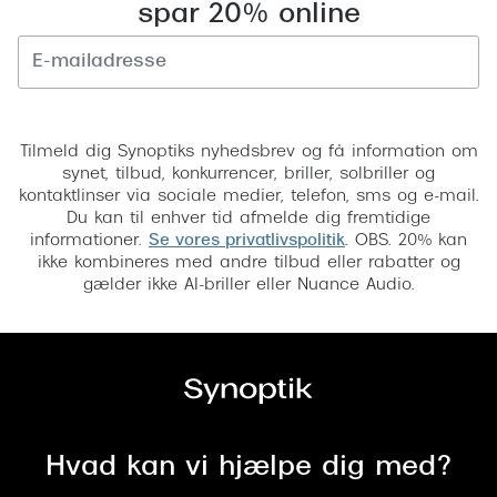
spar 20% online
tilhørende Transitions Optical, Inc. og
bruges under licens af Transitions Optical
Limited. Light Under Control er et
Tilmeld
varemærke tilhørende Transitions Optical
Limited. Fotokromisk ydeevne påvirkes af
Tilmeld dig Synoptiks nyhedsbrev og få information om
synet, tilbud, konkurrencer, briller, solbriller og
temperatur, UV-eksponering og
kontaktlinser via sociale medier, telefon, sms og e-mail.
linsemateriale.
Du kan til enhver tid afmelde dig fremtidige
informationer.
Se vores privatlivspolitik
. OBS. 20% kan
ikke kombineres med andre tilbud eller rabatter og
gælder ikke AI-briller eller Nuance Audio.
Hvad kan vi hjælpe dig med?