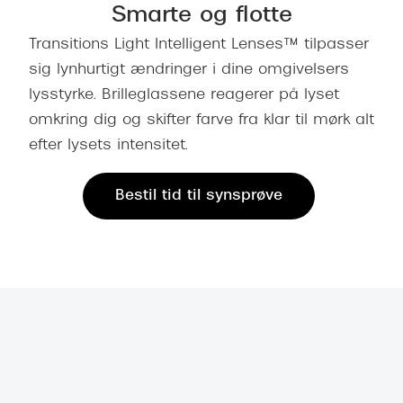
Behandling af tørre øjne
Populær
Smarte og flotte
Få tjekket dit syn
Transitions Light Intelligent Lenses™ tilpasser
Ray-Ban
sig lynhurtigt ændringer i dine omgivelsers
Synsprøve med sundhedstjek
Oakley
lysstyrke. Brilleglassene reagerer på lyset
Test dit behov for abonnement
Emporio
omkring dig og skifter farve fra klar til mørk alt
efter lysets intensitet.​
SynsJournal
Michael 
Forskning i øjensygdomme
Persol
Bestil tid til synsprøve
Ralph La
Mere om briller
Peak Pe
Brillemode 2026
Prada Li
Brilleglas og priser
Vogue
Bedste brilleglas
Polo Ral
Nikon brilleglas