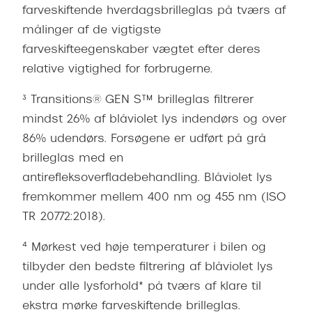
t
farveskiftende hverdagsbrilleglas på tværs af
a
målinger af de vigtigste
s
farveskifteegenskaber vægtet efter deres
t
relative vigtighed for forbrugerne.
n
e
³ Transitions® GEN S™ brilleglas filtrerer
d
mindst 26% af blåviolet lys indendørs og over
f
86% udendørs. Forsøgene er udført på grå
o
r
brilleglas med en
d
antirefleksoverfladebehandling. Blåviolet lys
e
fremkommer mellem 400 nm og 455 nm (ISO
l
TR 20772:2018).
e
d
⁴ Mørkest ved høje temperaturer i bilen og
i
tilbyder den bedste filtrering af blåviolet lys
n
under alle lysforhold* på tværs af klare til
n
ekstra mørke farveskiftende brilleglas.
u