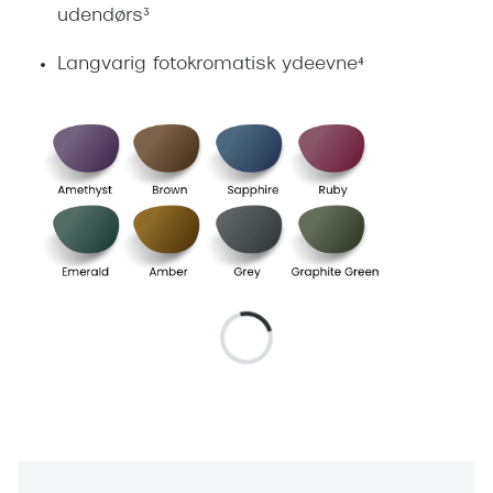
udendørs³
Langvarig fotokromatisk ydeevne⁴