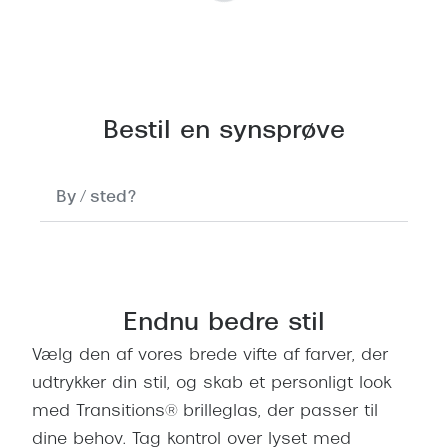
Bestil en synsprøve
I
n
g
e
Find butik & bestil tid
n
r
Endnu bedre stil
e
s
Vælg den af vores brede vifte af farver, der
u
udtrykker din stil, og skab et personligt look
l
med Transitions® brilleglas, der passer til
t
dine behov.​ Tag kontrol over lyset med