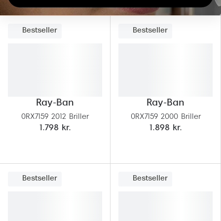
Giorgio 
Populære brillemærker
Burberry
Bestseller
Bestseller
Ray-Ban
Versace
Oakley
Jimmy C
Emporio Armani
Tiffany &
Hugo Boss
Ray-Ban
Ray-Ban
Sportsbri
Ralph Lauren
0RX7159 2012 Briller
0RX7159 2000 Briller
Cykelbril
1.798 kr.
1.898 kr.
Polo Ralph Lauren
Løbebrill
Coach
Form & 
Vogue
Bestseller
Bestseller
Ovale sol
Skaga
Cat eye s
Dyrberg/Kern