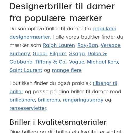
Designerbriller til damer
fra populære mærker
Du kan opleve briller til damer fra
populære
designermærker
. I alle vores butikker finder du
mærker som
Ralph Lauren
,
Ray-Ban
,
Versace
,
Burberry
,
Gucci
,
Pilgrim
,
Skaga
,
Dolce &
Gabbana
,
Tiffany & Co.
,
Vogue
,
Michael Kors
,
Saint Laurent
og
mange flere
.
I butikken finder du også praktisk
tilbehør til
briller
og passe på dine briller til damer med
brillesnore
,
brillerens
,
rengøringsspray
og
renseservietter
.
Briller i kvalitetsmaterialer
Dine brillers og dit brillestels kvalitet er vigtigt