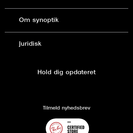
Briller
Bestil tid
Fri levering til butik
Kontaktlinser
Spørgsmål & svar (FAQ)
Om synoptik
Læsebriller
Fri levering til udleveringssted
Synoptik Erhverv / B2B
Job & karriere
ved +999 kr.
Brillerens
Juridisk
Brilleabonnement All-Inclusive™
Tilmeld nyhedsbrev
Fri retur på online køb
Mærker & sortiment
Se nuværende tilbud
Privatlivspolitik
Presse
Spørgsmål & svar (FAQ)
Retur
Hold dig opdateret
Cookiepolitik
CSR
Salgs- og leveringsbetingelser
Salgs- og leveringsbetingelser
Om Synoptik
Kundeservice
Tilgængelighedserklæring
Tilmeld nyhedsbrev