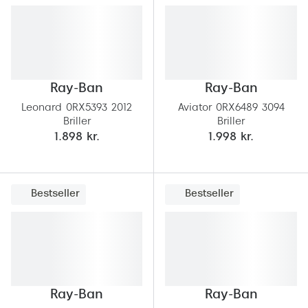
Behandling af tørre øjne
Populær
Få tjekket dit syn
Ray-Ban
Synsprøve med sundhedstjek
Oakley
Ray-Ban
Ray-Ban
Test dit behov for abonnement
Emporio
Leonard 0RX5393 2012
Aviator 0RX6489 3094
SynsJournal
Michael 
Briller
Briller
1.898 kr.
1.998 kr.
Forskning i øjensygdomme
Persol
Ralph La
Mere om briller
Bestseller
Bestseller
Peak Pe
Brillemode 2026
Prada Li
Brilleglas og priser
Vogue
Bedste brilleglas
Polo Ral
Nikon brilleglas
Ray-Ban
Ray-Ban