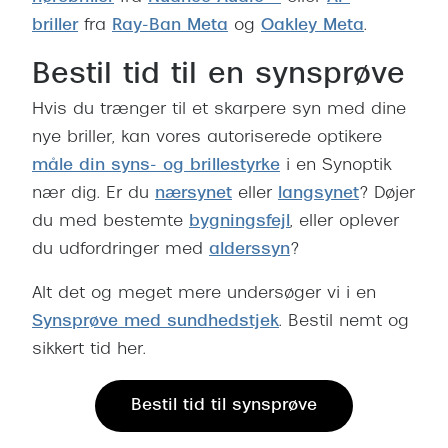
briller
fra
Ray-Ban Meta
og
Oakley Meta
.
Bestil tid til en synsprøve
Hvis du trænger til et skarpere syn med dine
nye briller, kan vores autoriserede optikere
måle din syns- og brillestyrke
i en Synoptik
nær dig. Er du
nærsynet
eller
langsynet
? Døjer
du med bestemte
bygningsfejl
, eller oplever
du udfordringer med
alderssyn
?
Alt det og meget mere undersøger vi i en
Synsprøve med sundhedstjek
. Bestil nemt og
sikkert tid her.
Bestil tid til synsprøve