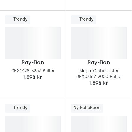
Versace
Trendy
Trendy
Dolce & Gabbana
Persol
Giorgio Armani
Michael Kors
Ray-Ban
Ray-Ban
Miu Miu
0RX5428 8252 Briller
Mega Clubmaster
0RX0316V 2000 Briller
1.898 kr.
Tiffany & Co.
1.898 kr.
Trendy
Ny kollektion