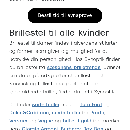
Bestil tid til synsprøve
Brillestel til alle kvinder
Brillestel til damer findes i alverdens stilarter
og former, som giver dig mulighed for at
udtrykke din personlighed. Hos Synoptik finder
du brillestel fra
sæsonens brilletrends
. Uanset
om du er på udkig efter et brillestel i et
klassisk og tidløst design eller et par
iøjnefaldende briller, finder du det i Synoptik.
Du finder
sorte briller
fra bl.a.
Tom Ford
og
Dolce&Gabbana
,
runde briller
fra
Prada
,
Versace
og
Vogue
og
briller i guld
fra mærker
som
Giorgio Armani
,
Burberry
,
Ray-Ban
og