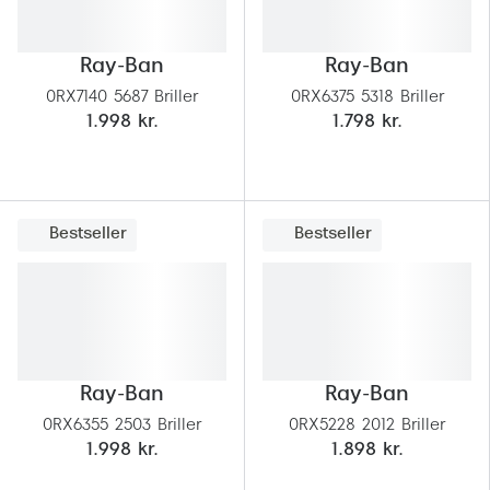
Pilotsolbr
BOSS Eyewear
Runde sol
Ray-Ban
Ray-Ban
Peak Performance
0RX7140 5687 Briller
0RX6375 5318 Briller
Firkanted
Armani Exchange
1.998 kr.
1.798 kr.
Sorte sol
Björn Borg
Brune sol
Eksklusive brillemærker
Bestseller
Bestseller
Mere om
Gucci
Solbrille
Tom Ford
Solbrille
Prada
Glastype
Moncler
Ray-Ban
Ray-Ban
Solbrille
0RX6355 2503 Briller
0RX5228 2012 Briller
Burberry
1.998 kr.
1.898 kr.
Transiti
Saint Laurent