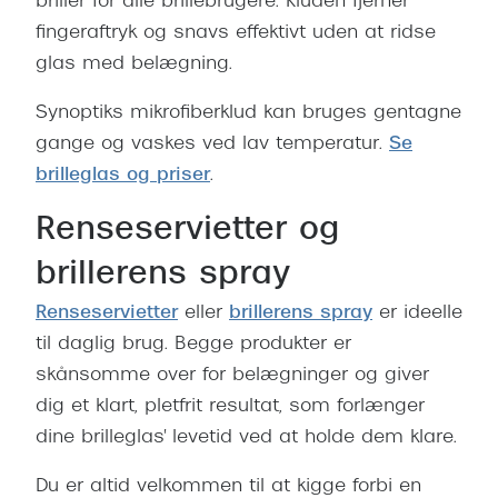
briller for alle brillebrugere. Kluden fjerner
Versace
fingeraftryk og snavs effektivt uden at ridse
glas med belægning.
Dolce & Gabbana
Synoptiks mikrofiberklud kan bruges gentagne
Persol
gange og vaskes ved lav temperatur.
Se
Giorgio Armani
brilleglas og priser
.
Michael Kors
Renseservietter og
Miu Miu
brillerens spray
Tiffany & Co.
Renseservietter
eller
brillerens spray
er ideelle
til daglig brug. Begge produkter er
skånsomme over for belægninger og giver
dig et klart, pletfrit resultat, som forlænger
dine brilleglas' levetid ved at holde dem klare.
Du er altid velkommen til at kigge forbi en