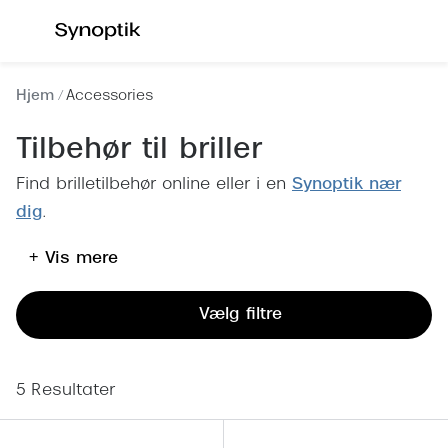
Gå til
indhold
Se alle briller
Se alle s
Hjem
Accessories
Kategorier
Kategor
Tilbehør til briller
Brilleabonnement All-Inclusive™
Outlet - 
Find brilletilbehør online eller i en
Synoptik nær
Damer
Nyheder
dig
.
Herrer
Populære 
+ Vis mere
Børn
Damer
Vælg filtre
Køb blue light briller online
Herrer
Køb læsebriller online
Børn
5 Resultater
Tilbehør til briller
Polariser