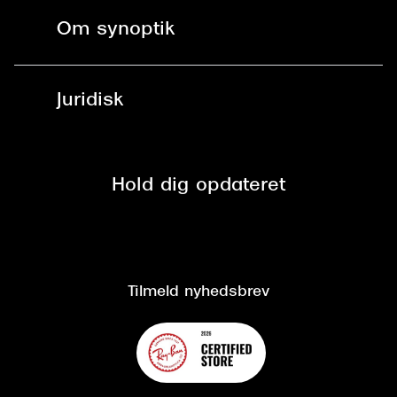
Fri levering til butik
Kontaktlinser
Spørgsmål & svar (FAQ)
Om synoptik
Læsebriller
Fri levering til udleveringssted
Synoptik Erhverv / B2B
Job & karriere
ved +999 kr.
Brillerens
Juridisk
Brilleabonnement All-Inclusive™
Tilmeld nyhedsbrev
Fri retur på online køb
Mærker & sortiment
Se nuværende tilbud
Privatlivspolitik
Presse
Spørgsmål & svar (FAQ)
Retur
Hold dig opdateret
Cookiepolitik
CSR
Salgs- og leveringsbetingelser
Salgs- og leveringsbetingelser
Om Synoptik
Kundeservice
Tilgængelighedserklæring
Tilmeld nyhedsbrev