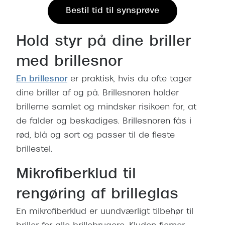
Pilotsolbr
Bestil tid til synsprøve
BOSS Eyewear
Runde sol
Peak Performance
Hold styr på dine briller
Firkanted
Armani Exchange
med brillesnor
Sorte sol
Björn Borg
En brillesnor
er praktisk, hvis du ofte tager
Brune sol
dine briller af og på. Brillesnoren holder
Eksklusive brillemærker
brillerne samlet og mindsker risikoen for, at
Mere om
Gucci
de falder og beskadiges. Brillesnoren fås i
Solbrille
rød, blå og sort og passer til de fleste
Tom Ford
brillestel.
Solbrille
Prada
Mikrofiberklud til
Glastype
Moncler
rengøring af brilleglas
Solbrille
Burberry
En mikrofiberklud er uundværligt tilbehør til
Transiti
Saint Laurent