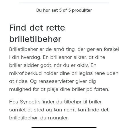
Giorgio 
Populære brillemærker
Du har set 5 af 5 produkter
Burberry
Ray-Ban
Versace
Find det rette
Oakley
Jimmy C
brilletilbehør
Emporio Armani
Tiffany &
Brilletilbehør er de små ting, der gør en forskel
Hugo Boss
i din hverdag. En brillesnor sikrer, at dine
Sportsbri
briller sidder godt, når du er aktiv. En
Ralph Lauren
Cykelbril
mikrofiberklud holder dine brilleglas rene uden
Polo Ralph Lauren
at ridse. Og renseservietter giver dig
Løbebrill
Coach
mulighed for at pleje dine briller på farten.
Form & 
Vogue
Hos Synoptik finder du tilbehør til briller
Ovale sol
samlet ét sted og kan nemt kan finde det
Skaga
brilletilbehør, du mangler.
Cat eye s
Dyrberg/Kern