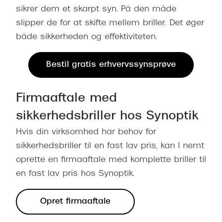
sikrer dem et skarpt syn. På den måde
Versace
slipper de for at skifte mellem briller. Det øger
Dolce & Gabbana
både sikkerheden og effektiviteten.
Persol
Bestil gratis erhvervssynsprøve
Giorgio Armani
Michael Kors
Firmaaftale med
Miu Miu
sikkerhedsbriller hos Synoptik
Hvis din virksomhed har behov for
Tiffany & Co.
sikkerhedsbriller til en fast lav pris, kan I nemt
oprette en firmaaftale med komplette briller til
en fast lav pris hos Synoptik.
Opret firmaaftale