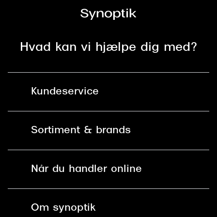
Hvad kan vi hjælpe dig med?
Kundeservice
Kontakt os
Sortiment & brands
Mit Synoptik
Solbriller
Find butik - +100 butikker i hele DK
Når du handler online
Briller
Bestil tid
Fri levering til butik
Kontaktlinser
Spørgsmål & svar (FAQ)
Om synoptik