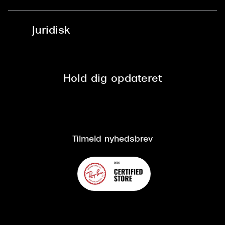
Læsebriller
Fri levering til udleveringssted
Synoptik Erhverv / B2B
Job & karriere
ved +999 kr.
Brillerens
Juridisk
Brilleabonnement All-Inclusive™
Tilmeld nyhedsbrev
Fri retur på online køb
Mærker & sortiment
Se nuværende tilbud
Privatlivspolitik
Presse
Spørgsmål & svar (FAQ)
Retur
Hold dig opdateret
Cookiepolitik
CSR
Salgs- og leveringsbetingelser
Salgs- og leveringsbetingelser
Om Synoptik
Kundeservice
Tilgængelighedserklæring
Tilmeld nyhedsbrev