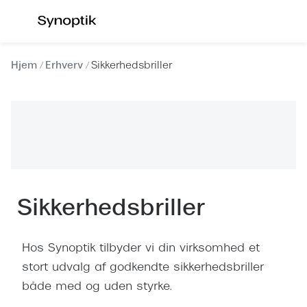
Gå til
indhold
Se alle briller
Se alle s
Hjem
Erhverv
Sikkerhedsbriller
Kategorier
Kategor
Brilleabonnement All-Inclusive™
Outlet - 
Damer
Nyheder
Herrer
Populære 
Børn
Damer
Sikkerhedsbriller
Køb blue light briller online
Herrer
Hos Synoptik tilbyder vi din virksomhed et
Køb læsebriller online
Børn
stort udvalg af godkendte sikkerhedsbriller
Tilbehør til briller
Polariser
både med og uden styrke.