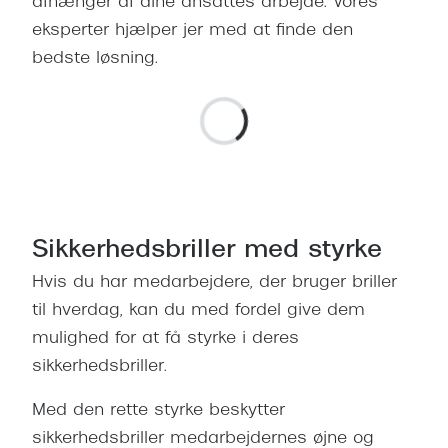
afhænger af dine ansattes arbejde. Vores
Pilotsolbr
BOSS Eyewear
eksperter hjælper jer med at finde den
Runde sol
bedste løsning.
Peak Performance
Firkanted
Armani Exchange
Sorte sol
Björn Borg
Brune sol
Eksklusive brillemærker
Mere om
Gucci
Sikkerhedsbriller med styrke
Solbrille
Tom Ford
Hvis du har medarbejdere, der bruger briller
Solbrille
til hverdag, kan du med fordel give dem
Prada
mulighed for at få styrke i deres
Glastype
Moncler
sikkerhedsbriller.
Solbrille
Burberry
Med den rette styrke beskytter
Transiti
Saint Laurent
sikkerhedsbriller medarbejdernes øjne og