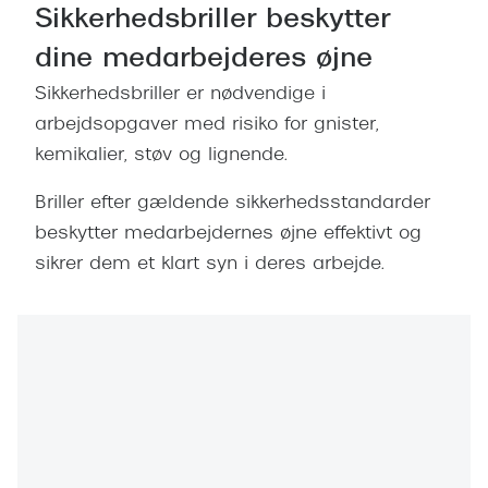
Behandling af tørre øjne
Populær
Sikkerhedsbriller beskytter
Få tjekket dit syn
dine medarbejderes øjne
Ray-Ban
Sikkerhedsbriller er nødvendige i
Synsprøve med sundhedstjek
Oakley
arbejdsopgaver med risiko for gnister,
Test dit behov for abonnement
Emporio
kemikalier, støv og lignende.
SynsJournal
Michael 
Briller efter gældende sikkerhedsstandarder
Forskning i øjensygdomme
Persol
beskytter medarbejdernes øjne effektivt og
sikrer dem et klart syn i deres arbejde.
Ralph La
Mere om briller
Peak Pe
Brillemode 2026
Prada Li
Brilleglas og priser
Vogue
Bedste brilleglas
Polo Ral
Nikon brilleglas