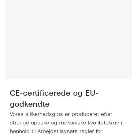
Ray-Ban 
Transitions®
Armani 
Stellest® til børn
Polaroid
Tilskud til briller
Eksklusi
Form og farve
Prada
Ansigtsform og briller
Miu Miu
Briller til øjne, næse, bryn og kinder
Saint La
Runde briller
Gucci
CE-certificerede og EU-
Sorte briller
Bottega 
godkendte
Pilotbriller
Vores sikkerhedsglas er produceret efter
Tom For
Gennemsigtige briller
strenge optiske og mekaniske kvalitetskrav i
Balenci
Røde briller
henhold til Arbejdstilsynets regler for