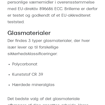
Giorgio 
personlige værnemidler i overensstemmelse
Populære brillemærker
med EU-direktiv 89/6686 ECC. Brillerne er derfor
Burberry
er testet og godkendt af et EU-akkrediteret
Ray-Ban
Versace
teststed.
Oakley
Jimmy C
Glasmaterialer
Emporio Armani
Tiffany &
Der findes 3 typer glasmaterialer, der hver
Hugo Boss
især lever op til forskellige
Sportsbri
sikkerhedsklassificeringer:
Ralph Lauren
Cykelbril
Polo Ralph Lauren
Polycarbonat
Løbebrill
Coach
Kunststof CR 39
Form & 
Vogue
Hærdede mineralglas
Ovale sol
Skaga
Cat eye s
Det bedste valg af det glasmateriale
Dyrberg/Kern