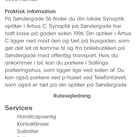
Pilotsolbr
BOSS Eyewear
Praktisk information
Runde sol
På Søndergade 56 finder du din lokale Synoptik
Peak Performance
optiker i Århus C. Synoptik på Søndergade har
Firkanted
Armani Exchange
haft base på gaden siden 1996. Din optiker i Århus
Sorte sol
C ligger ned mod åen og tæt på busgaden, som
Björn Borg
gør det let at komme til og fra brillebutikken på
Brune sol
Søndergade med offentlig transport. Hvis du
Eksklusive brillemærker
ankommer i bil, kan du parkere i Sallings
Mere om
parkeringshus, som ligger lige ved siden af. Du
Gucci
kan også parkere ved p-huset ved Telefontorvet,
Solbrille
Tom Ford
som også er tæt på din optiker på Søndergade.
Solbrille
Rutevejledning
Prada
Glastype
Services
Moncler
Handicapvenlig
Solbrille
Burberry
Kontaktlinser
Transiti
Solbriller
Saint Laurent