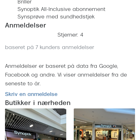
Briller
Versace
Synoptik All-Inclusive abonnement
Synsprøve med sundhedstjek
Dolce & Gabbana
Anmeldelser
Persol
Stjerner: 4
Giorgio Armani
baseret på 7 kunders anmeldelser
Michael Kors
Anmeldelser er baseret på data fra Google,
Miu Miu
Facebook og andre. Vi viser anmeldelser fra de
Tiffany & Co.
seneste to år.
Skriv en anmeldelse
Butikker i nærheden