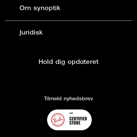
Fri levering til butik
Kontaktlinser
Spørgsmål & svar (FAQ)
Om synoptik
Læsebriller
Fri levering til udleveringssted
Synoptik Erhverv / B2B
Job & karriere
ved +999 kr.
Brillerens
Juridisk
Brilleabonnement All-Inclusive™
Tilmeld nyhedsbrev
Fri retur på online køb
Mærker & sortiment
Se nuværende tilbud
Privatlivspolitik
Presse
Spørgsmål & svar (FAQ)
Retur
Hold dig opdateret
Cookiepolitik
CSR
Salgs- og leveringsbetingelser
Salgs- og leveringsbetingelser
Om Synoptik
Kundeservice
Tilgængelighedserklæring
Tilmeld nyhedsbrev