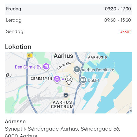
Giorgio 
Populære brillemærker
Fredag
09:30 - 17:30
Burberry
Lørdag
09:30 - 15:30
Ray-Ban
Versace
Søndag
Lukket
Oakley
Jimmy C
Emporio Armani
Lokation
Tiffany &
Hugo Boss
Sportsbri
Ralph Lauren
Cykelbril
Polo Ralph Lauren
Løbebrill
Coach
Form & 
Vogue
Ovale sol
Skaga
Adresse
Cat eye s
Synoptik Søndergade Aarhus, Søndergade 56,
Dyrberg/Kern
8000 Aarhus