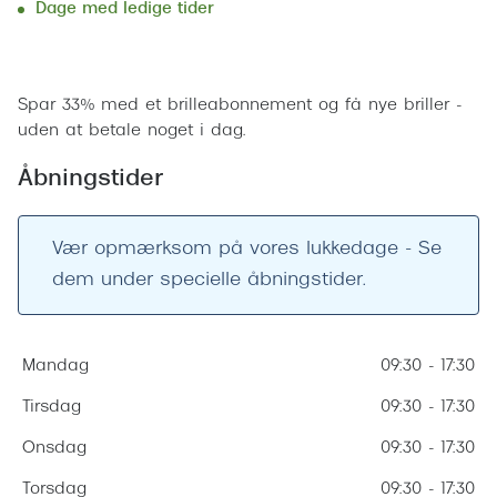
Ray-Ban 
Dage med ledige tider
Transitions®
Armani 
Stellest® til børn
Bestil tid
Polaroid
Spar 33% med et brilleabonnement og få nye briller -
Tilskud til briller
uden at betale noget i dag.
Eksklusi
Form og farve
Åbningstider
Prada
Ansigtsform og briller
Miu Miu
Vær opmærksom på vores lukkedage - Se
Briller til øjne, næse, bryn og kinder
dem under specielle åbningstider.
Saint La
Runde briller
Gucci
Sorte briller
Mandag
09:30 - 17:30
Bottega 
Pilotbriller
Tirsdag
09:30 - 17:30
Tom For
Gennemsigtige briller
Onsdag
09:30 - 17:30
Balenci
Røde briller
Torsdag
09:30 - 17:30