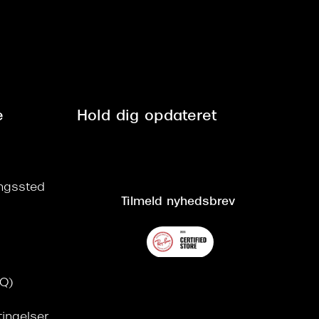
e
Hold dig opdateret
ringssted
Tilmeld nyhedsbrev
AQ)
tingelser