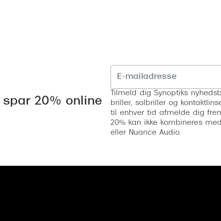
 (konjunktivitis)
ossa
Giorgio Armani
PRECISION1™
inser gratis
Brilleabonnement All-Inclusive™
Burberry
bonnement - Vilkår og
Finansieringsmuligheder
uren
Versace
Forsikring
Jimmy Choo
k og -kontrol
nge
Tiffany & Co.
Tilmeld dig Synoptiks nyhedsb
 spar 20% online
briller, solbriller og kontaktl
til enhver tid afmelde dig fre
20% kan ikke kombineres med a
eller Nuance Audio.