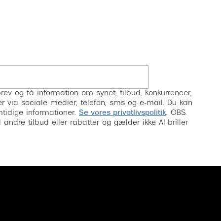
Vogue
Firkantede solbriller
Skaga
Sorte solbriller
Dyrberg
Brune solbriller
BOSS E
Tilmeld
Peak Pe
rev og få information om synet, tilbud, konkurrencer,
Armani
inser via sociale medier, telefon, sms og e-mail. Du kan
mtidige informationer.
Se vores privatlivspolitik
. OBS.
Björn B
ndre tilbud eller rabatter og gælder ikke AI-briller