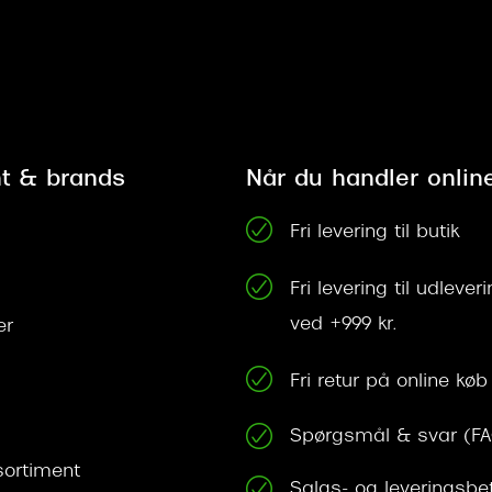
t & brands
Når du handler onlin
Fri levering til butik
Fri levering til udleve
ved +999 kr.
er
Fri retur på online køb
Spørgsmål & svar (F
ortiment
Salgs- og leveringsbe