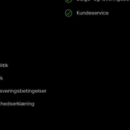
Kundeservice
itik
ik
leveringsbetingelser
ghedserklæring