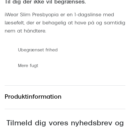
Til dig der ikke vil begrænses.
Giorgio 
Populære brillemærker
Burberry
iWear Slim Presbyopia er en 1-dagslinse med
Ray-Ban
læsefelt, der er behagelig at have på og samtidig
Versace
nem at håndtere.
Oakley
Jimmy C
Emporio Armani
Tiffany &
Ubegrænset frihed
Hugo Boss
Sportsbri
Mere fugt
Ralph Lauren
Cykelbril
Polo Ralph Lauren
Løbebrill
Coach
Produktinformation
Form & 
Vogue
Ovale sol
Skaga
Cat eye s
Tilmeld dig vores nyhedsbrev og
Dyrberg/Kern