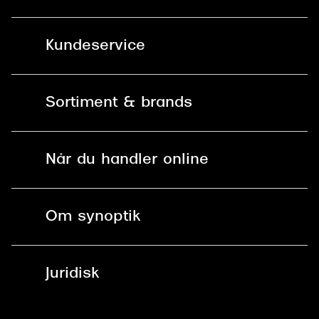
Versace
Kundeservice
Dolce & Gabbana
Persol
Kontakt os
Sortiment & brands
Giorgio Armani
Mit Synoptik
Michael Kors
Solbriller
Find butik - +100 butikker i hele DK
Når du handler online
Miu Miu
Briller
Bestil tid
Tiffany & Co.
Fri levering til butik
Kontaktlinser
Spørgsmål & svar (FAQ)
Om synoptik
Læsebriller
Fri levering til udleveringssted
Synoptik Erhverv / B2B
Job & karriere
ved +999 kr.
Brillerens
Juridisk
Brilleabonnement All-Inclusive™
Tilmeld nyhedsbrev
Fri retur på online køb
Mærker & sortiment
Se nuværende tilbud
Privatlivspolitik
Presse