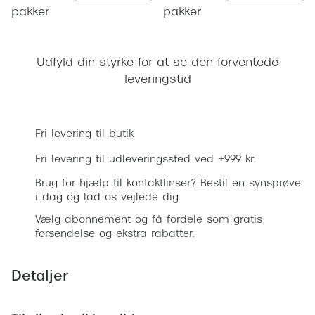
Ray-Ban 
Transitions®
pakker
pakker
Armani 
Stellest® til børn
Polaroid
Udfyld din styrke for at se den forventede
Tilskud til briller
leveringstid
Eksklusi
Form og farve
Læg i kurv
Prada
Ansigtsform og briller
Fri levering til butik
Miu Miu
Fri levering til udleveringssted ved +999 kr.
Briller til øjne, næse, bryn og kinder
Saint La
Brug for hjælp til kontaktlinser? Bestil en synsprøve
Runde briller
i dag og lad os vejlede dig.
Gucci
Sorte briller
Vælg abonnement og få fordele som gratis
forsendelse og ekstra rabatter.
Bottega 
Pilotbriller
Tom For
Gennemsigtige briller
Detaljer
Balenci
Røde briller