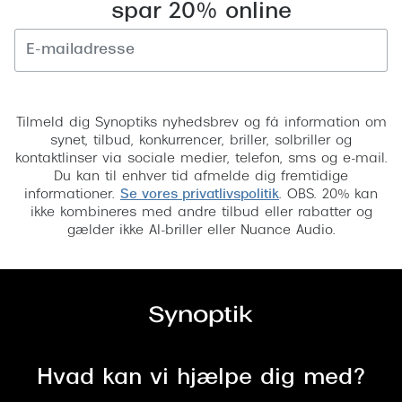
spar 20% online
Pilotsolbr
BOSS Eyewear
Runde sol
Peak Performance
Firkanted
Tilmeld
Armani Exchange
Sorte sol
Tilmeld dig Synoptiks nyhedsbrev og få information om
Björn Borg
synet, tilbud, konkurrencer, briller, solbriller og
Brune sol
kontaktlinser via sociale medier, telefon, sms og e-mail.
Eksklusive brillemærker
Du kan til enhver tid afmelde dig fremtidige
informationer.
Se vores privatlivspolitik
. OBS. 20% kan
Mere om
Gucci
ikke kombineres med andre tilbud eller rabatter og
gælder ikke AI-briller eller Nuance Audio.
Solbrille
Tom Ford
Solbrille
Prada
Glastype
Moncler
Solbrille
Burberry
Hvad kan vi hjælpe dig med?
Transiti
Saint Laurent