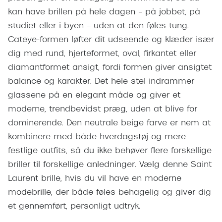
Giorgio 
kan have brillen på hele dagen – på jobbet, på
Populære brillemærker
Burberry
studiet eller i byen – uden at den føles tung.
Ray-Ban
Cateye-formen løfter dit udseende og klæder især
Versace
dig med rund, hjerteformet, oval, firkantet eller
Oakley
Jimmy C
diamantformet ansigt, fordi formen giver ansigtet
Emporio Armani
balance og karakter. Det hele stel indrammer
Tiffany &
Hugo Boss
glassene på en elegant måde og giver et
Sportsbri
moderne, trendbevidst præg, uden at blive for
Ralph Lauren
Cykelbril
dominerende. Den neutrale beige farve er nem at
Polo Ralph Lauren
kombinere med både hverdagstøj og mere
Løbebrill
festlige outfits, så du ikke behøver flere forskellige
Coach
briller til forskellige anledninger. Vælg denne Saint
Form & 
Vogue
Laurent brille, hvis du vil have en moderne
Ovale sol
modebrille, der både føles behagelig og giver dig
Skaga
et gennemført, personligt udtryk.
Cat eye s
Dyrberg/Kern