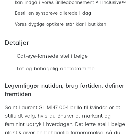
Ray-Ban 
Kan indgå i vores Brilleabonnement All-Inclusive™
Transitions®
Armani 
Bestil en synsprøve allerede i dag
Stellest® til børn
Vores dygtige optikere står klar i butikken
Polaroid
Tilskud til briller
Eksklusi
Detaljer
Form og farve
Prada
Cat-eye-formede stel i beige
Ansigtsform og briller
Miu Miu
Briller til øjne, næse, bryn og kinder
Let og behagelig acetatramme
Saint La
Runde briller
Legemliggør nutiden, brug fortiden, definer
Gucci
Sorte briller
fremtiden
Bottega 
Pilotbriller
Saint Laurent SL M147-004 brille til kvinder er et
Tom For
Gennemsigtige briller
stilfuldt valg, hvis du ønsker et markant og
Balenci
feminint udtryk i hverdagen. Det lette stel i beige
Røde briller
plastik giver en behagelig fornemmelse, så du