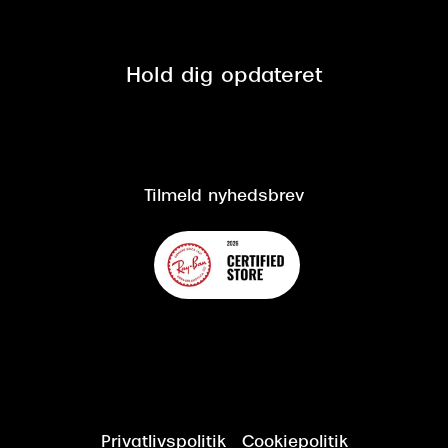
Fri retur på online køb
Mærker & sortiment
Se nuværende tilbud
Privatlivspolitik
Presse
Spørgsmål & svar (FAQ)
Retur
Hold dig opdateret
Cookiepolitik
CSR
Salgs- og leveringsbetingelser
Salgs- og leveringsbetingelser
Om Synoptik
Kundeservice
Tilgængelighedserklæring
Tilmeld nyhedsbrev
Privatlivspolitik
Cookiepolitik