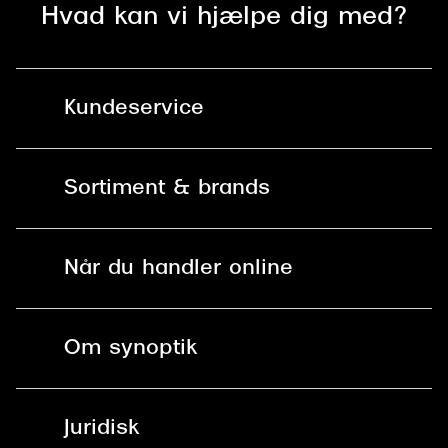
Hvad kan vi hjælpe dig med?
Kundeservice
Kontakt os
Sortiment & brands
Mit Synoptik
Solbriller
Find butik - +100 butikker i hele DK
Når du handler online
Briller
Bestil tid
Fri levering til butik
Kontaktlinser
Spørgsmål & svar (FAQ)
Om synoptik
Læsebriller
Fri levering til udleveringssted
Synoptik Erhverv / B2B
Job & karriere
ved +999 kr.
Brillerens
Juridisk
Brilleabonnement All-Inclusive™
Tilmeld nyhedsbrev