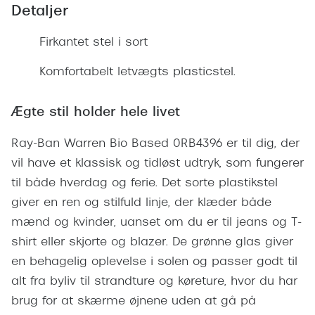
Giorgio 
Detaljer
Populære brillemærker
Burberry
Firkantet stel i sort
Ray-Ban
Versace
Komfortabelt letvægts plasticstel.
Oakley
Jimmy C
Emporio Armani
Ægte stil holder hele livet
Tiffany &
Hugo Boss
Ray-Ban Warren Bio Based 0RB4396 er til dig, der
Sportsbri
Ralph Lauren
vil have et klassisk og tidløst udtryk, som fungerer
Cykelbril
til både hverdag og ferie. Det sorte plastikstel
Polo Ralph Lauren
Løbebrill
giver en ren og stilfuld linje, der klæder både
Coach
mænd og kvinder, uanset om du er til jeans og T-
Form & 
shirt eller skjorte og blazer. De grønne glas giver
Vogue
en behagelig oplevelse i solen og passer godt til
Ovale sol
Skaga
alt fra byliv til strandture og køreture, hvor du har
Cat eye s
brug for at skærme øjnene uden at gå på
Dyrberg/Kern