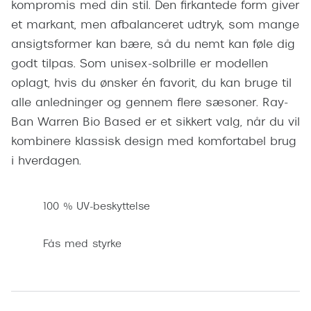
kompromis med din stil. Den firkantede form giver
Pilotsolbr
BOSS Eyewear
et markant, men afbalanceret udtryk, som mange
Runde sol
Peak Performance
ansigtsformer kan bære, så du nemt kan føle dig
Firkanted
godt tilpas. Som unisex-solbrille er modellen
Armani Exchange
oplagt, hvis du ønsker én favorit, du kan bruge til
Sorte sol
Björn Borg
alle anledninger og gennem flere sæsoner. Ray-
Brune sol
Ban Warren Bio Based er et sikkert valg, når du vil
Eksklusive brillemærker
kombinere klassisk design med komfortabel brug
Mere om
i hverdagen.
Gucci
Solbrille
Tom Ford
100 % UV-beskyttelse
Solbrille
Prada
Glastype
Fås med styrke
Moncler
Solbrille
Burberry
Transiti
Saint Laurent