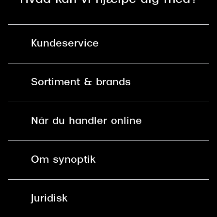
Kundeservice
Kontakt os
Sortiment & brands
Mit Synoptik
Solbriller
Find butik - +100 butikker i hele DK
Når du handler online
Briller
Bestil tid
Fri levering til butik
Kontaktlinser
Spørgsmål & svar (FAQ)
Om synoptik
Læsebriller
Fri levering til udleveringssted
Synoptik Erhverv / B2B
Job & karriere
ved +999 kr.
Brillerens
Juridisk
Brilleabonnement All-Inclusive™
Tilmeld nyhedsbrev
Fri retur på online køb
Mærker & sortiment