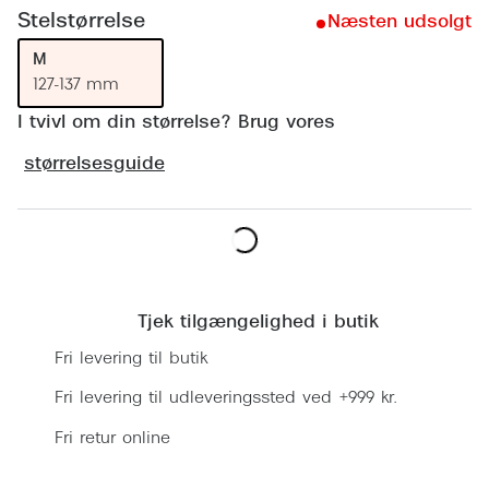
Ray-Ban 
Transitions®
Stelstørrelse
Næsten udsolgt
Armani 
M
Stellest® til børn
127-137 mm
Polaroid
Tilskud til briller
I tvivl om din størrelse? Brug vores
Eksklusi
Form og farve
størrelsesguide
Prada
Ansigtsform og briller
Miu Miu
Briller til øjne, næse, bryn og kinder
Læg i kurv
Saint La
Runde briller
Tjek tilgængelighed i butik
Gucci
Sorte briller
Fri levering til butik
Bottega 
Pilotbriller
Fri levering til udleveringssted ved +999 kr.
Tom For
Gennemsigtige briller
Fri retur online
Balenci
Røde briller