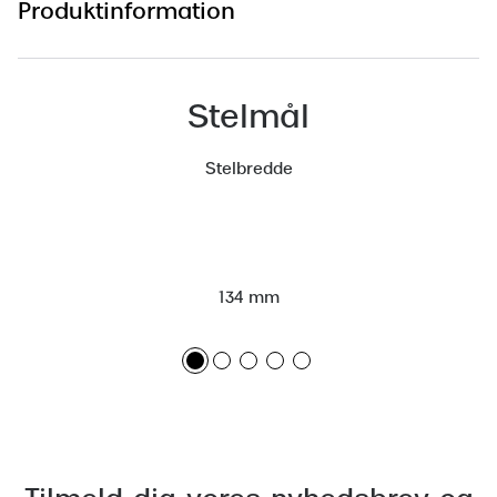
Produktinformation
Versace
Dolce & Gabbana
Stelmål
Persol
Giorgio Armani
Stelbredde
Michael Kors
Miu Miu
Tiffany & Co.
134 mm