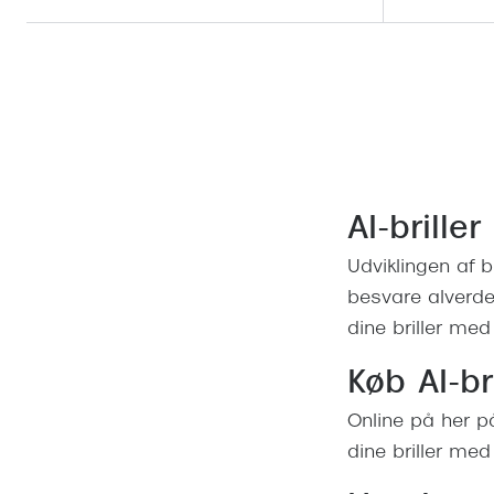
AI-brille
Udviklingen af b
besvare alverden
dine briller med 
Køb AI-br
Online på her på
dine briller med 