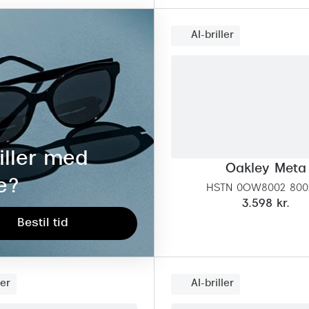
AI-briller
iller med
Oakley Meta
e?
HSTN 0OW8002 800
3.598 kr.
Bestil tid
ler
AI-briller