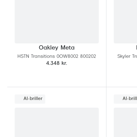
Oakley Meta
HSTN Transitions 0OW8002 800202
Skyler T
4.348 kr.
AI-briller
AI-bril