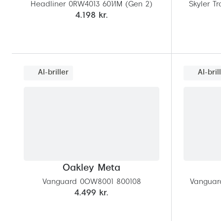
Headliner 0RW4013 601/1M (Gen 2)
Skyler T
4.198 kr.
AI-briller
AI-bril
Oakley Meta
Vanguard 0OW8001 800108
Vanguar
4.499 kr.