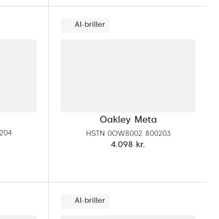
AI-briller
Oakley Meta
204
HSTN 0OW8002 800203
4.098 kr.
AI-briller