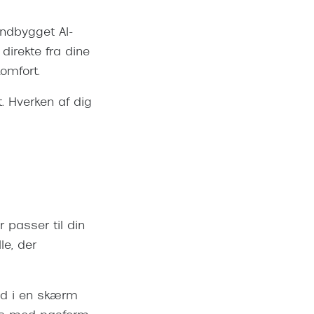
 indbygget AI-
 direkte fra dine
omfort.
. Hverken af dig
r passer til din
le, der
ned i en skærm