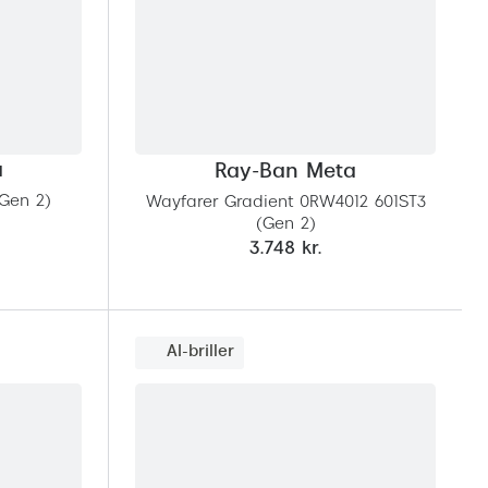
a
Ray-Ban Meta
(Gen 2)
Wayfarer Gradient 0RW4012 601ST3
(Gen 2)
3.748 kr.
AI-briller