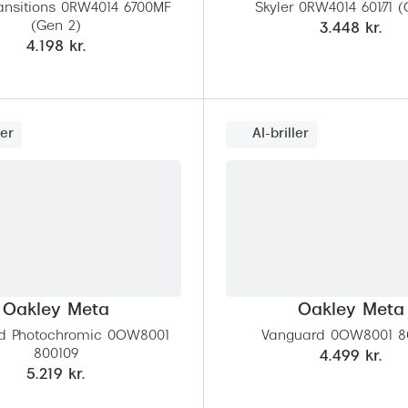
ransitions 0RW4014 6700MF
Skyler 0RW4014 601/71 (
(Gen 2)
3.448 kr.
4.198 kr.
ler
AI-briller
Oakley Meta
Oakley Meta
d Photochromic 0OW8001
Vanguard 0OW8001 8
800109
4.499 kr.
5.219 kr.