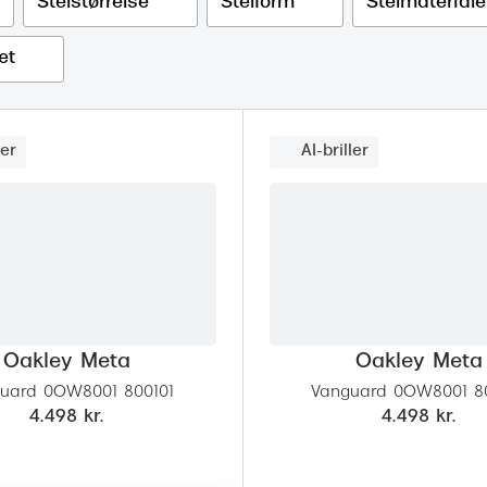
 (konjunktivitis)
Stelstørrelse
Stelform
Stelmateriale
ossa
Giorgio Armani
PRECISION1™
inser gratis
Brilleabonnement All-Inclusive™
et
Burberry
bonnement - Vilkår og
Finansieringsmuligheder
uren
Versace
Forsikring
Jimmy Choo
k og -kontrol
ler
AI-briller
nge
Tiffany & Co.
Oakley Meta
Oakley Meta
uard 0OW8001 800101
Vanguard 0OW8001 8
4.498 kr.
4.498 kr.