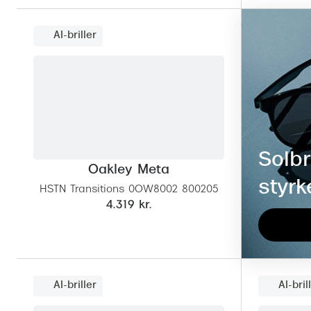
AI-briller
Solbr
Oakley Meta
styrk
HSTN Transitions 0OW8002 800205
4.319 kr.
AI-briller
AI-bril