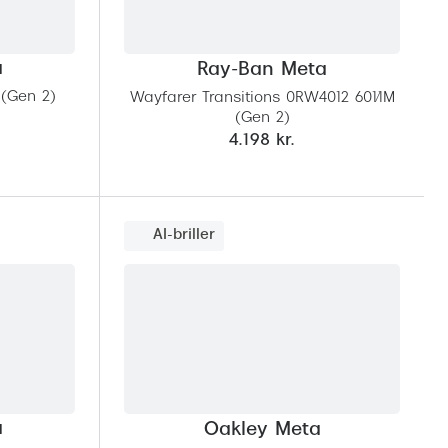
a
Ray-Ban Meta
 (Gen 2)
Wayfarer Transitions 0RW4012 601/1M
(Gen 2)
4.198 kr.
AI-briller
a
Oakley Meta