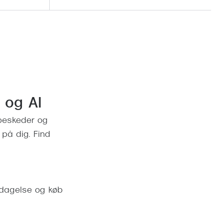
e og AI
 beskeder og
 på dig. Find
opdagelse og køb