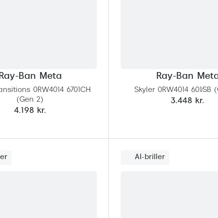
Ray-Ban Meta
Ray-Ban Met
ransitions 0RW4014 6701CH
Skyler 0RW4014 601/SB 
(Gen 2)
3.448 kr.
4.198 kr.
ler
AI-briller