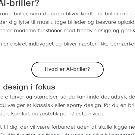
I-briller?
r smart briller, som de også bliver kaldt - er briller med
ader dig lytte til musik, tage billeder og besvare opkald
binerer moderne funktioner med trendy design og god k
en er diskret indbygget og bliver næsten ikke bemærket
Hvad er AI-briller?
 design i fokus
flere farver og størrelser, så du kan finde det udtryk, de
du vælger et klassisk eller sporty design, får du en bril
ion, komfort og æstetik på højeste niveau.
abt til dig, der vil være forbundet uden at skulle kigge 