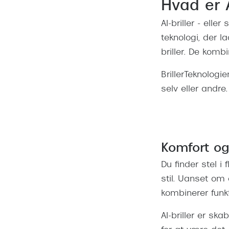
Hvad er A
AI-briller - elle
teknologi, der l
briller. De kom
BrillerTeknologi
selv eller andre.
Komfort og
Du finder stel i 
stil. Uanset om 
kombinerer funkt
AI-briller er sk