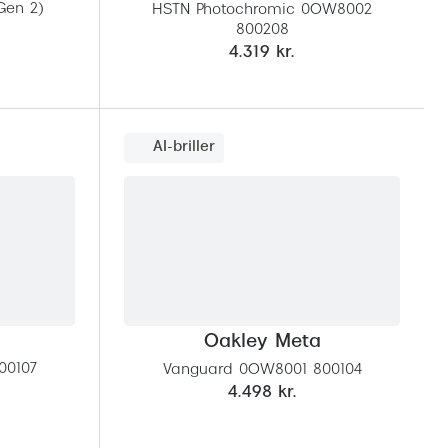
Gen 2)
HSTN Photochromic 0OW8002
800208
4.319 kr.
AI-briller
Oakley Meta
00107
Vanguard 0OW8001 800104
4.498 kr.