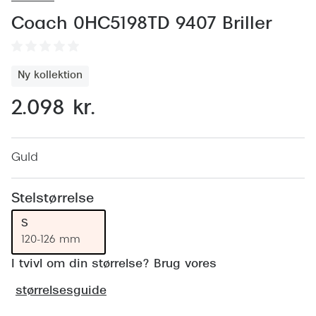
Behandling af tørre øjne
Populær
Coach 0HC5198TD 9407 Briller
Få tjekket dit syn
Ray-Ban
Synsprøve med sundhedstjek
Oakley
Ny kollektion
Test dit behov for abonnement
Emporio
2.098 kr.
SynsJournal
Michael 
Forskning i øjensygdomme
Persol
Guld
Ralph La
Mere om briller
Stelstørrelse
Peak Pe
Brillemode 2026
S
Prada Li
120-126 mm
Brilleglas og priser
Vogue
I tvivl om din størrelse? Brug vores
Bedste brilleglas
størrelsesguide
Polo Ral
Nikon brilleglas