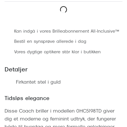
Ray-Ban 
Transitions®
Armani 
Stellest® til børn
Bestil synsprøve
Polaroid
Tilskud til briller
Kan indgå i vores Brilleabonnement All-Inclusive™
Eksklusi
Form og farve
Bestil en synsprøve allerede i dag
Prada
Vores dygtige optikere står klar i butikken
Ansigtsform og briller
Miu Miu
Briller til øjne, næse, bryn og kinder
Detaljer
Saint La
Runde briller
Firkantet stel i guld
Gucci
Sorte briller
Bottega 
Tidsløs elegance
Pilotbriller
Tom For
Gennemsigtige briller
Disse Coach briller i modellen 0HC5198TD giver
Balenci
dig et moderne og feminint udtryk, der fungerer
Røde briller