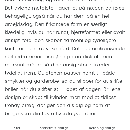
både til hverdag og mere formelle anledninger.
Giorgio 
Det gyldne metalstel ligger let på næsen og føles
Populære brillemærker
Burberry
behageligt, også når du har dem på en hel
Ray-Ban
arbejdsdag. Den firkantede form er særligt
Versace
klædelig, hvis du har rundt, hjerteformet eller ovalt
Oakley
Jimmy C
ansigt, fordi den skaber harmoni og tydeligere
Emporio Armani
konturer uden at virke hård. Det helt omkransende
Tiffany &
Hugo Boss
stel indrammer dine øjne på en diskret, men
Sportsbri
markant måde, så dine ansigtstræk træder
Ralph Lauren
Cykelbril
tydeligt frem. Guldtonen passer nemt til både
Polo Ralph Lauren
smykker og garderobe, så du slipper for at skifte
Løbebrill
briller, når du skifter stil i løbet af dagen. Brillens
Coach
design er skabt til kvinder, men med et tidløst,
Form & 
Vogue
trendy præg, der gør den alsidig og nem at
Ovale sol
bruge som din faste hverdagspartner.
Skaga
Cat eye s
Dyrberg/Kern
Stel
Antirefleks muligt
Hærdning muligt