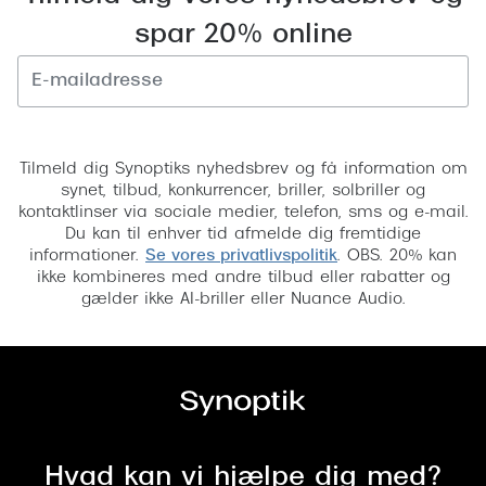
Versace
spar 20% online
Dolce & Gabbana
Persol
Tilmeld
Giorgio Armani
Tilmeld dig Synoptiks nyhedsbrev og få information om
synet, tilbud, konkurrencer, briller, solbriller og
Michael Kors
kontaktlinser via sociale medier, telefon, sms og e-mail.
Du kan til enhver tid afmelde dig fremtidige
Miu Miu
informationer.
Se vores privatlivspolitik
. OBS. 20% kan
ikke kombineres med andre tilbud eller rabatter og
Tiffany & Co.
gælder ikke AI-briller eller Nuance Audio.
Hvad kan vi hjælpe dig med?