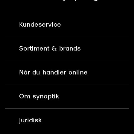
Kundeservice
Kontakt os
Sortiment & brands
Mit Synoptik
Solbriller
Find butik - +100 butikker i hele DK
Når du handler online
Briller
Bestil tid
Fri levering til butik
Kontaktlinser
Spørgsmål & svar (FAQ)
Om synoptik
Læsebriller
Fri levering til udleveringssted
Synoptik Erhverv / B2B
Job & karriere
ved +999 kr.
Brillerens
Juridisk
Brilleabonnement All-Inclusive™
Tilmeld nyhedsbrev
Fri retur på online køb
Mærker & sortiment
Se nuværende tilbud