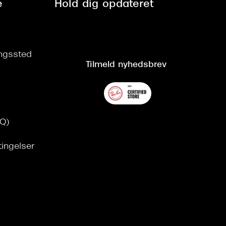
e
Hold dig opdateret
ringssted
Tilmeld nyhedsbrev
AQ)
tingelser