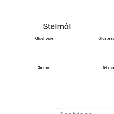
Stelmål
Glashøjde
Glasbre
54 m
36 mm