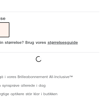
Vogue
Firkantede solbriller
Skaga
Sorte solbriller
lse
Dyrberg
Brune solbriller
BOSS E
Peak Pe
din størrelse? Brug vores
størrelsesguide
Armani
Björn B
Bestil synsprøve
gå i vores Brilleabonnement All-Inclusive™
n synsprøve allerede i dag
gtige optikere står klar i butikken