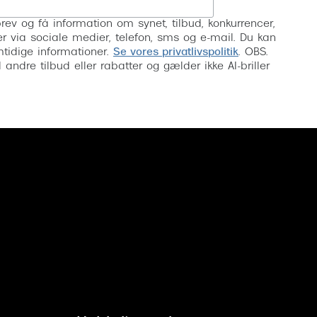
Tilmeld
rev og få information om synet, tilbud, konkurrencer,
inser via sociale medier, telefon, sms og e-mail. Du kan
mtidige informationer.
Se vores privatlivspolitik
. OBS.
ndre tilbud eller rabatter og gælder ikke AI-briller