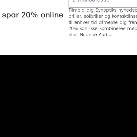
Tilmeld dig Synoptiks nyhedsb
 spar 20% online
briller, solbriller og kontaktl
til enhver tid afmelde dig fre
20% kan ikke kombineres med a
eller Nuance Audio.