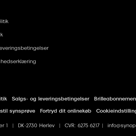
itik
ik
leveringsbetingelser
ghedserklæring
tik
Salgs- og leveringsbetingelser
Brilleabonnement
stil synsprøve
Fortryd dit onlinekøb
Cookieindstillin
r 1 | DK-2730 Herlev | CVR: 6275 6217 | info@synopt