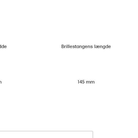
dde
Brillestangens længde
m
145 mm