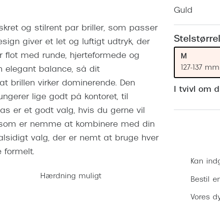
 (konjunktivitis)
ossa
Giorgio Armani
PRECISION1™
Guld
inser gratis
Brilleabonnement All-Inclusive™
Burberry
skret og stilrent par briller, som passer
bonnement - Vilkår og
Finansieringsmuligheder
Stelstørre
sign giver et let og luftigt udtryk, der
uren
Versace
flot med runde, hjerteformede og
Forsikring
M
Jimmy Choo
k og -kontrol
127-137 mm
n elegant balance, så dit
at brillen virker dominerende. Den
nge
Tiffany & Co.
I tvivl om 
ungerer lige godt på kontoret, til
las er et godt valg, hvis du gerne vil
 og som er nemme at kombinere med din
alsidigt valg, der er nemt at bruge hver
 formelt.
Kan ind
Hærdning muligt
Bestil e
Vores dy