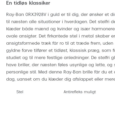
Se udvalg af Oakley Meta
Øjenbetændelse
En tidløs klassiker
Brilletyper
Prada Linea R
Tilbehør til briller
Polariserede solbriller
Endagslinser
Webshop FAQ
Oplev kontaktl
Skærmbriller
Vogue
Behandling af tørre øjne
Månedslinser
Ray-Ban 0RX3928V i guld er til dig, der ønsker et di
Butiksoversigt
Kontaktlinsea
til næsten alle situationer i hverdagen. Det stelfri de
Sikkerhedsbriller
Polo Ralph La
FAQ
klæder både mænd og kvinder og især harmonerer 
Arbejdsbriller
Ray-Ban Kids
Kontaktlinsetje
ovale ansigter. Det firkantede stel i metal skaber e
ansigtsformede træk får ro til at træde frem, uden 
Armani Excha
gyldne farve tilfører et tidløst, klassisk præg, som f
Polaroid
studiet og til mere festlige anledninger. De stelfri g
have briller, der næsten føles usynlige og lette,
personlige stil. Med denne Ray-Ban brille får du et 
dag, uanset om du klæder dig afslappet eller mere
Stel
Antirefleks muligt