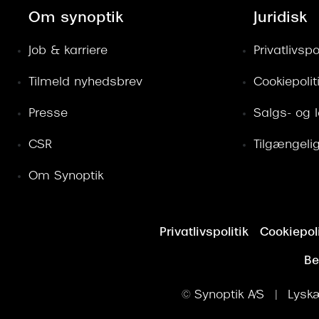
Om synoptik
Juridisk
Job & karriere
Privatlivspol
Tilmeld nyhedsbrev
Cookiepolit
Presse
Salgs- og 
CSR
Tilgængeli
Om Synoptik
Privatlivspolitik
Cookiepoli
Be
© Synoptik A/S | Lyskæ