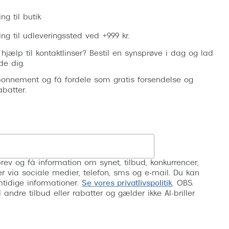
ing til butik
ring til udleveringssted ved +999 kr.
 hjælp til kontaktlinser? Bestil en synsprøve i dag og lad
de dig.
onnement og få fordele som gratis forsendelse og
abatter.
Tilmeld
rev og få information om synet, tilbud, konkurrencer,
inser via sociale medier, telefon, sms og e-mail. Du kan
mtidige informationer.
Se vores privatlivspolitik
. OBS.
ndre tilbud eller rabatter og gælder ikke AI-briller