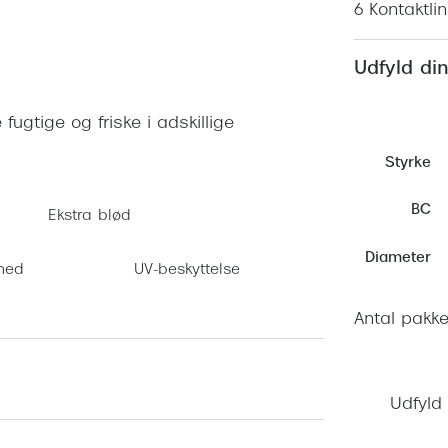
 (konjunktivitis)
6 Kontaktli
ossa
Giorgio Armani
PRECISION1™
inser gratis
Brilleabonnement All-Inclusive™
Burberry
Udfyld din
bonnement - Vilkår og
Finansieringsmuligheder
uren
Versace
Forsikring
ugtige og friske i adskillige
Jimmy Choo
k og -kontrol
Styrke
nge
Tiffany & Co.
BC
Ekstra blød
Diameter
hed
UV-beskyttelse
Antal pakke
Udfyld 