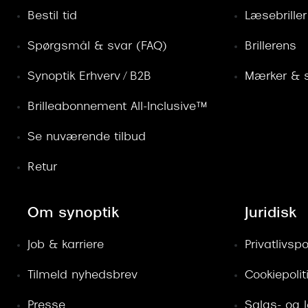
Bestil tid
Læsebriller
Spørgsmål & svar (FAQ)
Brillerens
Synoptik Erhverv / B2B
Mærker & s
Brilleabonnement All-Inclusive™
Se nuværende tilbud
Retur
Om synoptik
Juridisk
Job & karriere
Privatlivspol
Tilmeld nyhedsbrev
Cookiepolit
Presse
Salgs- og 