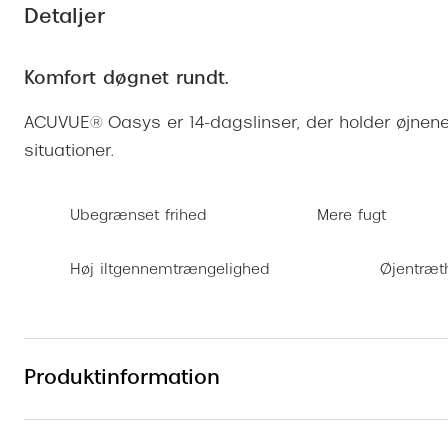
Se udvalg af Oakley Meta
Øjenbetændelse
Brilletyper
Detaljer
Prada Linea R
Tilbehør til briller
Polariserede solbriller
Endagslinser
Webshop FAQ
Oplev kontaktl
Skærmbriller
Vogue
Behandling af tørre øjne
Månedslinser
Butiksoversigt
Kontaktlinsea
Komfort døgnet rundt.
Sikkerhedsbriller
Polo Ralph La
FAQ
ACUVUE® Oasys er 14-dagslinser, der holder øjnene f
Arbejdsbriller
Ray-Ban Kids
Kontaktlinsetje
situationer.
Armani Excha
Polaroid
Ubegrænset frihed
Mere fugt
Høj iltgennemtrængelighed
Øjentræt
Produktinformation