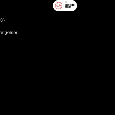
AQ)
tingelser