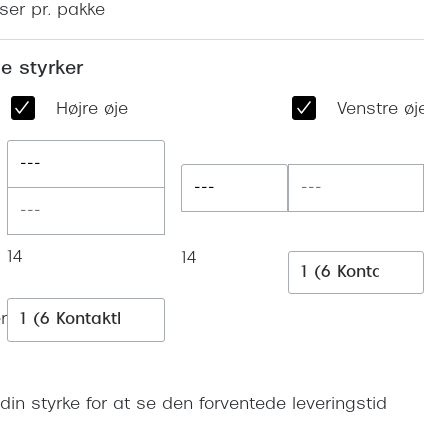
nser pr. pakke
Vogue
Firkantede solbriller
Skaga
e styrker
Sorte solbriller
Dyrberg
Højre øje
Venstre øje
Brune solbriller
BOSS E
---
Peak Pe
---
Armani
Björn B
14
14
r
din styrke for at se den forventede leveringstid
Læg i kurv