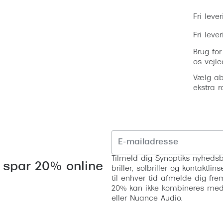
Fri lever
Fri leve
Brug for
os vejle
Vælg ab
ekstra r
Tilmeld dig Synoptiks nyhedsb
 spar 20% online
briller, solbriller og kontaktl
til enhver tid afmelde dig fre
20% kan ikke kombineres med a
eller Nuance Audio.