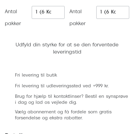
Ray-Ban 
Transitions®
Antal
Antal
Armani 
Stellest® til børn
pakker
pakker
Polaroid
Brilleindsamling til Ghana
Eksklusi
Tilskud til briller
Udfyld din styrke for at se den forventede
leveringstid
Prada
Form og farve
Læg i kurv
Miu Miu
Ansigtsform og briller
Fri levering til butik
Saint La
Briller til øjne, næse, bryn og kinder
Fri levering til udleveringssted ved +999 kr.
Gucci
Runde briller
Brug for hjælp til kontaktlinser? Bestil en synsprøve
Bottega 
i dag og lad os vejlede dig.
Sorte briller
Vælg abonnement og få fordele som gratis
Tom For
Pilotbriller
forsendelse og ekstra rabatter.
Balenci
Gennemsigtige briller