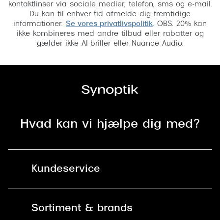
kontaktlinser via sociale medier, telefon, sms og e-mail.
Saint Laurent
Du kan til enhver tid afmelde dig fremtidige
informationer.
Se vores privatlivspolitik
. OBS. 20% kan
Versace
ikke kombineres med andre tilbud eller rabatter og
gælder ikke AI-briller eller Nuance Audio.
Dolce & Gabbana
Persol
Giorgio Armani
Michael Kors
Hvad kan vi hjælpe dig med?
Miu Miu
Tiffany & Co.
Kundeservice
Kontakt os
Sortiment & brands
Mit Synoptik