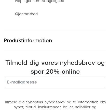
Høj iltgennemtrængelighed
Pilotsolbr
Dyrberg/Kern
Runde sol
Øjentræthed
BOSS Eyewear
Firkanted
Peak Performance
Sorte sol
Armani Exchange
Produktinformation
Brune sol
Björn Borg
Mere om
Eksklusive brillemærker
Tilmeld dig vores nyhedsbrev og
Solbrille
Gucci
spar 20% online
Solbrille
Tom Ford
Glastype
Prada
Tilmeld
Solbrille
Moncler
Tilmeld dig Synoptiks nyhedsbrev og få information om
Transiti
Burberry
synet, tilbud, konkurrencer, briller, solbriller og