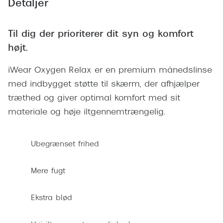
Detaljer
Giorgio 
Røde briller
Burberry
Til dig der prioriterer dit syn og komfort
Populære brillemærker
Versace
højt.
Ray-Ban
Jimmy C
iWear Oxygen Relax er en premium månedslinse
Oakley
Tiffany &
med indbygget støtte til skærm, der afhjælper
Emporio Armani
træthed og giver optimal komfort med sit
Sportsbri
materiale og høje iltgennemtrængelig.
Hugo Boss
Cykelbril
Ralph Lauren
Løbebrill
Ubegrænset frihed
Polo Ralph Lauren
Form & 
Mere fugt
Coach
Ovale sol
Vogue
Ekstra blød
Cat eye s
Skaga