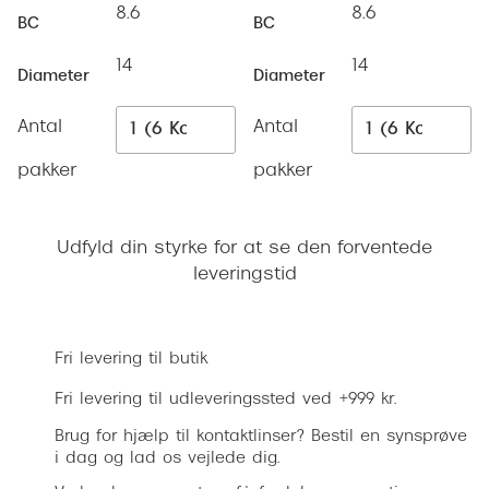
Ray-Ban 
8.6
8.6
Transitions®
BC
BC
Armani 
Stellest® til børn
14
14
Diameter
Diameter
Polaroid
Tilskud til briller
Antal
Antal
Eksklusi
Form og farve
pakker
pakker
Prada
Ansigtsform og briller
Miu Miu
Udfyld din styrke for at se den forventede
Briller til øjne, næse, bryn og kinder
leveringstid
Saint La
Runde briller
Læg i kurv
Gucci
Sorte briller
Fri levering til butik
Bottega 
Pilotbriller
Fri levering til udleveringssted ved +999 kr.
Tom For
Gennemsigtige briller
Brug for hjælp til kontaktlinser? Bestil en synsprøve
Balenci
i dag og lad os vejlede dig.
Røde briller