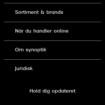
Kontakt os
Sortiment & brands
Mit Synoptik
Solbriller
Find butik - +100 butikker i hele DK
Når du handler online
Briller
Bestil tid
Fri levering til butik
Kontaktlinser
Spørgsmål & svar (FAQ)
Om synoptik
Læsebriller
Fri levering til udleveringssted
Synoptik Erhverv / B2B
Job & karriere
ved +999 kr.
Brillerens
Juridisk
Brilleabonnement All-Inclusive™
Tilmeld nyhedsbrev
Fri retur på online køb
Mærker & sortiment
Se nuværende tilbud
Privatlivspolitik
Presse
Spørgsmål & svar (FAQ)
Retur
Hold dig opdateret
Cookiepolitik
CSR
Salgs- og leveringsbetingelser
Salgs- og leveringsbetingelser
Om Synoptik