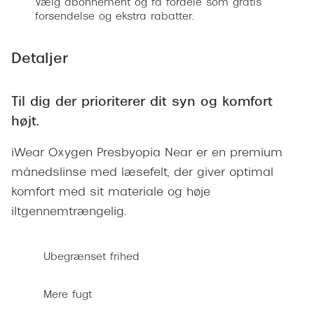
Vælg abonnement og få fordele som gratis
Giorgio 
forsendelse og ekstra rabatter.
Populære brillemærker
Burberry
Ray-Ban
Detaljer
Versace
Oakley
Jimmy C
Til dig der prioriterer dit syn og komfort
Emporio Armani
Tiffany &
højt.
Hugo Boss
Sportsbri
iWear Oxygen Presbyopia Near er en premium
Ralph Lauren
månedslinse med læsefelt, der giver optimal
Cykelbril
Polo Ralph Lauren
komfort med sit materiale og høje
Løbebrill
iltgennemtrængelig.
Coach
Form & 
Vogue
Ubegrænset frihed
Ovale sol
Skaga
Cat eye s
Mere fugt
Dyrberg/Kern