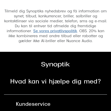
Tilmeld
Versace
Tilmeld dig Synoptiks nyhedsbrev og få information om
synet, tilbud, konkurrencer, briller, solbriller og
Dolce & Gabbana
kontaktlinser via sociale medier, telefon, sms og e-mail.
Du kan til enhver tid afmelde dig fremtidige
Persol
informationer.
Se vores privatlivspolitik
. OBS. 20% kan
ikke kombineres med andre tilbud eller rabatter og
Giorgio Armani
gælder ikke AI-briller eller Nuance Audio.
Michael Kors
Miu Miu
Tiffany & Co.
Hvad kan vi hjælpe dig med?
Kundeservice