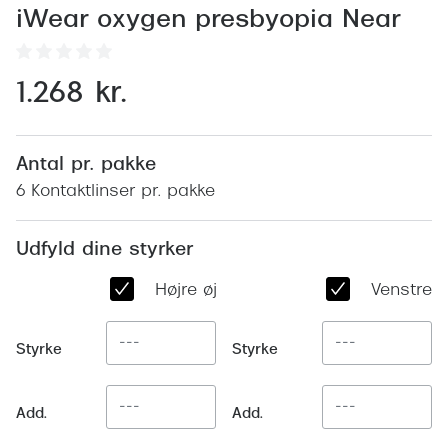
Behandling af tørre øjne
Populær
iWear oxygen presbyopia Near
Få tjekket dit syn
Ray-Ban
1.268 kr.
Synsprøve med sundhedstjek
Oakley
Test dit behov for abonnement
Emporio
Antal pr. pakke
SynsJournal
Michael 
6 Kontaktlinser pr. pakke
Forskning i øjensygdomme
Persol
Udfyld dine styrker
Ralph La
Mere om briller
Højre øje
Venstre ø
Peak Pe
Brillemode 2026
Prada Li
Brilleglas og priser
Styrke
Styrke
Vogue
Bedste brilleglas
Polo Ral
Add.
Add.
Nikon brilleglas